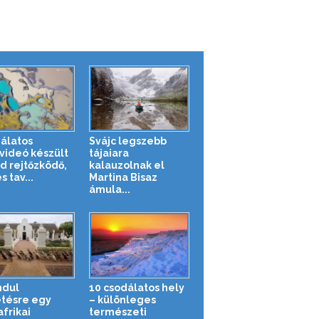
álatos
Svájc legszebb
videó készült
tájaiara
nd rejtőzködő,
kalauzolnak el
s tav...
Martina Bisaz
ámula...
ndul
10 csodálatos hely
tésre egy
– különleges
frikai
természeti