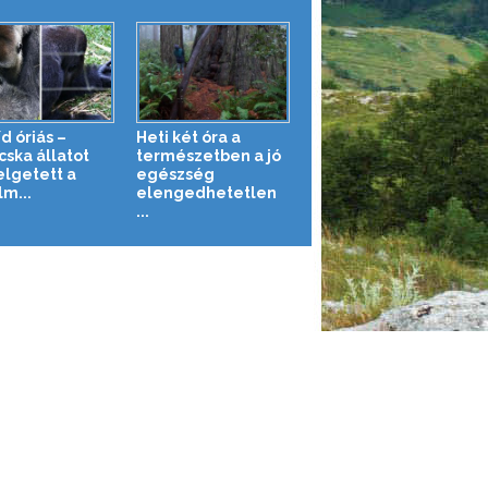
d óriás –
Heti két óra a
cska állatot
természetben a jó
lgetett a
egészség
lm...
elengedhetetlen
...