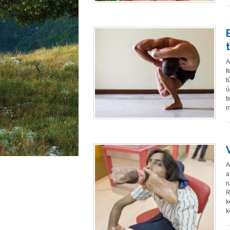
A
f
t
ú
t
m
A
a
r
R
k
k