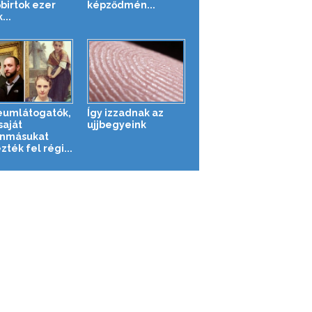
őbirtok ezer
képződmén...
...
umlátogatók,
Így izzadnak az
saját
ujjbegyeink
nmásukat
ték fel régi...