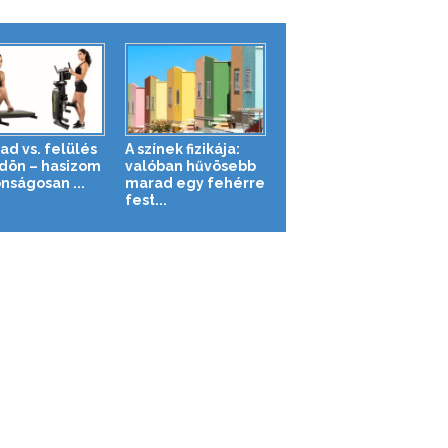
ad vs. felülés
A színek fizikája:
ldön – hasizom
valóban hűvösebb
nságosan ...
marad egy fehérre
fest...