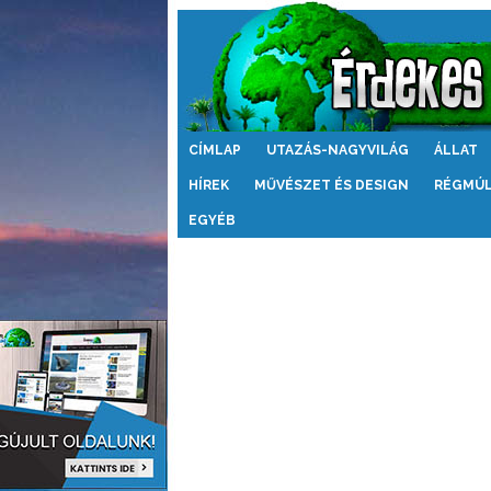
Érdekes
CÍMLAP
UTAZÁS-NAGYVILÁG
ÁLLAT
Világ
HÍREK
MŰVÉSZET ÉS DESIGN
RÉGMÚ
EGYÉB