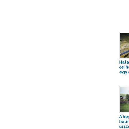
Hata
ősi 
egy 
A he
halm
űrs