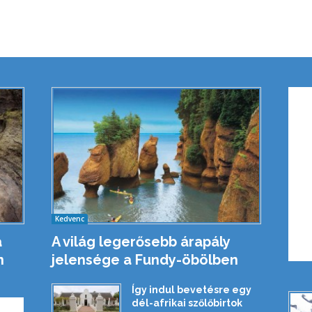
Kedvenc
a
A világ legerősebb árapály
n
jelensége a Fundy-öbölben
Így indul bevetésre egy
dél-afrikai szőlőbirtok