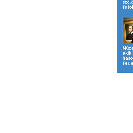
szől
futók
Múze
akik 
haso
fedez