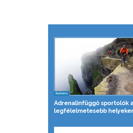
Kedvenc
Adrenalinfüggő sportolók 
legfélelmetesebb helyeke