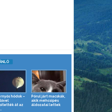
ÁNLÓ
ernyős hódok –
Pórul járt macskák,
lővel
akik méhcsípés
pítették át az
áldozatai lettek
..