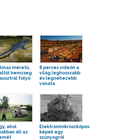
lmas méretű,
8 perces videón a
haltól hemzseg
világ leghosszabb
ausztrál folyó
és legnehezebb
vonata
gy, ahol
Elektronmikroszkópos
okban áll az
képek egy
zemét
szúnyogról