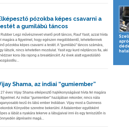
Elképesztő pózokba képes csavarni a
testét a gumilábú táncos
 Rubber Legz művésznevet viselő profi táncos, Rauf Yasit, azzal hívta
Szelí
el magára a figyelmet, hogy egészen megdöbbentő, lehetetlennek
apró
űnő pózokba képes csavarni a testét. A "gumilábú" táncos számára,
déde
gy látszik, nincs lehetetlen mozdulat. Yasit egy kurd néptáncos fia, aki
hata
inédzser kora óta rajong a breaktáncért. Az évek alatt egyedülálló
ozgásstílu...
Vijay Shama, az indiai “gumiember”
 27 éves Vijay Shama elképesztő hajlékonyságával hívta fel magára
 figyelmet. Az indiai "gumiember" hazájában rekorder, nincs nála
uganyosabb kezű és lábú ember Indiában. Vijay most a Guinness
ekordok Könyvébe szeretne bekerülni. A fiatalember egyébként
épes a lábát a nyakára tekerve a lábujjaival inni és egy teniszütőn is
önnyedén átpréselni magá...