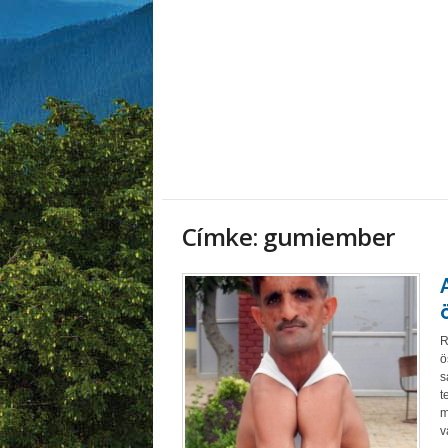
Címke: gumiember
R
ö
s
t
m
v