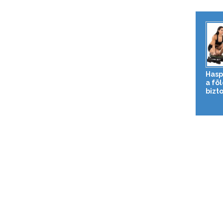
Hasp
a fö
bizto