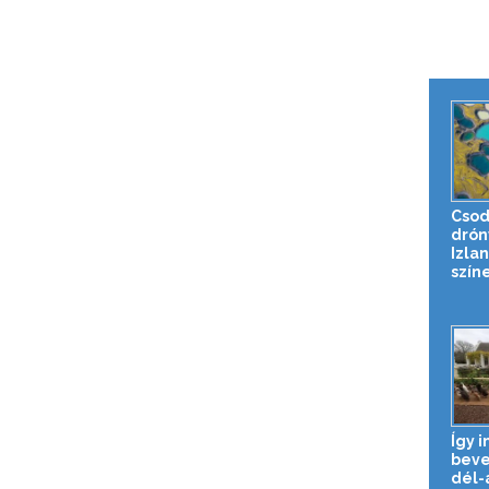
Csod
drón
Izla
színe
Így i
beve
dél-a