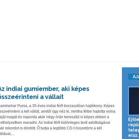
AJ
Az indiai gumiember, aki képes
összeérinteni a vállait
ammehar Punia, a 35 éves indiai férfi borzasztóan hajlékony. Képes
sszeérinteni a két vállát, amitől úgy néz ki, mintha félbe hajtotta volna
aját magát és naponta akár négy órán keresztül is képes ebben a
Ejtő
esthelyzetben maradni. Az indiai férfi különleges testi adottságával
repü
ár rekordot is döntött. Ő tudja a legtöbb CD-t összetörni a két
tele
állával,...
elsz.