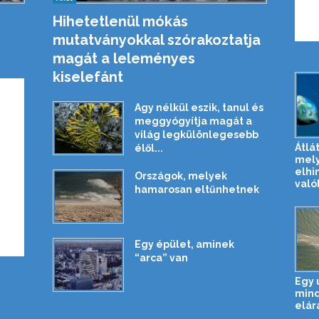
Hihetetlenül mókás
mutatványokkal szórakoztatja
magát a leleményes
kiselefánt
Agy nélkül eszik, tanul és
meggyógyítja magát a
világ legkülönlegesebb
Átlát
élől...
mely
elhi
Országok, melyek
valób
hamarosan eltűnhetnek
Egy épület, aminek
“arca” van
Egy 
min
elár