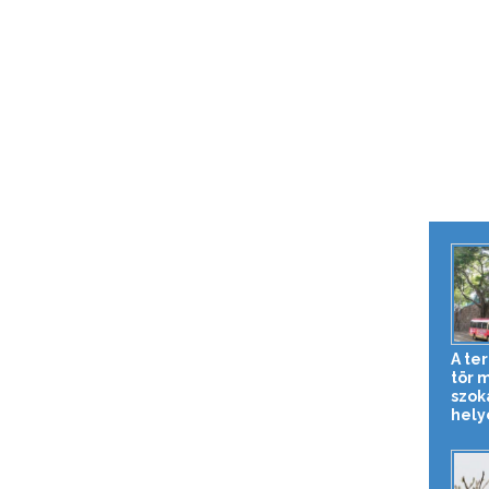
A te
tör 
szok
hely