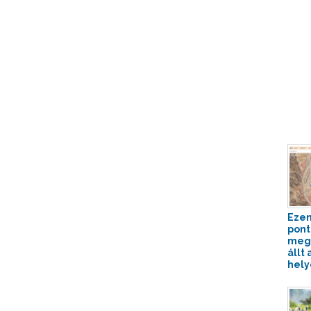
Ezen
pont
megn
állt 
hely