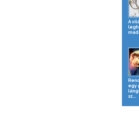
A vil
legh
mad
Rend
egy 
láng
sz...