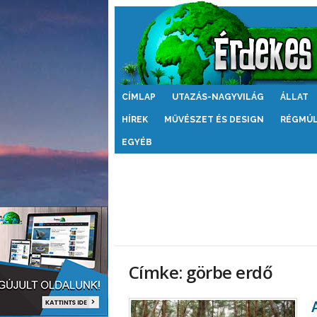
Érdekes
CÍMLAP
UTAZÁS-NAGYVILÁG
ÁLLAT
Világ
HÍREK
MŰVÉSZET ÉS DESIGN
RÉGMÚ
EGYÉB
Címke: görbe erdő