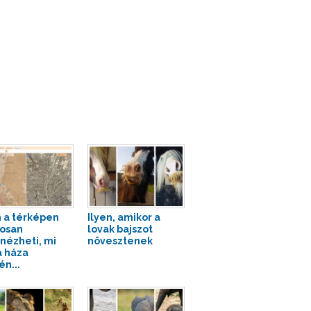
 a térképen
Ilyen, amikor a
osan
lovak bajszot
ézheti, mi
növesztenek
a háza
én...