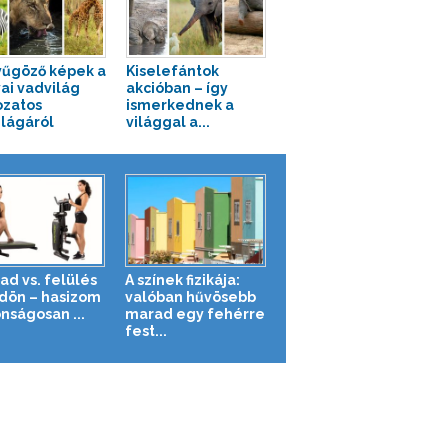
űgöző képek a
Kiselefántok
ai vadvilág
akcióban – így
ozatos
ismerkednek a
ilágáról
világgal a...
ad vs. felülés
A színek fizikája:
ldön – hasizom
valóban hűvösebb
nságosan ...
marad egy fehérre
fest...