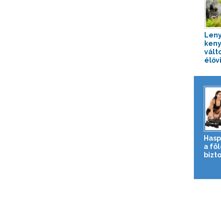
Leny
keny
vált
élőv
Hasp
a fö
bizto