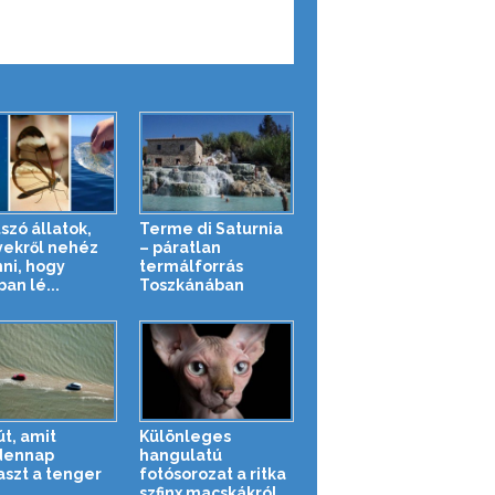
szó állatok,
Terme di Saturnia
ekről nehéz
– páratlan
nni, hogy
termálforrás
an lé...
Toszkánában
út, amit
Különleges
dennap
hangulatú
aszt a tenger
fotósorozat a ritka
szfinx macskákról...