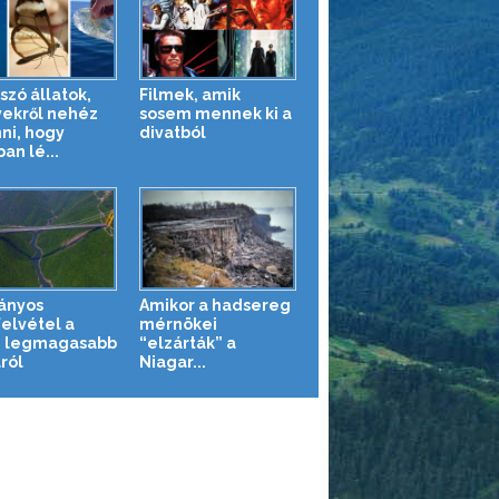
szó állatok,
Filmek, amik
ekről nehéz
sosem mennek ki a
nni, hogy
divatból
an lé...
ányos
Amikor a hadsereg
felvétel a
mérnökei
g legmagasabb
“elzárták” a
ról
Niagar...