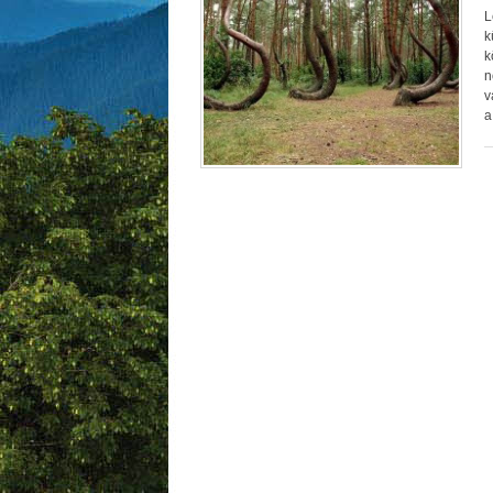
L
k
k
n
v
a