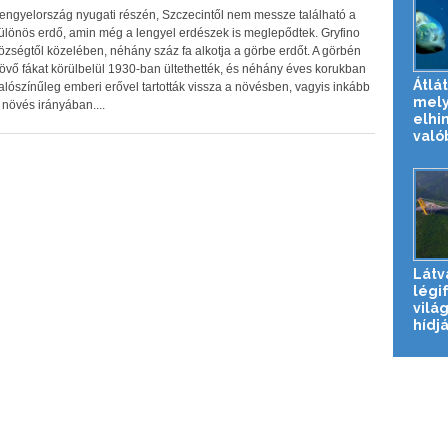
engyelország nyugati részén, Szczecintől nem messze található a
ülönös erdő, amin még a lengyel erdészek is meglepődtek. Gryfino
özségtől közelében, néhány száz fa alkotja a görbe erdőt. A görbén
övő fákat körülbelül 1930-ban ültethették, és néhány éves korukban
Átlát
alószínűleg emberi erővel tartották vissza a növésben, vagyis inkább
mely
 növés irányában....
elhi
valób
Látv
légi
vilá
hídjá