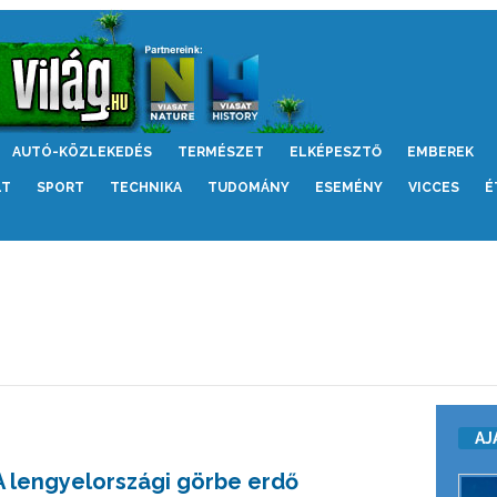
AUTÓ-KÖZLEKEDÉS
TERMÉSZET
ELKÉPESZTŐ
EMBEREK
LT
SPORT
TECHNIKA
TUDOMÁNY
ESEMÉNY
VICCES
É
AJ
A lengyelországi görbe erdő