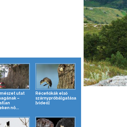
rmészet utat
Récefiókák első
magának –
szárnypróbálgatása
atlan
[videó]
eken nö...