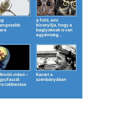
ág
9 fotó, ami
angosabb
bizonyítja, hogy a
ara
baglyoknak is van
egyéniség...
kívüli videó –
Kanári a
gyufaszál
szénbányában
ra lobbanása