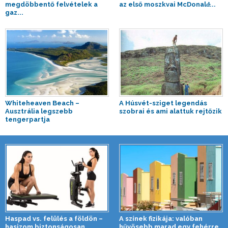
megdöbbentő felvételek a
az első moszkvai McDonald̵...
gaz...
Whiteheaven Beach –
A Húsvét-sziget legendás
Ausztrália legszebb
szobrai és ami alattuk rejtőzik
tengerpartja
Haspad vs. felülés a földön –
A színek fizikája: valóban
hasizom biztonságosan ...
hűvösebb marad egy fehérre