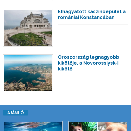
Elhagyatott kaszinóépület a
romániai Konstancában
Oroszország legnagyobb
kikötője, a Novorossiysk-i
kikötő
AJÁNLÓ