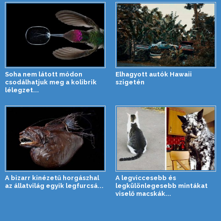
Soha nem látott módon
Elhagyott autók Hawaii
csodálhatjuk meg a kolibrik
szigetén
lélegzet...
A bizarr kinézetű horgászhal
A legviccesebb és
az állatvilág egyik legfurcsá...
legkülönlegesebb mintákat
viselő macskák...