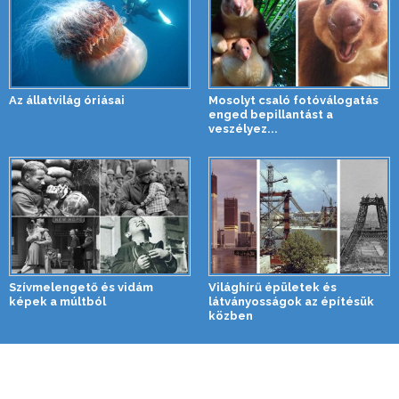
Az állatvilág óriásai
Mosolyt csaló fotóválogatás
enged bepillantást a
veszélyez...
Szívmelengető és vidám
Világhírű épületek és
képek a múltból
látványosságok az építésük
közben