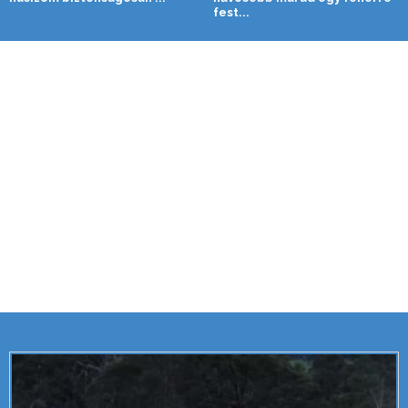
fest...