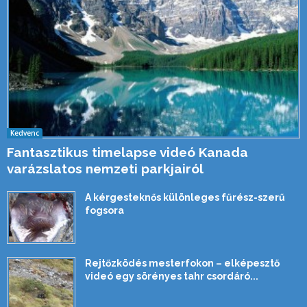
Kedvenc
Fantasztikus timelapse videó Kanada
varázslatos nemzeti parkjairól
A kérgesteknős különleges fűrész-szerű
fogsora
Rejtőzködés mesterfokon – elképesztő
videó egy sörényes tahr csordáró...