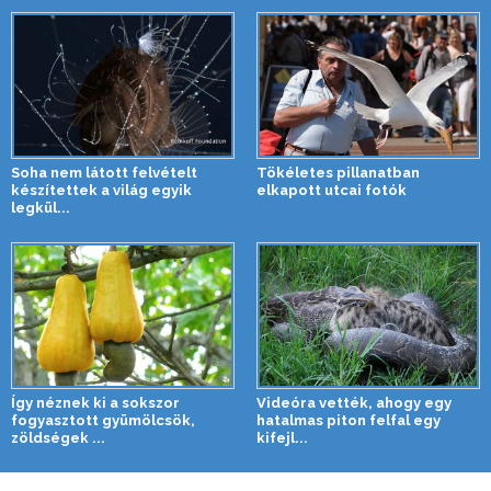
Soha nem látott felvételt
Tökéletes pillanatban
készítettek a világ egyik
elkapott utcai fotók
legkül...
Így néznek ki a sokszor
Videóra vették, ahogy egy
fogyasztott gyümölcsök,
hatalmas piton felfal egy
zöldségek ...
kifejl...