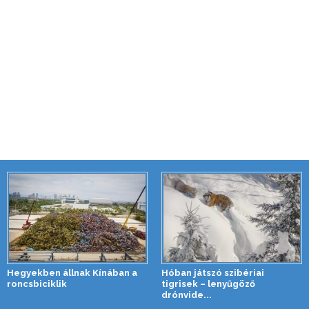
Hegyekben állnak Kínában a
Hóban játszó szibériai
roncsbiciklik
tigrisek – lenyűgöző
drónvide...