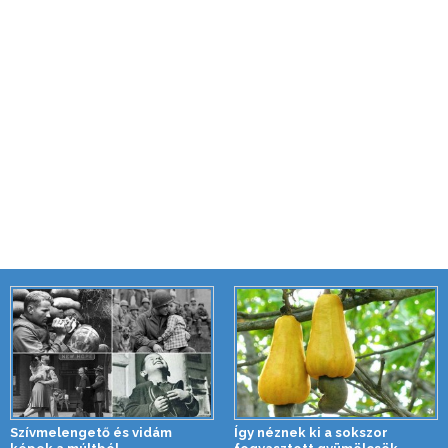
Szívmelengető és vidám
Így néznek ki a sokszor