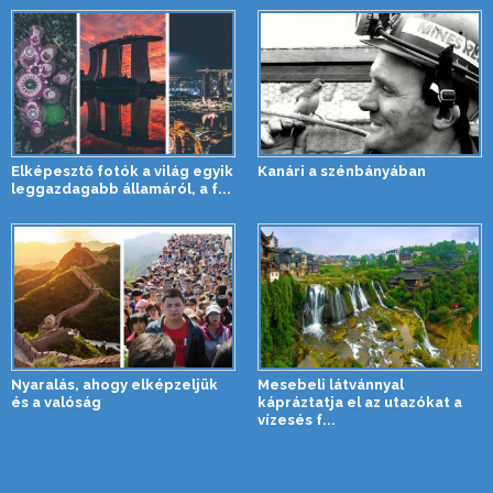
Elképesztő fotók a világ egyik
Kanári a szénbányában
leggazdagabb államáról, a f...
Nyaralás, ahogy elképzeljük
Mesebeli látvánnyal
és a valóság
kápráztatja el az utazókat a
vízesés f...