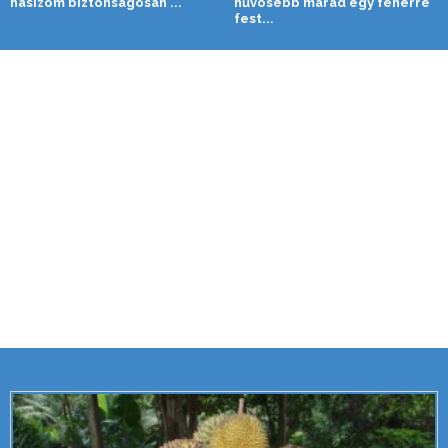
hasizom biztonságosan ...
hűvösebb marad egy fehérre
fest...