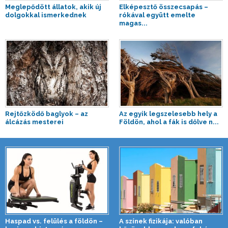
Meglepődött állatok, akik új
Elképesztő összecsapás –
dolgokkal ismerkednek
rókával együtt emelte
magas...
Rejtőzködő baglyok – az
Az egyik legszelesebb hely a
álcázás mesterei
Földön, ahol a fák is dőlve n...
Haspad vs. felülés a földön –
A színek fizikája: valóban