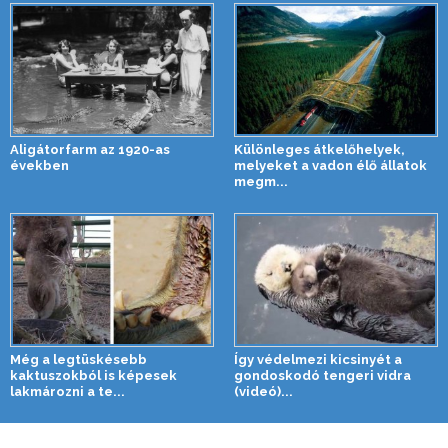
Aligátorfarm az 1920-as
Különleges átkelőhelyek,
években
melyeket a vadon élő állatok
megm...
Még a legtüskésebb
Így védelmezi kicsinyét a
kaktuszokból is képesek
gondoskodó tengeri vidra
lakmározni a te...
(videó)...