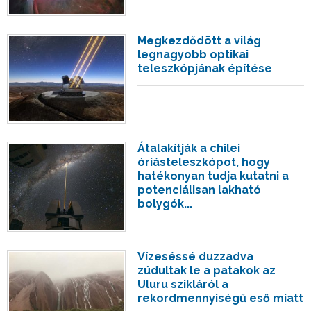
Megkezdődött a világ
legnagyobb optikai
teleszkópjának építése
Átalakítják a chilei
óriásteleszkópot, hogy
hatékonyan tudja kutatni a
potenciálisan lakható
bolygók...
Vízeséssé duzzadva
zúdultak le a patakok az
Uluru szikláról a
rekordmennyiségű eső miatt