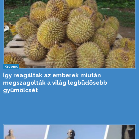
Kedvenc
Így reagáltak az emberek miután
megszagolták a világ legbüdösebb
gyümölcsét