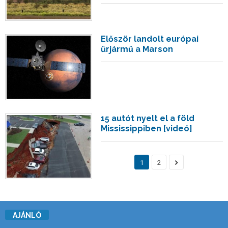
Először landolt európai
űrjármű a Marson
15 autót nyelt el a föld
Mississippiben [videó]
1
2
AJÁNLÓ