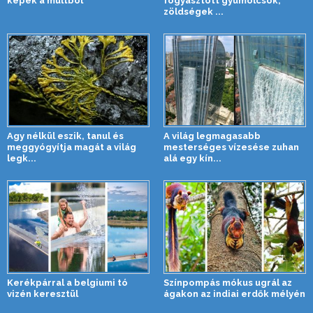
képek a múltból
fogyasztott gyümölcsök,
zöldségek ...
Agy nélkül eszik, tanul és
A világ legmagasabb
meggyógyítja magát a világ
mesterséges vízesése zuhan
legk...
alá egy kín...
Kerékpárral a belgiumi tó
Színpompás mókus ugrál az
vizén keresztül
ágakon az indiai erdők mélyén