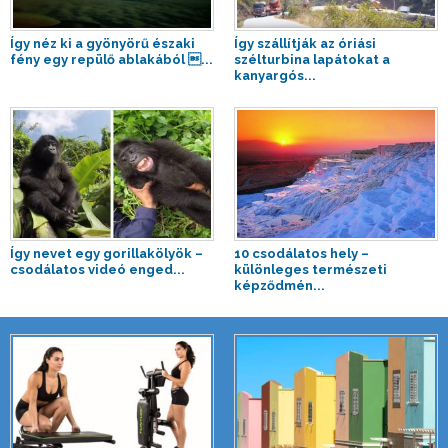
Így néz ki a gyönyörű északi
Így szállítják az óriási
fény egy repülő ablakából ...
szélturbina lapátokat a
kanyargós...
Így nevet egy gorillakölyök –
10 csodálatos hely –
csodálatos videó enged...
különleges természeti
képződmén...