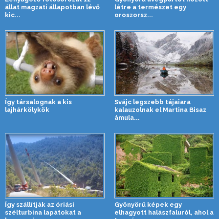
állat magzati állapotban lévő
létre a természet egy
kic...
oroszorsz...
Így társalognak a kis
Svájc legszebb tájaiara
lajhárkölykök
kalauzolnak el Martina Bisaz
ámula...
Így szállítják az óriási
Gyönyörű képek egy
szélturbina lapátokat a
elhagyott halászfaluról, ahol a