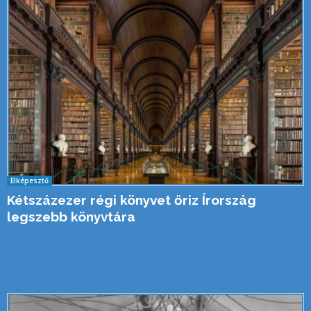
Elképesztő
Kétszázezer régi könyvet őriz Írország
legszebb könyvtára