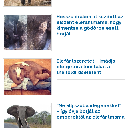
Hosszú órákon át küzdött az
elszánt elefántmama, hogy
kimentse a gödörbe esett
borját
Elefántszeretet – imádja
ölelgetni a turistákat a
thaiföldi kiselefánt
“Ne állj szóba idegenekkel”
– így óvja borját az
emberektől az elefántmama