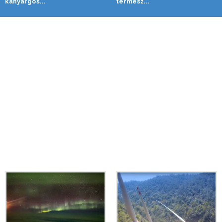
kanyargós...
termész...