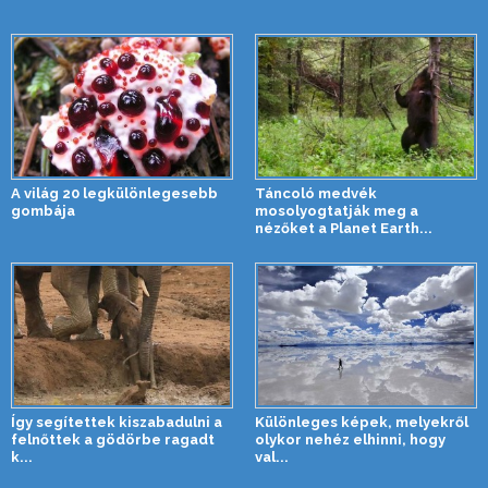
A világ 20 legkülönlegesebb
Táncoló medvék
gombája
mosolyogtatják meg a
nézőket a Planet Earth...
Így segítettek kiszabadulni a
Különleges képek, melyekről
felnőttek a gödörbe ragadt
olykor nehéz elhinni, hogy
k...
val...