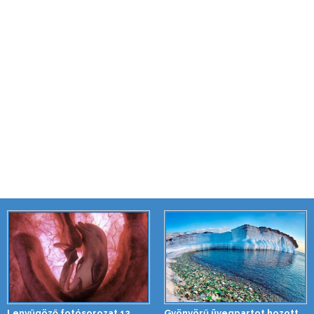
Lenyűgöző fotósorozat 12
Gyönyörű üvegpartot hozott