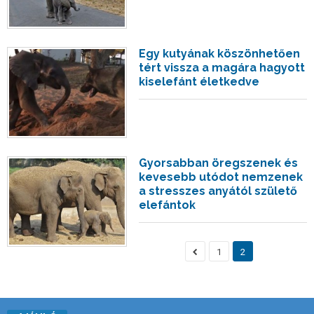
Egy kutyának köszönhetően
tért vissza a magára hagyott
kiselefánt életkedve
Gyorsabban öregszenek és
kevesebb utódot nemzenek
a stresszes anyától születő
elefántok
1
2