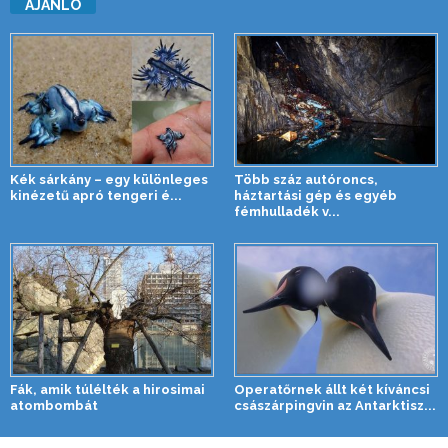
AJÁNLÓ
Kék sárkány – egy különleges
Több száz autóroncs,
kinézetű apró tengeri é...
háztartási gép és egyéb
fémhulladék v...
Fák, amik túlélték a hirosimai
Operatőrnek állt két kíváncsi
atombombát
császárpingvin az Antarktisz...