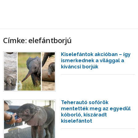
Címke: elefántborjú
Kiselefántok akcióban – így
ismerkednek a világgal a
kíváncsi borjúk
Teherautó sofőrök
mentették meg az egyedül
kóborló, kiszáradt
kiselefántot