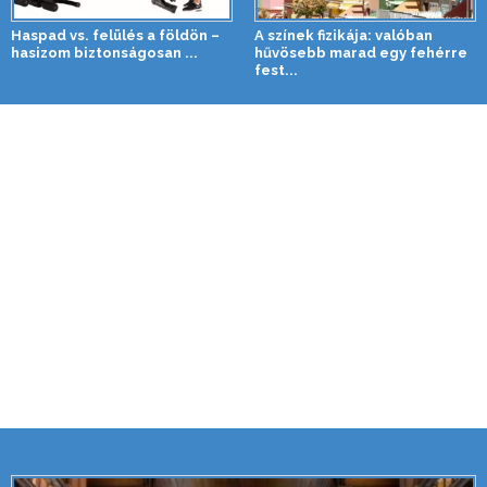
Haspad vs. felülés a földön –
A színek fizikája: valóban
hasizom biztonságosan ...
hűvösebb marad egy fehérre
fest...