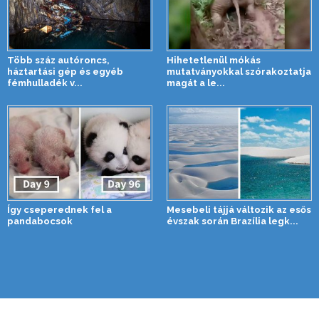
Több száz autóroncs,
Hihetetlenül mókás
háztartási gép és egyéb
mutatványokkal szórakoztatja
fémhulladék v...
magát a le...
Így cseperednek fel a
Mesebeli tájjá változik az esős
pandabocsok
évszak során Brazília legk...