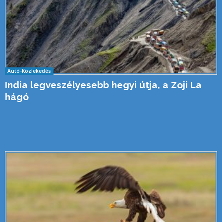
Autó-Közlekedés
India legveszélyesebb hegyi útja, a Zoji La
hágó