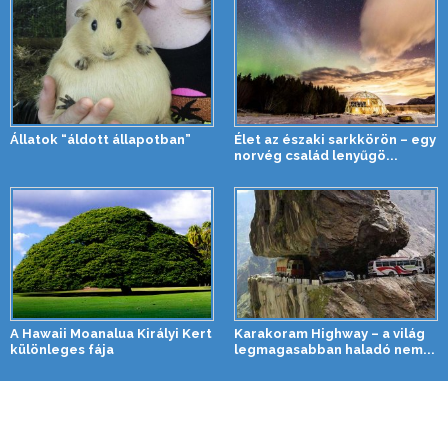
Állatok “áldott állapotban”
Élet az északi sarkkörön – egy
norvég család lenyűgö...
A Hawaii Moanalua Királyi Kert
Karakoram Highway – a világ
különleges fája
legmagasabban haladó nem...