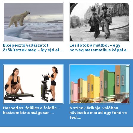
Elképesztő vadászatot
Lesifotók a múltból – egy
örökítettek meg – így ejti el ...
norvég matematikus képei a...
Haspad vs. felülés a földön –
A színek fizikája: valóban
hasizom biztonságosan ...
hűvösebb marad egy fehérre
fest...