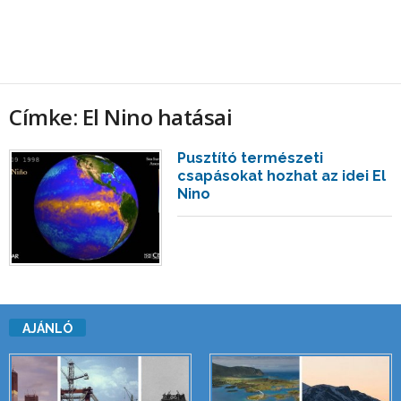
Címke: El Nino hatásai
Pusztító természeti
csapásokat hozhat az idei El
Nino
AJÁNLÓ