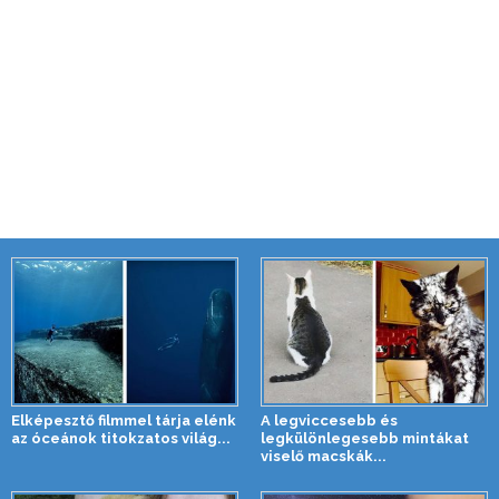
Elképesztő filmmel tárja elénk
A legviccesebb és
az óceánok titokzatos világ...
legkülönlegesebb mintákat
viselő macskák...