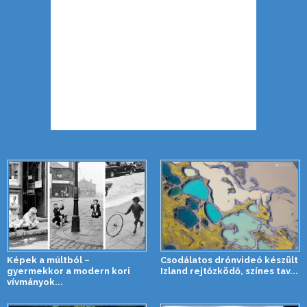
Képek a múltból –
Csodálatos drónvideó készült
gyermekkor a modern kori
Izland rejtőzködő, színes tav...
vívmányok...