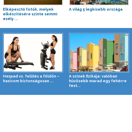
Elképesztő fotók, melyek
A világ 5 legkisebb országa
elkészítésére szinte semmi
esély ...
Haspad vs. felülés a földön –
A színek fizikája: valóban
hasizom biztonságosan ...
hűvösebb marad egy fehérre
fest...