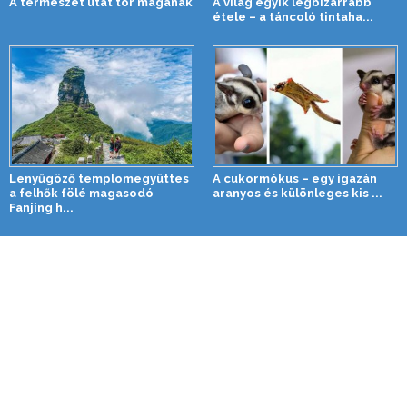
A természet utat tör magának
A világ egyik legbizarrabb
étele – a táncoló tintaha...
Lenyűgöző templomegyüttes
A cukormókus – egy igazán
a felhők fölé magasodó
aranyos és különleges kis ...
Fanjing h...