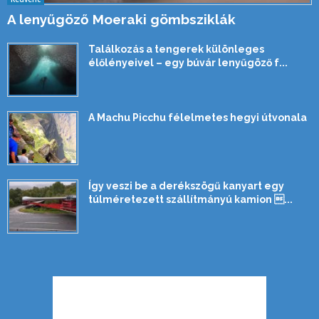
A lenyűgöző Moeraki gömbsziklák
Találkozás a tengerek különleges
élőlényeivel – egy búvár lenyűgöző f...
A Machu Picchu félelmetes hegyi útvonala
Így veszi be a derékszögű kanyart egy
túlméretezett szállítmányú kamion ...