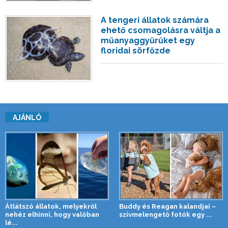
A tengeri állatok számára
ehető csomagolásra váltja a
műanyaggyűrűket egy
floridai sörfőzde
AJÁNLÓ
Átlátszó állatok, melyekről
Buddy és Reagan kalandjai –
nehéz elhinni, hogy valóban
szívmelengető fotók egy ...
lé...