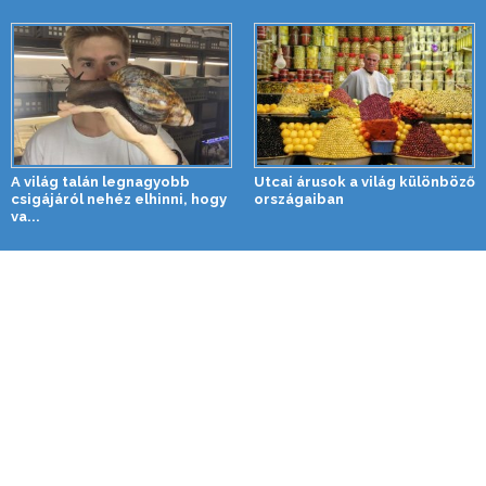
A világ talán legnagyobb
Utcai árusok a világ különböző
csigájáról nehéz elhinni, hogy
országaiban
va...