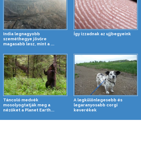
India legnagyobb
Így izzadnak az ujjbegyeink
szeméthegye jövőre
magasabb lesz, mint a ...
Táncoló medvék
A legkülönlegesebb és
mosolyogtatják meg a
legaranyosabb corgi
nézőket a Planet Earth...
keverékek