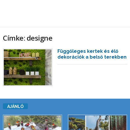
Címke: designe
Függőleges kertek és élő
dekorációk a belső terekben
AJÁNLÓ