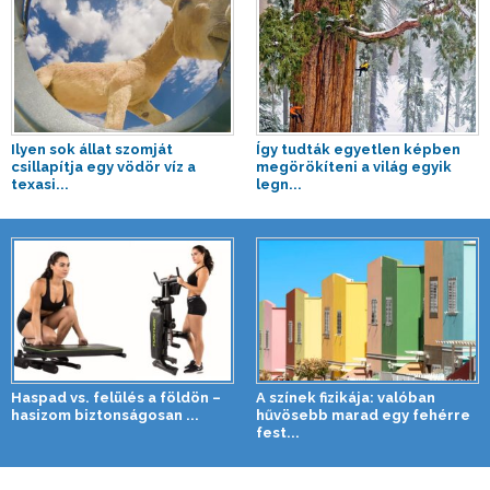
Ilyen sok állat szomját
Így tudták egyetlen képben
csillapítja egy vödör víz a
megörökíteni a világ egyik
texasi...
legn...
Haspad vs. felülés a földön –
A színek fizikája: valóban
hasizom biztonságosan ...
hűvösebb marad egy fehérre
fest...