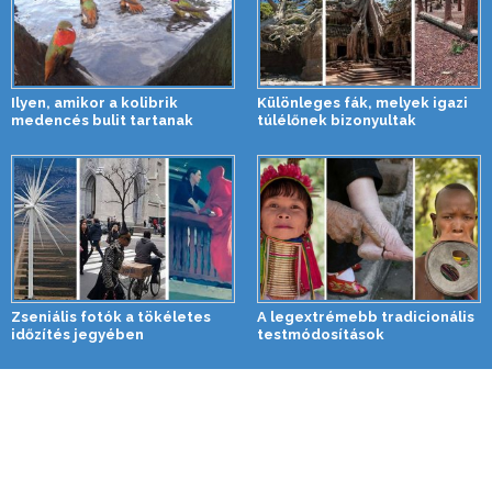
Ilyen, amikor a kolibrik
Különleges fák, melyek igazi
medencés bulit tartanak
túlélőnek bizonyultak
Zseniális fotók a tökéletes
A legextrémebb tradicionális
időzítés jegyében
testmódosítások