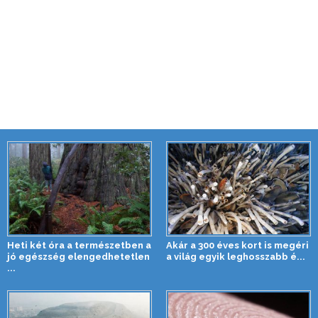
Heti két óra a természetben a
Akár a 300 éves kort is megéri
jó egészség elengedhetetlen
a világ egyik leghosszabb é...
...