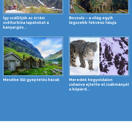
Így szállítják az óriási
Bozouls – a világ egyik
szélturbina lapátokat a
legszebb fekvésű faluja
kanyargós...
Mesébe illő gyeptetős házak
Meredek hegyoldalon
zuhanva ejtette el zsákmányát
a hópárd...