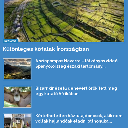
Kedvenc
Különleges kőfalak Írországban
A színpompás Navarra – látványos videó
Spanyolország északi tartomány...
Bizarr kinézetű denevért örökített meg
egy kutató Afrikában
Kérlelhetetlen háztulajdonosok, akik nem
voltak hajlandóak eladni otthonuka...