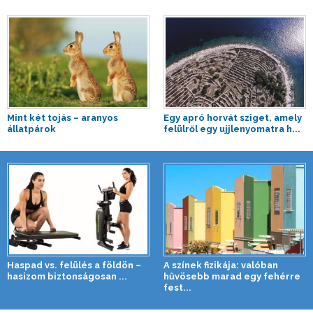
Mint két tojás – aranyos
Egy apró horvát sziget, amely
állatpárok
felülről egy ujjlenyomatra h...
Haspad vs. felülés a földön –
A színek fizikája: valóban
hasizom biztonságosan ...
hűvösebb marad egy fehérre
fest...