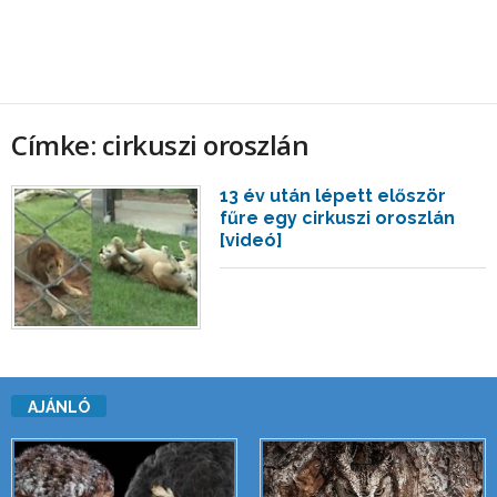
Címke: cirkuszi oroszlán
13 év után lépett először
fűre egy cirkuszi oroszlán
[videó]
AJÁNLÓ