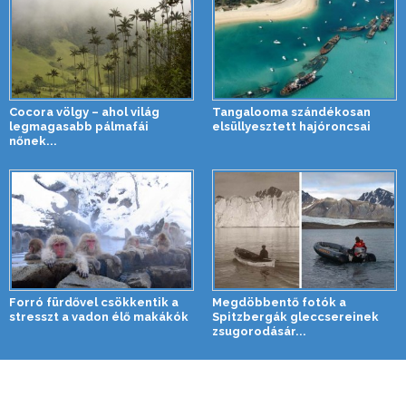
Cocora völgy – ahol világ
Tangalooma szándékosan
legmagasabb pálmafái
elsüllyesztett hajóroncsai
nőnek...
Forró fürdővel csökkentik a
Megdöbbentő fotók a
stresszt a vadon élő makákók
Spitzbergák gleccsereinek
zsugorodásár...