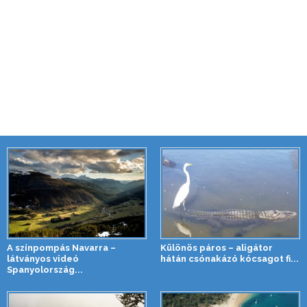
A színpompás Navarra –
Különös páros – aligátor
látványos videó
hátán csónakázó kócsagot fi...
Spanyolország...