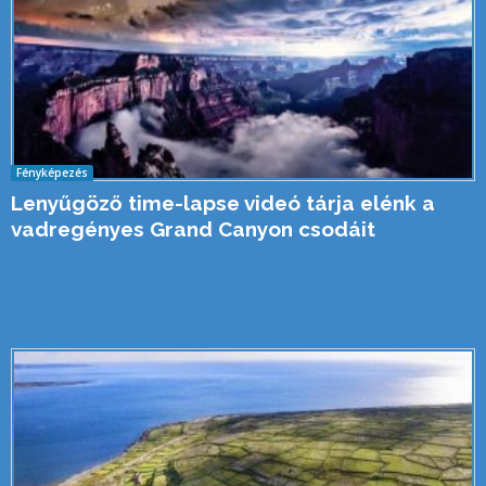
Fényképezés
Lenyűgöző time-lapse videó tárja elénk a
vadregényes Grand Canyon csodáit