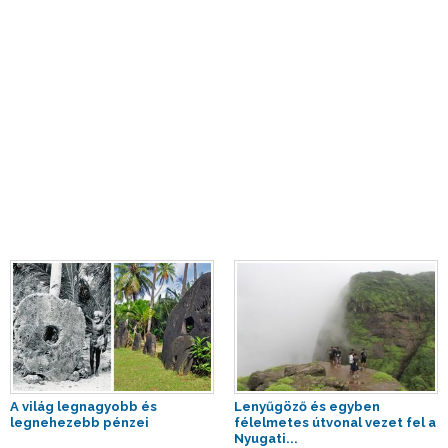
A világ legnagyobb és
Lenyűgöző és egyben
legnehezebb pénzei
félelmetes útvonal vezet fel a
Nyugati...