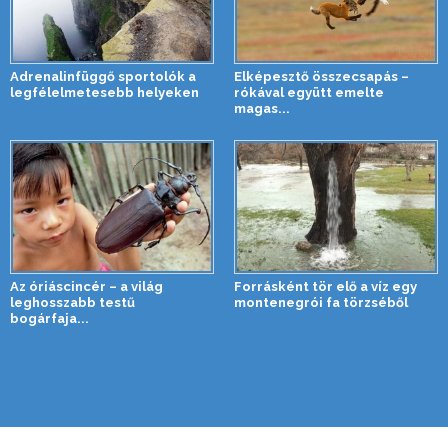
Adrenalinfüggő sportolók a
Elképesztő összecsapás –
legfélelmetesebb helyeken
rókával együtt emelte
magas...
Az óriáscincér – a világ
Forrásként tör elő a víz egy
leghosszabb testű
montenegrói fa törzséből
bogárfaja...