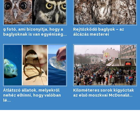
9 fotó, ami bizonyítja, hogy a
Rejtőzködő baglyok – az
baglyoknak is van egyéniség...
álcázás mesterei
Átlátszó állatok, melyekről
Kilométeres sorok kígyóztak
nehéz elhinni, hogy valóban
az első moszkvai McDonald̵...
lé...