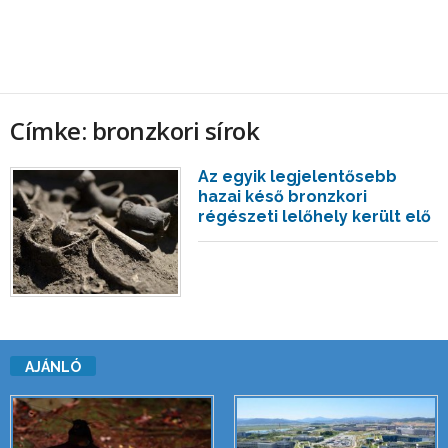
Címke: bronzkori sírok
Az egyik legjelentősebb
hazai késő bronzkori
régészeti lelőhely került elő
AJÁNLÓ