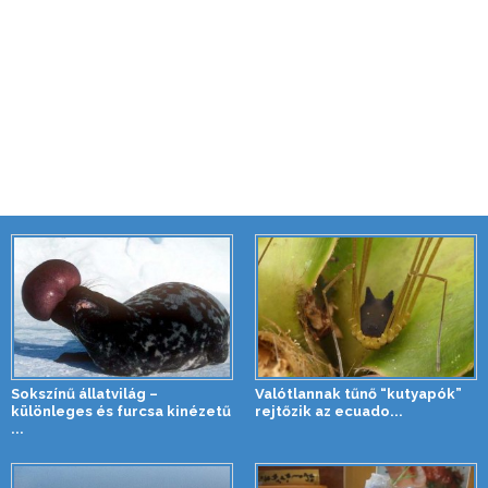
Sokszínű állatvilág –
Valótlannak tűnő “kutyapók”
különleges és furcsa kinézetű
rejtőzik az ecuado...
...