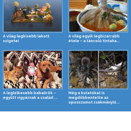
A világ legkisebb lakott
A világ egyik legbizarrabb
szigetei
étele – a táncoló tintaha...
A leglelkesebb babaőrök –
Még a kutatókat is
együtt vigyáznak a család ...
megdöbbentette az
oposszumot zsákmányló...