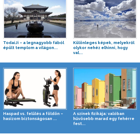
TodaiJi – a legnagyobb fából
Különleges képek, melyekről
épült templom a világon...
olykor nehéz elhinni, hogy
val...
Haspad vs. felülés a földön –
A színek fizikája: valóban
hasizom biztonságosan ...
hűvösebb marad egy fehérre
fest...