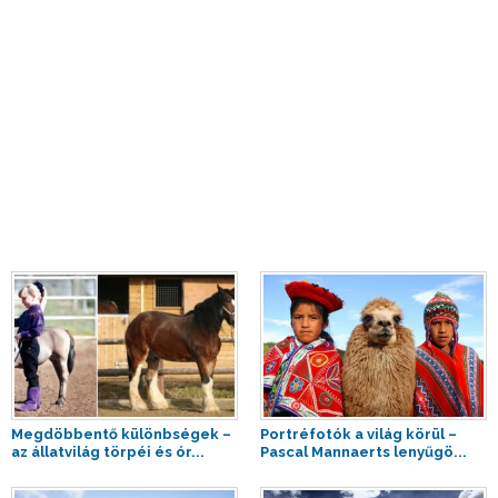
Megdöbbentő különbségek –
Portréfotók a világ körül –
az állatvilág törpéi és ór...
Pascal Mannaerts lenyűgö...