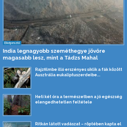
Elképesztő
India legnagyobb szeméthegye jövőre
magasabb lesz, mint a Tádzs Mahal
Rajzfilmbe illő erszényes siklik a fák között
Ausztrália eukaliptuszerdeibe...
Heti két óra a természetben a jó egészség
elengedhetetlen feltétele
Ritkán látott vadászat – röptében kapta el