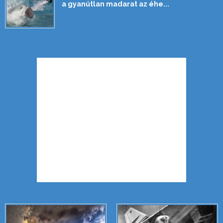
a gyanútlan madarat az éhe...