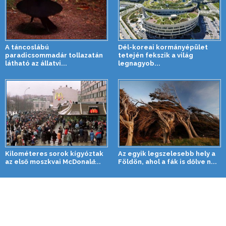
A táncoslábú
Dél-koreai kormányépület
paradicsommadár tollazatán
tetején fekszik a világ
látható az állatvi...
legnagyob...
Kilométeres sorok kígyóztak
Az egyik legszelesebb hely a
az első moszkvai McDonald̵...
Földön, ahol a fák is dőlve n...