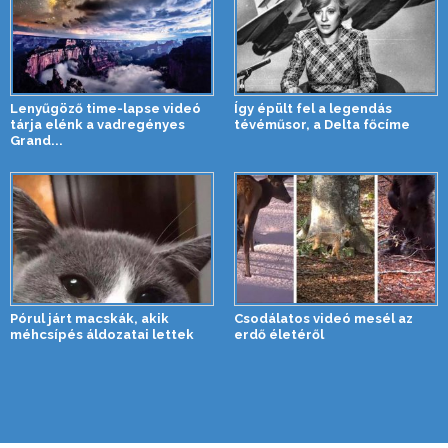
Lenyűgöző time-lapse videó
Így épült fel a legendás
tárja elénk a vadregényes
tévéműsor, a Delta főcíme
Grand...
Pórul járt macskák, akik
Csodálatos videó mesél az
méhcsípés áldozatai lettek
erdő életéről