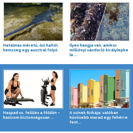
Hatalmas méretű, ősi haltól
Ilyen hangja van, amikor
hemzseg egy ausztrál folyó
milliónyi vándorló királylepke
le...
Haspad vs. felülés a földön –
A színek fizikája: valóban
hasizom biztonságosan ...
hűvösebb marad egy fehérre
fest...