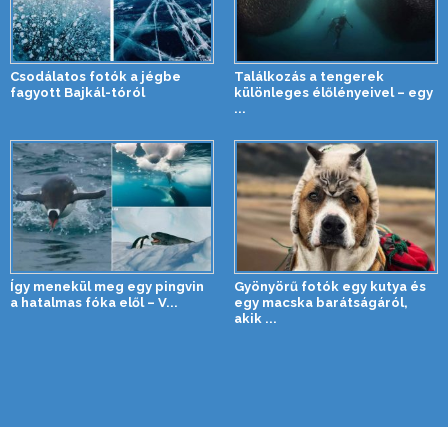
Csodálatos fotók a jégbe
Találkozás a tengerek
fagyott Bajkál-tóról
különleges élőlényeivel – egy
...
Így menekül meg egy pingvin
Gyönyörű fotók egy kutya és
a hatalmas fóka elől – V...
egy macska barátságáról,
akik ...