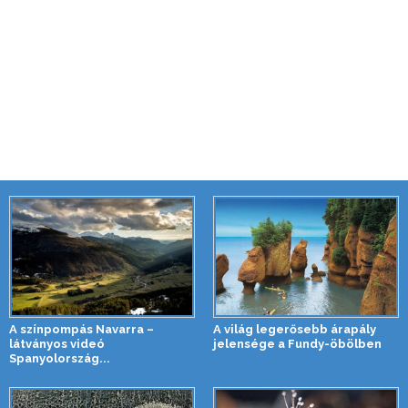
A színpompás Navarra –
A világ legerősebb árapály
látványos videó
jelensége a Fundy-öbölben
Spanyolország...