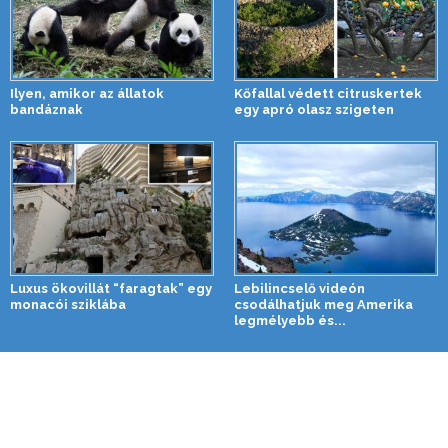
Ilyen, amikor az állatok
Kőfallal védett citruskertek
bandáznak
egy apró olasz szigeten
Luxus ökovillát “faragtak” egy
Lebilincselő videón
monacói sziklába
csodálhatjuk meg Amerika
legmélyebb és...