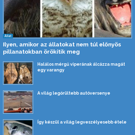
Állat
Ilyen, amikor az állatokat nem túl előnyös
pillanatokban örökítik meg
Halálos mérgű viperának álcázza magát
egy varangy
A világ legőrültebb autóversenye
Így készül a világ legveszélyesebb étele