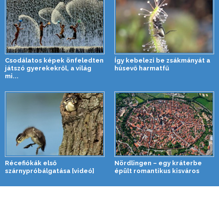
Csodálatos képek önfeledten
Így kebelezi be zsákmányát a
játszó gyerekekről, a világ
húsevő harmatfű
mi...
Récefiókák első
Nördlingen – egy kráterbe
szárnypróbálgatása [videó]
épült romantikus kisváros