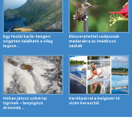
Egy festői karib-tengeri
Előszeretettel vadásznak
szigeten található a világ
madarakra az imádkozó
legsze...
sáskák
Hóban játszó szibériai
Kerékpárral a belgiumi tó
tigrisek – lenyűgöző
vizén keresztül
drónvide...