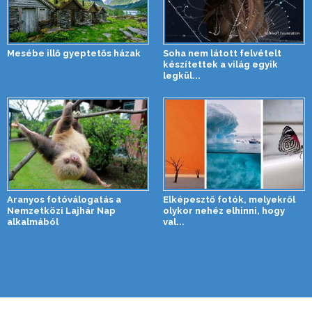
Mesébe illő gyeptetős házak
Soha nem látott felvételt
készítettek a világ egyik
legkül...
Aranyos fotóválogatás a
Elképesztő fotók, melyekről
Nemzetközi Lajhár Nap
olykor nehéz elhinni, hogy
alkalmából
val...