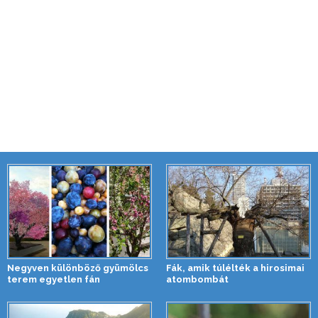
Negyven különböző gyümölcs
Fák, amik túlélték a hirosimai
terem egyetlen fán
atombombát