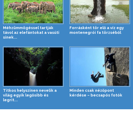
Méhzümmögéssel tartják
Forrásként tör elő a víz egy
távol az elefántokat a vasúti
montenegrói fa törzséből
sínek...
Titkos helyszínen nevelik a
Minden csak nézőpont
világ egyik legősibb és
kérdése – becsapós fotók
legrit...