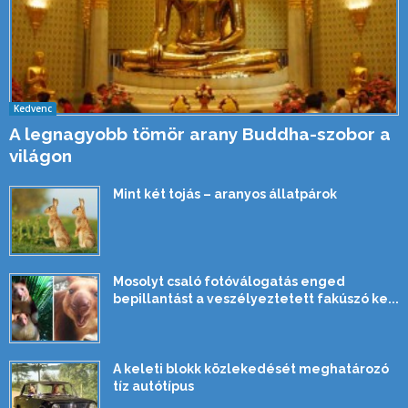
Kedvenc
A legnagyobb tömör arany Buddha-szobor a
világon
Mint két tojás – aranyos állatpárok
Mosolyt csaló fotóválogatás enged
bepillantást a veszélyeztetett fakúszó ke...
A keleti blokk közlekedését meghatározó
tíz autótípus