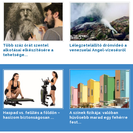
Több száz órát szentel
Lélegzetelállító drónvideó a
alkotásai elkészítésére a
venezuelai Angel-vízesésről
tehetsége...
Haspad vs. felülés a földön –
A színek fizikája: valóban
hasizom biztonságosan ...
hűvösebb marad egy fehérre
fest...