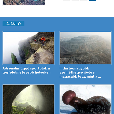
AJÁNLÓ
Adrenalinfüggő sportolók a
India legnagyobb
legfélelmetesebb helyeken
szeméthegye jövőre
magasabb lesz, mint a ...