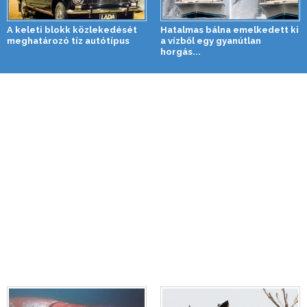
A keleti blokk közlekedését
Hatalmas bálna emelkedett ki
meghatározó tíz autótípus
a vízből egy gyanútlan
horgás...