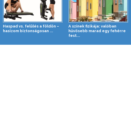
Haspad vs. felülés a földön –
A színek fizikája: valóban
hasizom biztonságosan ...
hűvösebb marad egy fehérre
fest...