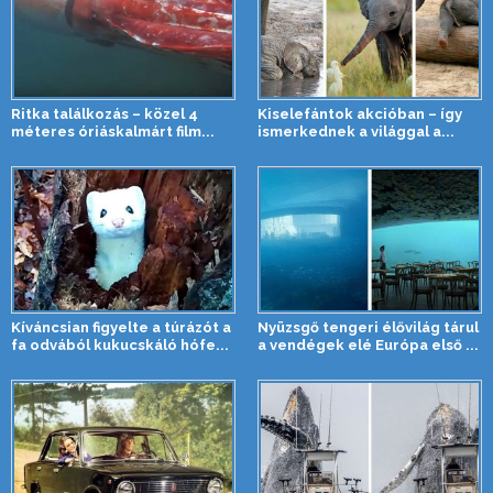
Ritka találkozás – közel 4
Kiselefántok akcióban – így
méteres óriáskalmárt film...
ismerkednek a világgal a...
Kíváncsian figyelte a túrázót a
Nyüzsgő tengeri élővilág tárul
fa odvából kukucskáló hófe...
a vendégek elé Európa első ...