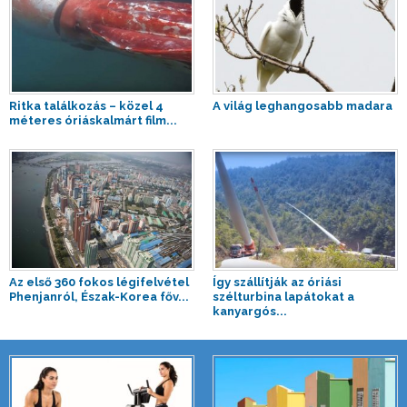
Ritka találkozás – közel 4
A világ leghangosabb madara
méteres óriáskalmárt film...
Az első 360 fokos légifelvétel
Így szállítják az óriási
Phenjanról, Észak-Korea főv...
szélturbina lapátokat a
kanyargós...