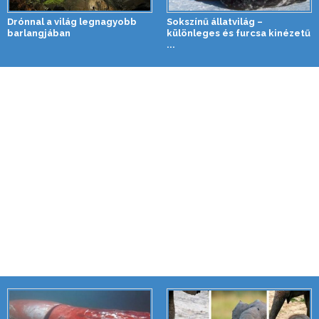
Drónnal a világ legnagyobb
Sokszínű állatvilág –
barlangjában
különleges és furcsa kinézetű
...