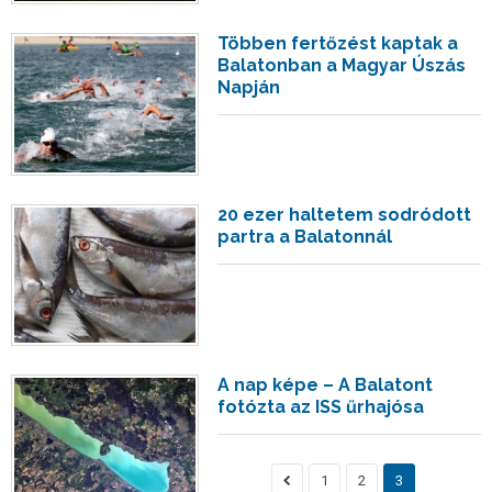
Többen fertőzést kaptak a
Balatonban a Magyar Úszás
Napján
20 ezer haltetem sodródott
partra a Balatonnál
A nap képe – A Balatont
fotózta az ISS űrhajósa
1
2
3