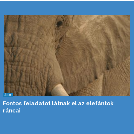
Állat
Fontos feladatot látnak el az elefántok
ráncai