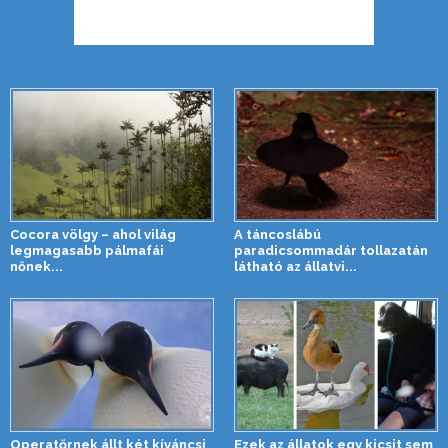
Cocora völgy – ahol világ
A táncoslábú
legmagasabb pálmafái
paradicsommadár tollazatán
nőnek...
látható az állatvi...
Operatőrnek állt két kíváncsi
Ezek az állatok egy kicsit sem