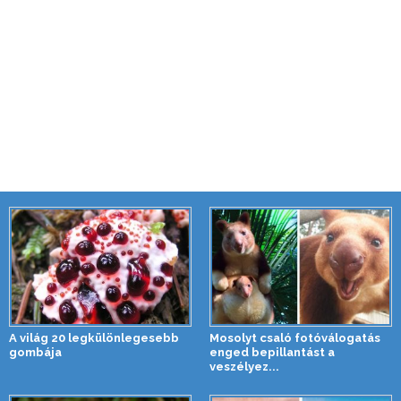
A világ 20 legkülönlegesebb
Mosolyt csaló fotóválogatás
gombája
enged bepillantást a
veszélyez...