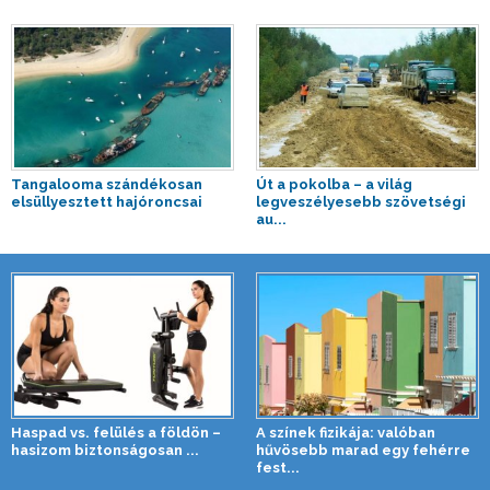
Tangalooma szándékosan
Út a pokolba – a világ
elsüllyesztett hajóroncsai
legveszélyesebb szövetségi
au...
Haspad vs. felülés a földön –
A színek fizikája: valóban
hasizom biztonságosan ...
hűvösebb marad egy fehérre
fest...