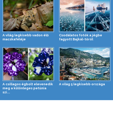
A világ legkisebb vadon élő
Csodálatos fotók a jégbe
macskaféléje
fagyott Bajkál-tóról
A csillagos égbolt elevenedik
A világ 5 legkisebb országa
meg a különleges petúnia
szi...