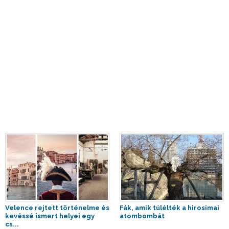
Velence rejtett történelme és
Fák, amik túlélték a hirosimai
kevéssé ismert helyei egy
atombombát
cs...