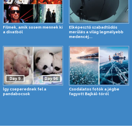
Filmek, amik sosem mennek ki
Elképesztő szabadtüdős
a divatból
merülés a világ legmélyebb
medencéj...
Így cseperednek fel a
Csodálatos fotók a jégbe
pandabocsok
fagyott Bajkál-tóról