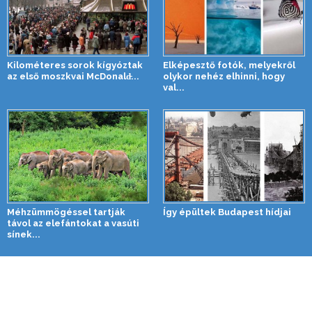
Kilométeres sorok kígyóztak
Elképesztő fotók, melyekről
az első moszkvai McDonald̵...
olykor nehéz elhinni, hogy
val...
Méhzümmögéssel tartják
Így épültek Budapest hídjai
távol az elefántokat a vasúti
sínek...