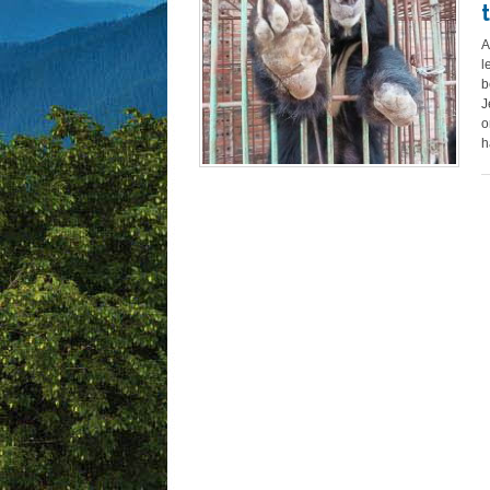
A
l
b
J
o
h