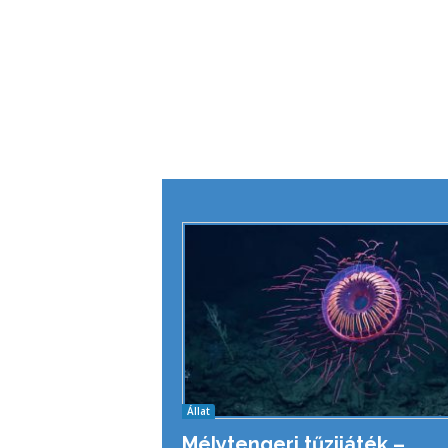
Állat
Mélytengeri tűzijáték –