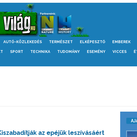
AUTÓ-KÖZLEKEDÉS
TERMÉSZET
ELKÉPESZTŐ
EMBEREK
LT
SPORT
TECHNIKA
TUDOMÁNY
ESEMÉNY
VICCES
É
AJ
Kiszabadítják az epéjük leszívásáért