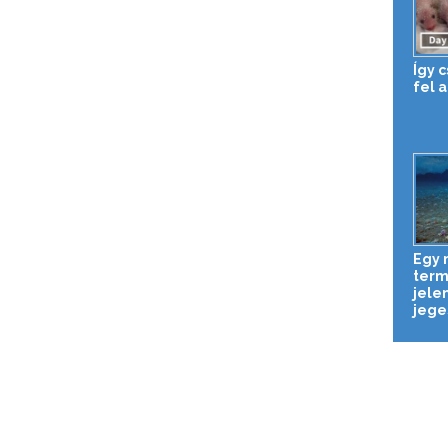
Így 
fel 
Egy
term
jele
jeges