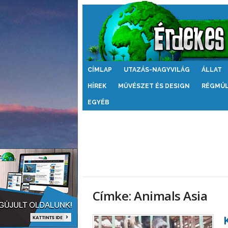
Érdekes
CÍMLAP
UTAZÁS-NAGYVILÁG
ÁLLAT
Világ
HÍREK
MŰVÉSZET ÉS DESIGN
RÉGMÚ
EGYÉB
Címke: Animals Asia