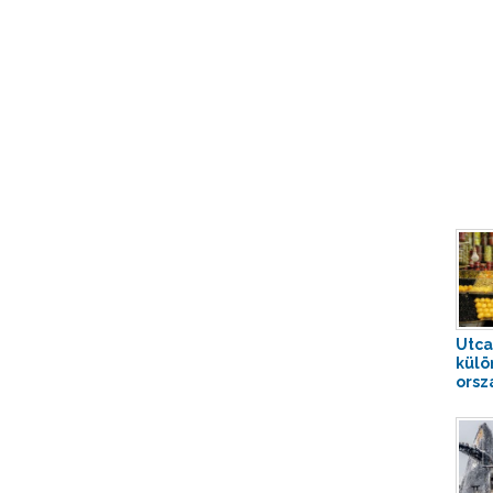
Utca
külö
orsz