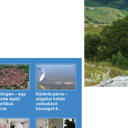
lingen – egy
Különös páros –
erbe épült
aligátor hátán
ntikus
csónakázó
áros
kócsagot fi...