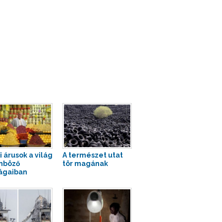
i árusok a világ
A természet utat
nböző
tör magának
ágaiban