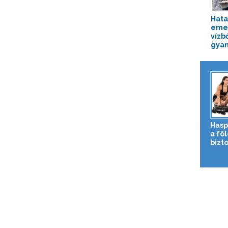
Hata
emel
vízb
gyan
Hasp
a fö
bizto