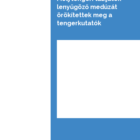
lenyűgöző medúzát
örökítettek meg a
tengerkutatók