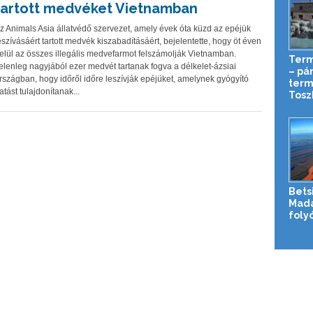
tartott medvéket Vietnamban
z Animals Asia állatvédő szervezet, amely évek óta küzd az epéjük
eszívásáért tartott medvék kiszabadításáért, bejelentette, hogy öt éven
elül az összes illegális medvefarmot felszámolják Vietnamban.
Term
elenleg nagyjából ezer medvét tartanak fogva a délkelet-ázsiai
– pá
rszágban, hogy időről időre leszívják epéjüket, amelynek gyógyító
term
atást tulajdonítanak...
Tosz
Bets
Mada
foly