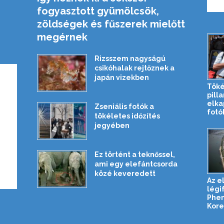
fogyasztott gyümölcsök,
zöldségek és fűszerek mielőtt
megérnek
Rizsszem nagyságú
csikóhalak rejtőznek a
japán vizekben
Töké
pill
elka
Zseniális fotók a
fotó
tökéletes időzítés
jegyében
Ez történt a teknőssel,
ami egy elefántcsorda
közé keveredett
Az e
légi
Phen
Korea