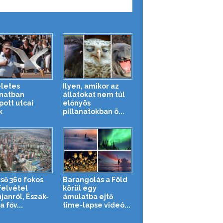
letes
Ilyen, amikor az
anatban
állatokat nem túl
pott utcai
előnyös
k
pillanatokban ö...
lső 360 fokos
Barangolás a Föld
felvétel
körül egy
janról, Észak-
ámulatba ejtő
 főv...
time-lapse videó...