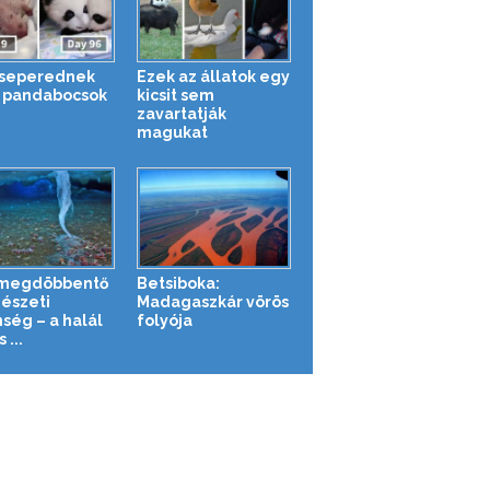
cseperednek
Ezek az állatok egy
a pandabocsok
kicsit sem
zavartatják
magukat
 megdöbbentő
Betsiboka:
észeti
Madagaszkár vörös
nség – a halál
folyója
 ...