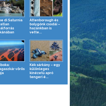
e di Saturnia
Attenborough és
ratlan
bolygónk csodái –
álforrás
hazánkban is
kánában
vette...
iboka:
Kék sárkány – egy
gaszkár vörös
különleges
ója
kinézetű apró
tengeri é...