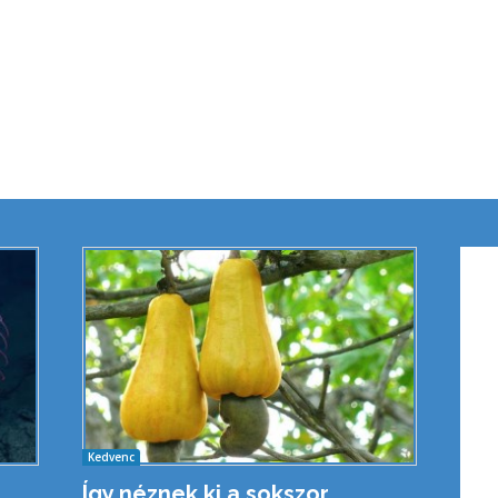
Kedvenc
Így néznek ki a sokszor