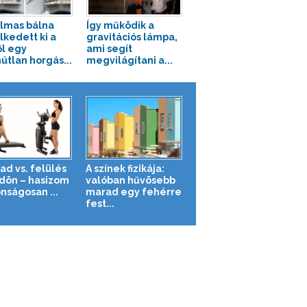
lmas bálna
Így működik a
kedett ki a
gravitációs lámpa,
ől egy
ami segít
útlan horgás...
megvilágítani a...
ad vs. felülés
A színek fizikája:
ldön – hasizom
valóban hűvösebb
nságosan ...
marad egy fehérre
fest...