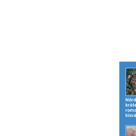
Nörd
krát
roma
kisv