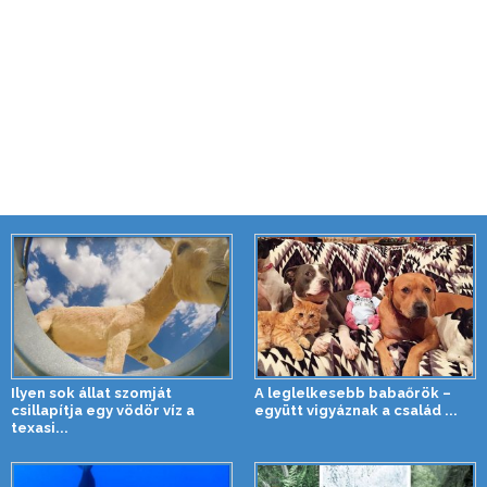
Ilyen sok állat szomját
A leglelkesebb babaőrök –
csillapítja egy vödör víz a
együtt vigyáznak a család ...
texasi...