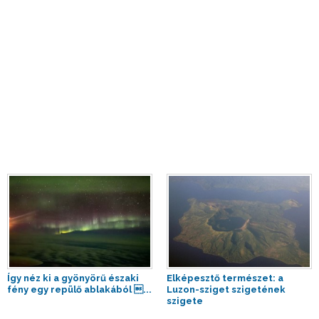
Így néz ki a gyönyörű északi
Elképesztő természet: a
fény egy repülő ablakából ...
Luzon-sziget szigetének
szigete