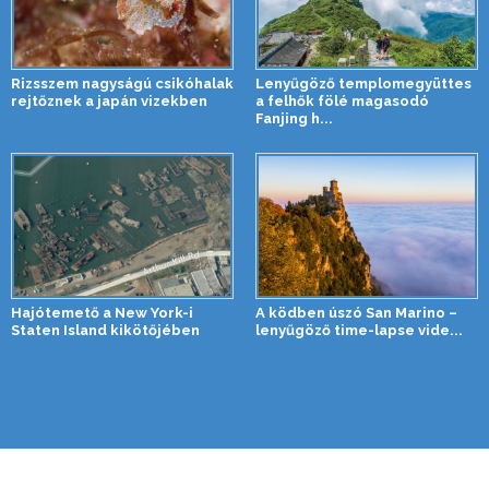
Rizsszem nagyságú csikóhalak
Lenyűgöző templomegyüttes
rejtőznek a japán vizekben
a felhők fölé magasodó
Fanjing h...
Hajótemető a New York-i
A ködben úszó San Marino –
Staten Island kikötőjében
lenyűgöző time-lapse vide...