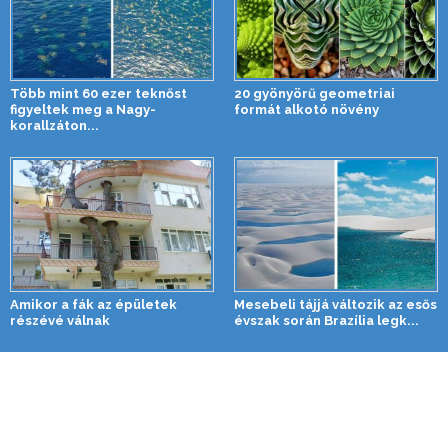
Több mint 60 ezer teknőst
20 gyönyörű geometriai
figyeltek meg a Nagy-
formát alkotó növény
korallzáton...
Amikor a fák az épületek
Mesebeli tájjá változik az esős
részévé válnak
évszak során Brazília legk...