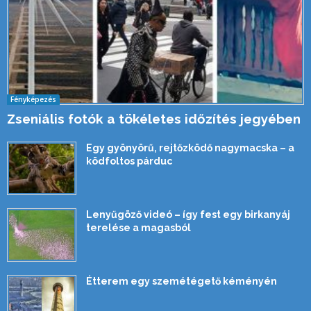
Fényképezés
Zseniális fotók a tökéletes időzítés jegyében
Egy gyönyörű, rejtőzködő nagymacska – a
ködfoltos párduc
Lenyűgöző videó – így fest egy birkanyáj
terelése a magasból
Étterem egy szemétégető kéményén