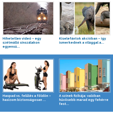
Hihetetlen videó – egy
Kiselefántok akcióban – így
szétmálló sínszálakon
ismerkednek a világgal a...
egyensú...
Haspad vs. felülés a földön –
A színek fizikája: valóban
hasizom biztonságosan ...
hűvösebb marad egy fehérre
fest...