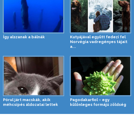
Így alszanak a bálnák
Kutyájával együtt fedezi fel
Norvégia vadregényes tájait
a...
Pórul járt macskák, akik
Pagodakarfiol – egy
méhcsípés áldozatai lettek
különleges formájú zöldség