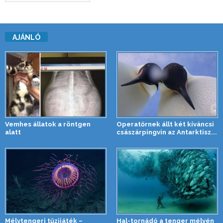
AJÁNLÓ
Vemhes állatok a röntgen
Operatőrnek állt két kíváncsi
alatt
császárpingvin az Antarktisz...
Mélytengeri tűzijáték –
Hal-tornádó a tenger mélyén