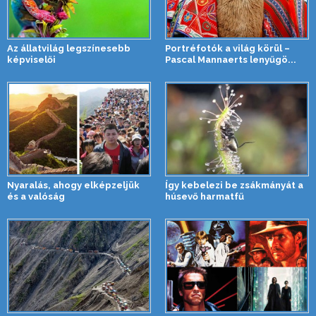
Az állatvilág legszínesebb
Portréfotók a világ körül –
képviselői
Pascal Mannaerts lenyűgö...
Nyaralás, ahogy elképzeljük
Így kebelezi be zsákmányát a
és a valóság
húsevő harmatfű