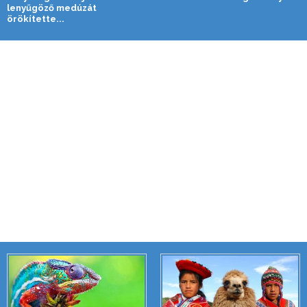
lenyűgöző medúzát
örökítette...