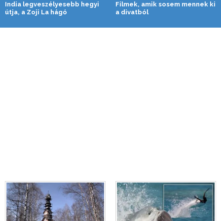
India legveszélyesebb hegyi
Filmek, amik sosem mennek ki
útja, a Zoji La hágó
a divatból