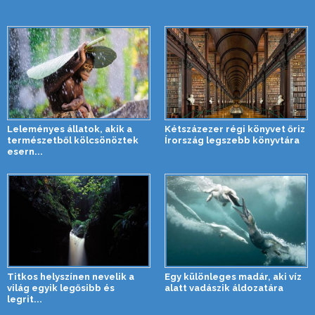
Leleményes állatok, akik a
Kétszázezer régi könyvet őriz
természetből kölcsönöztek
Írország legszebb könyvtára
esern...
Titkos helyszínen nevelik a
Egy különleges madár, aki víz
világ egyik legősibb és
alatt vadászik áldozatára
legrit...