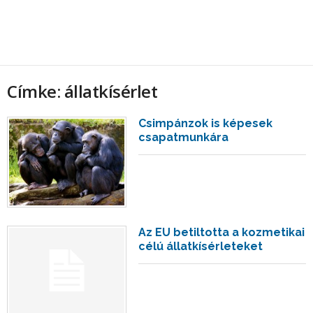
Címke: állatkísérlet
Csimpánzok is képesek
csapatmunkára
Az EU betiltotta a kozmetikai
célú állatkísérleteket