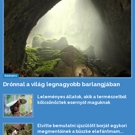
Kedvenc
Drónnal a világ legnagyobb barlangjában
Leleményes állatok, akik a természetből
kölcsönöztek esernyőt maguknak
Elvitte bemutatni újszülött borját egykori
megmentőinek a büszke elefántmam...