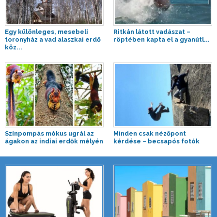
Egy különleges, mesebeli
Ritkán látott vadászat –
toronyház a vad alaszkai erdő
röptében kapta el a gyanútl...
köz...
Színpompás mókus ugrál az
Minden csak nézőpont
ágakon az indiai erdők mélyén
kérdése – becsapós fotók