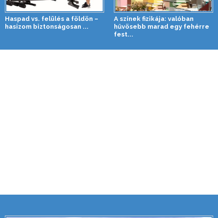
Haspad vs. felülés a földön –
A színek fizikája: valóban
hasizom biztonságosan ...
hűvösebb marad egy fehérre
fest...