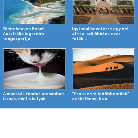
Whiteheaven Beach –
Így indul bevetésre egy dél-
Ausztrália legszebb
afrikai szőlőbirtok ezer
tengerpartja
futók...
A macskák fondorlatosabban
“Szó szerint ledöbbentünk” –
isznak, mint a kutyák
ez történne, ha n...