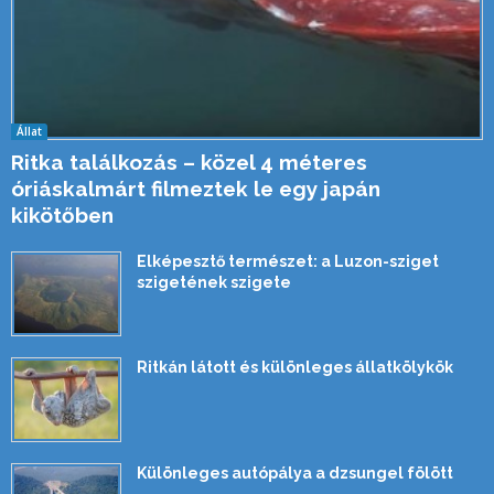
Állat
Ritka találkozás – közel 4 méteres
óriáskalmárt filmeztek le egy japán
kikötőben
Elképesztő természet: a Luzon-sziget
szigetének szigete
Ritkán látott és különleges állatkölykök
Különleges autópálya a dzsungel fölött