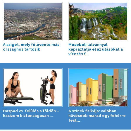
A sziget, mely félévente más
Mesebeli látvánnyal
országhoz tartozik
kápráztatja el az utazókat a
vízesés f...
Haspad vs. felülés a földön –
A színek fizikája: valóban
hasizom biztonságosan ...
hűvösebb marad egy fehérre
fest...