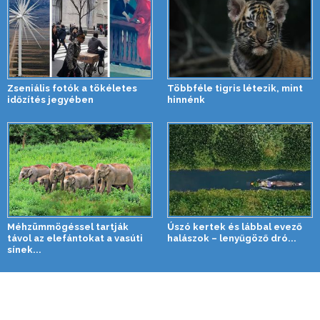
Zseniális fotók a tökéletes
Többféle tigris létezik, mint
időzítés jegyében
hinnénk
Méhzümmögéssel tartják
Úszó kertek és lábbal evező
távol az elefántokat a vasúti
halászok – lenyűgöző dró...
sínek...