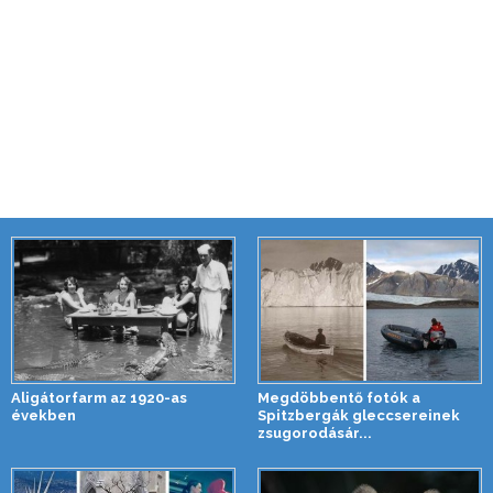
Aligátorfarm az 1920-as
Megdöbbentő fotók a
években
Spitzbergák gleccsereinek
zsugorodásár...