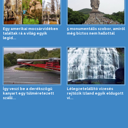
Egy amerikai mocsárvidéken
5 monumentális szobor, amiről
találtak rá a világ egyik
még biztos nem hallottál
legid...
Így veszi be a derékszögű
Lélegzetelállító vízesés
kanyart egy túlméretezett
rejtőzik Izland egyik eldugott
szállí...
vi...