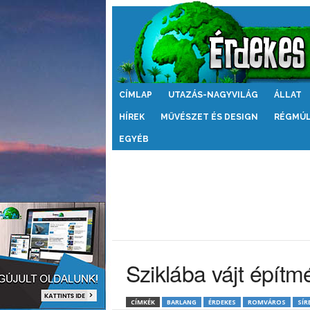
Érdekes
CÍMLAP
UTAZÁS-NAGYVILÁG
ÁLLAT
Világ
HÍREK
MŰVÉSZET ÉS DESIGN
RÉGMÚ
EGYÉB
Sziklába vájt épít
CÍMKÉK
BARLANG
ÉRDEKES
ROMVÁROS
SÍR