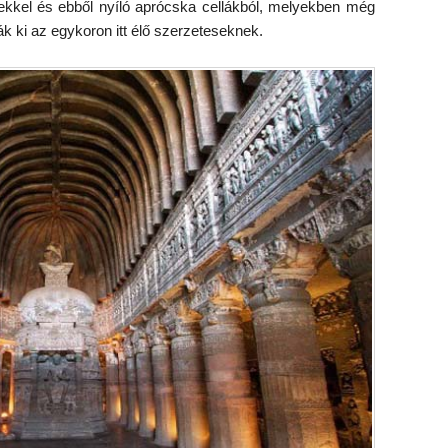
mekkel és ebből nyíló aprócska cellákból, melyekben még
ták ki az egykoron itt élő szerzeteseknek.