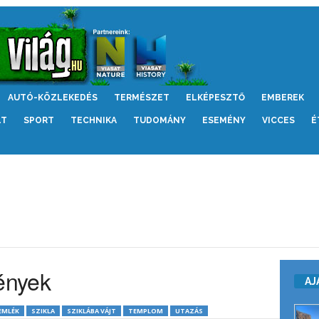
AUTÓ-KÖZLEKEDÉS
TERMÉSZET
ELKÉPESZTŐ
EMBEREK
LT
SPORT
TECHNIKA
TUDOMÁNY
ESEMÉNY
VICCES
É
mények
AJ
EMLÉK
SZIKLA
SZIKLÁBA VÁJT
TEMPLOM
UTAZÁS