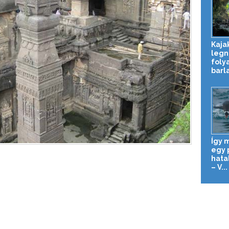
Kaja
legn
foly
barl
Így 
egy 
hata
– V...