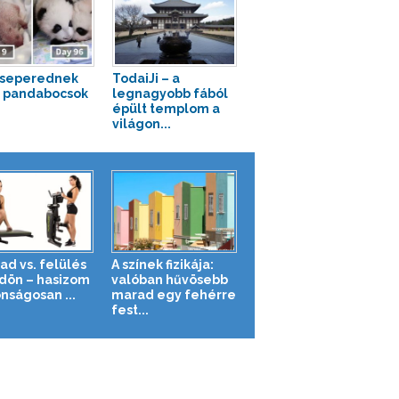
cseperednek
TodaiJi – a
a pandabocsok
legnagyobb fából
épült templom a
világon...
ad vs. felülés
A színek fizikája:
ldön – hasizom
valóban hűvösebb
nságosan ...
marad egy fehérre
fest...