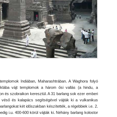
 templomok Indiában, Maharashtrában. A Waghora folyó
sziklába vájt templomok a három ősi vallás (a hindu, a
kon és szobraikon keresztül. A 31 barlang sok ezer emberi
véső és kalapács segítségével vájták ki a vulkanikus
barlangokat két időszakban készítették, a régebbiek i.e. 2.
edig i.u. 400-600 körül vájták ki. Néhány barlang kolostor