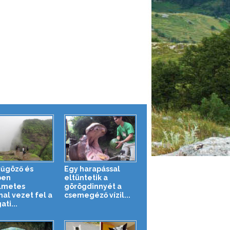
űgöző és
Egy harapással
ben
eltüntetik a
lmetes
görögdinnyét a
nal vezet fel a
csemegéző vízil...
ti...