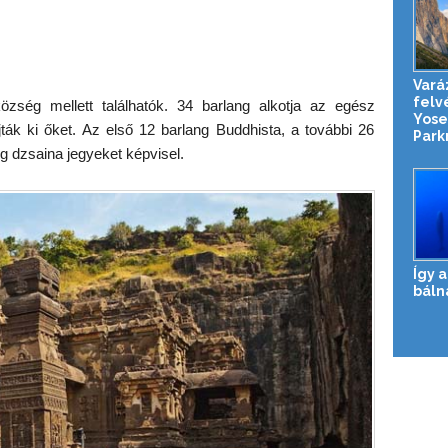
Vará
felv
község mellett találhatók. 34 barlang alkotja az egész
Yose
jták ki őket. Az első 12 barlang Buddhista, a további 26
Parkr
ig dzsaina jegyeket képvisel.
Így 
báln