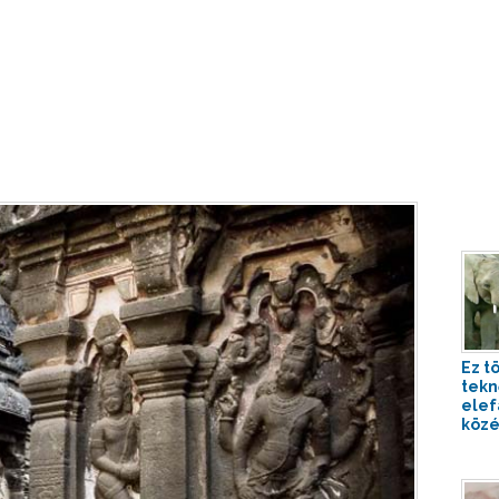
Ez t
tekn
elef
közé