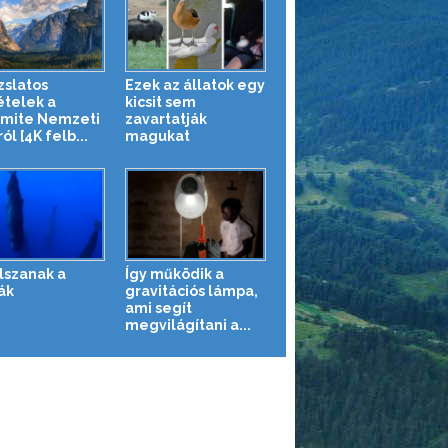
zslatos
Ezek az állatok egy
ételek a
kicsit sem
mite Nemzeti
zavartatják
ól [4K felb...
magukat
alszanak a
Így működik a
ák
gravitációs lámpa,
ami segít
megvilágítani a...