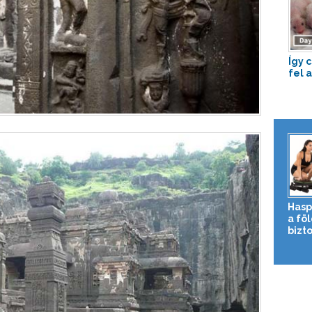
Így 
fel 
Hasp
a fö
bizto