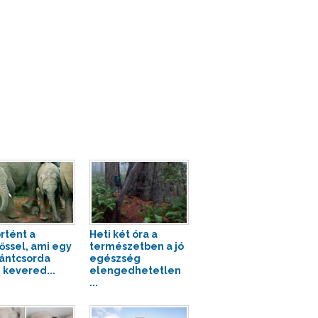
örtént a
Heti két óra a
őssel, ami egy
természetben a jó
ántcsorda
egészség
 kevered...
elengedhetetlen
...