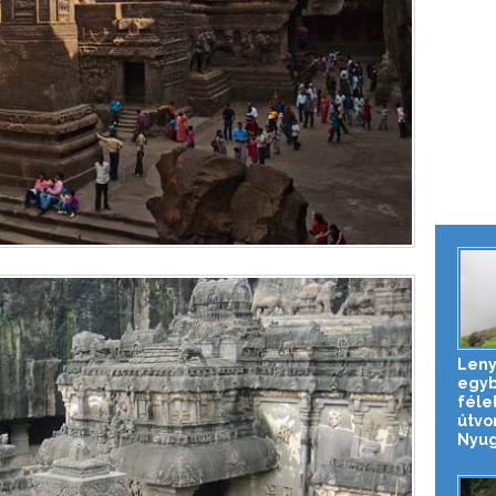
Leny
egy
féle
útvo
Nyuga