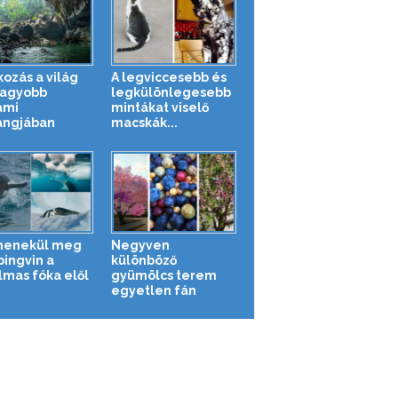
kozás a világ
A legviccesebb és
agyobb
legkülönlegesebb
ami
mintákat viselő
angjában
macskák...
menekül meg
Negyven
pingvin a
különböző
lmas fóka elől
gyümölcs terem
egyetlen fán