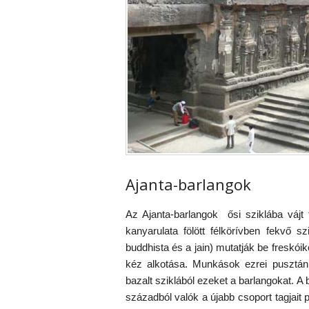
Ajanta-barlangok
Az Ajanta-barlangok ősi sziklába vájt
kanyarulata fölött félkörívben fekvő 
buddhista és a jain) mutatják be freskói
kéz alkotása. Munkások ezrei pusztán 
bazalt sziklából ezeket a barlangokat. A 
századból valók a újabb csoport tagjait p