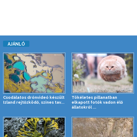
AJÁNLÓ
Csodálatos drónvideó készült
Tökéletes pillanatban
Izland rejtőzködő, színes tav...
elkapott fotók vadon élő
állatokról ...