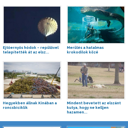
Ejtőernyős hódok – repülővel
Merülés a hatalmas
telepítették át az elsz...
krokodilok közé
Hegyekben állnak Kínában a
Mindent bevetett az elszánt
roncsbiciklik
kutya, hogy ne kelljen
hazamen...