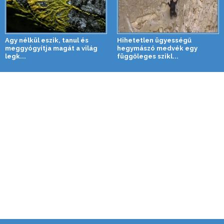
Agy nélkül eszik, tanul és
Hihetetlen ügyességű
meggyógyítja magát a világ
hegymászó medvék egy
legk...
függőleges szikl...