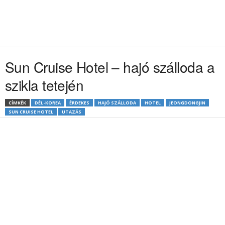
Sun Cruise Hotel – hajó szálloda a
szikla tetején
CÍMKÉK
DÉL-KOREA
ÉRDEKES
HAJÓ SZÁLLODA
HOTEL
JEONGDONGJIN
SUN CRUISE HOTEL
UTAZÁS