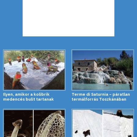
Ilyen, amikor a kolibrik
Terme di Saturnia – páratlan
medencés bulit tartanak
termálforrás Toszkánában