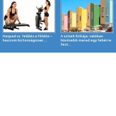
Haspad vs. felülés a földön –
A színek fizikája: valóban
hasizom biztonságosan ...
hűvösebb marad egy fehérre
fest...