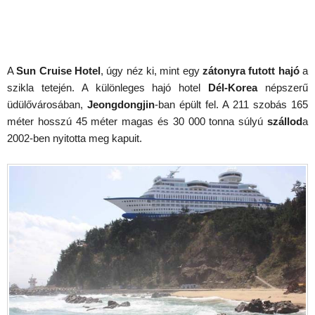
A
Sun Cruise Hotel
, úgy néz ki, mint egy
zátonyra futott hajó
a
szikla tetején. A különleges hajó hotel
Dél-Korea
népszerű
üdülővárosában,
Jeongdongjin
-ban épült fel. A 211 szobás 165
méter hosszú 45 méter magas és 30 000 tonna súlyú
szállod
a
2002-ben nyitotta meg kapuit.