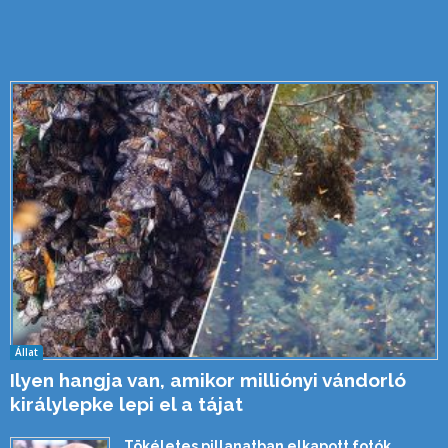
Állat
Ilyen hangja van, amikor milliónyi vándorló
királylepke lepi el a tájat
Tökéletes pillanatban elkapott fotók