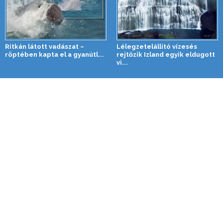
Ritkán látott vadászat –
Lélegzetelállító vízesés
röptében kapta el a gyanútl...
rejtőzik Izland egyik eldugott
vi...