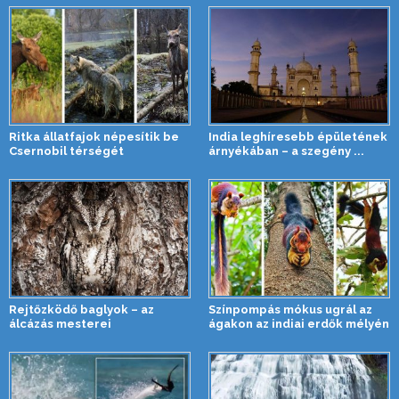
Ritka állatfajok népesítik be
India leghíresebb épületének
Csernobil térségét
árnyékában – a szegény ...
Rejtőzködő baglyok – az
Színpompás mókus ugrál az
álcázás mesterei
ágakon az indiai erdők mélyén