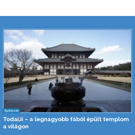
Építészet
TodaiJi – a legnagyobb fából épült templom
a világon