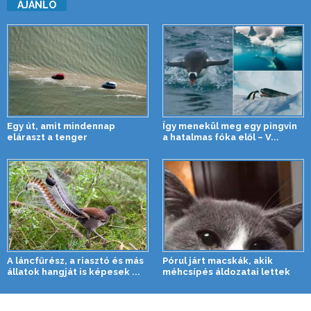
AJÁNLÓ
Egy út, amit mindennap
Így menekül meg egy pingvin
eláraszt a tenger
a hatalmas fóka elől – V...
A láncfűrész, a riasztó és más
Pórul járt macskák, akik
állatok hangját is képesek ...
méhcsípés áldozatai lettek