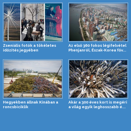
Zseniális fotók a tökéletes
Az első 360 fokos légifelvétel
időzítés jegyében
Phenjanról, Észak-Korea főv...
Hegyekben állnak Kínában a
Akár a 300 éves kort is megéri
roncsbiciklik
a világ egyik leghosszabb é...