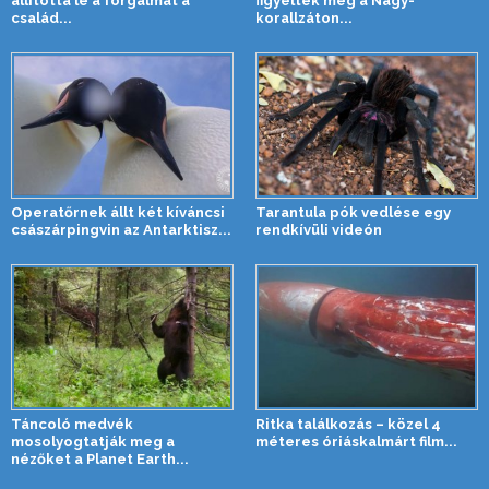
állította le a forgalmat a
figyeltek meg a Nagy-
család...
korallzáton...
Operatőrnek állt két kíváncsi
Tarantula pók vedlése egy
császárpingvin az Antarktisz...
rendkívüli videón
Táncoló medvék
Ritka találkozás – közel 4
mosolyogtatják meg a
méteres óriáskalmárt film...
nézőket a Planet Earth...