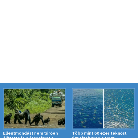
Ellentmondást nem tűrően
Több mint 60 ezer teknőst