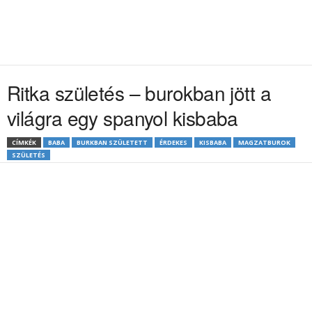
Ritka születés – burokban jött a
világra egy spanyol kisbaba
CÍMKÉK
BABA
BURKBAN SZÜLETETT
ÉRDEKES
KISBABA
MAGZATBUROK
SZÜLETÉS