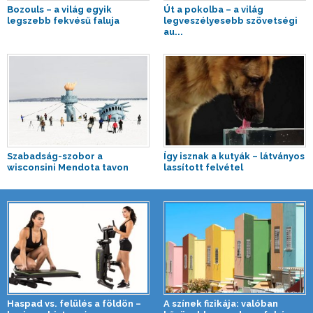
Bozouls – a világ egyik
Út a pokolba – a világ
legszebb fekvésű faluja
legveszélyesebb szövetségi
au...
Szabadság-szobor a
Így isznak a kutyák – látványos
wisconsini Mendota tavon
lassított felvétel
Haspad vs. felülés a földön –
A színek fizikája: valóban