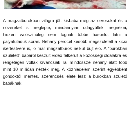
A magzatburokban világra jött kisbaba még az orvosokat és a
nővéreket is meglepte, mindannyian odagyűltek megnézni,
hiszen valószínűleg nem fognak többé hasonlót látni a
pályafutásuk során. Néhány perccel később megszületett a kicsi
ikertestvére is, ő már magzatburok nélkül bújt elő. A “burokban
született” babáról készült videó felkerült a közösségi oldalakra és
rengetegen voltak kíváncsiak rá, mindössze néhány alatt több
mint 10 millióan nézték meg. A közhiedelem szerint egyébként
gondoktól mentes, szerencsés élete lesz a burokban születő
babáknak.