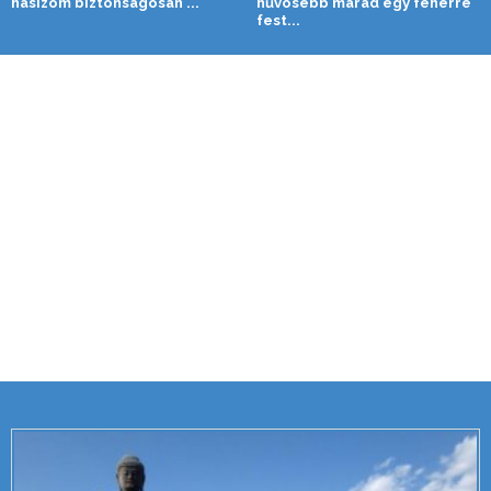
hasizom biztonságosan ...
hűvösebb marad egy fehérre
fest...