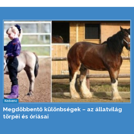
Kedvenc
Megdöbbentő különbségek – az állatvilág
törpéi és óriásai