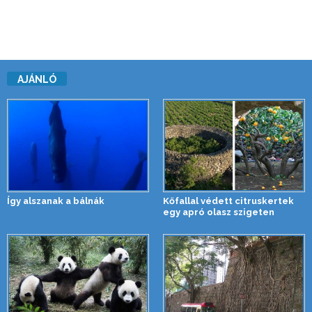
AJÁNLÓ
Így alszanak a bálnák
Kőfallal védett citruskertek
egy apró olasz szigeten