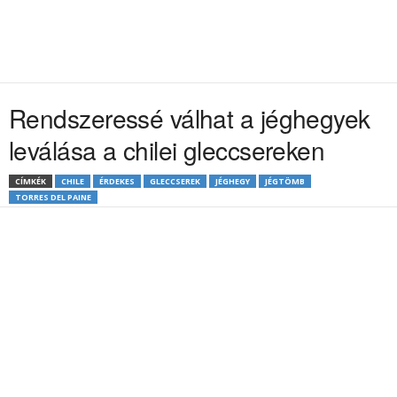
Rendszeressé válhat a jéghegyek
leválása a chilei gleccsereken
CÍMKÉK
CHILE
ÉRDEKES
GLECCSEREK
JÉGHEGY
JÉGTÖMB
TORRES DEL PAINE