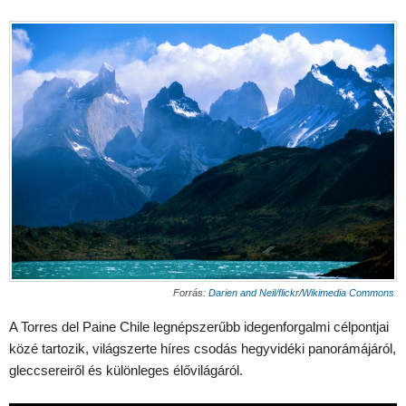
Forrás:
Darien and Neil/flickr
/
Wikimedia Commons
A Torres del Paine Chile legnépszerűbb idegenforgalmi célpontjai
közé tartozik, világszerte híres csodás hegyvidéki panorámájáról,
gleccsereiről és különleges élővilágáról.