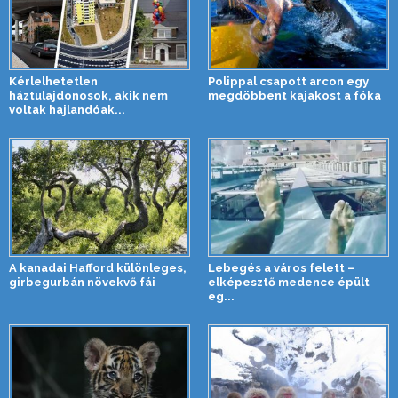
Kérlelhetetlen
Polippal csapott arcon egy
háztulajdonosok, akik nem
megdöbbent kajakost a fóka
voltak hajlandóak...
A kanadai Hafford különleges,
Lebegés a város felett –
girbegurbán növekvő fái
elképesztő medence épült
eg...