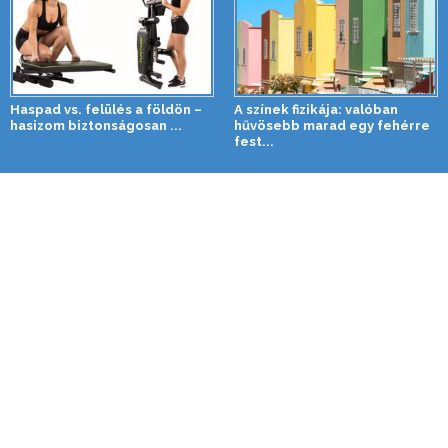
Haspad vs. felülés a földön –
A színek fizikája: valóban
hasizom biztonságosan ...
hűvösebb marad egy fehérre
fest...