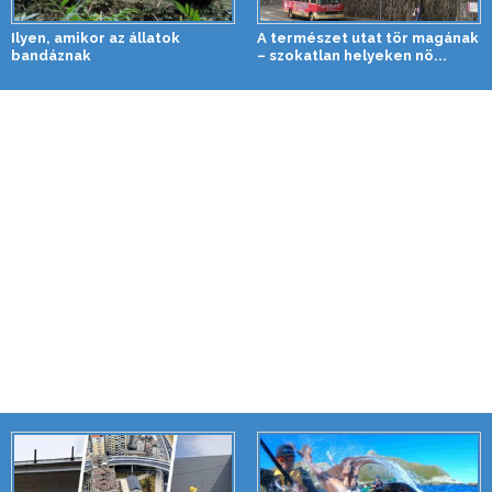
Ilyen, amikor az állatok
A természet utat tör magának
bandáznak
– szokatlan helyeken nö...