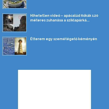
Hihetetlen videó – apácalúd fiókák 120
méteres zuhanása a sziklapárká...
Étterem egy szemétégető kéményén