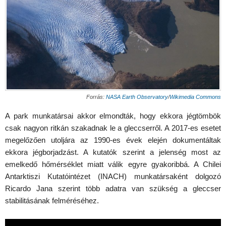
Forrás:
NASA Earth Observatory
/
Wikimedia Commons
A park munkatársai akkor elmondták, hogy ekkora jégtömbök
csak nagyon ritkán szakadnak le a gleccserről. A 2017-es esetet
megelőzően utoljára az 1990-es évek elején dokumentáltak
ekkora jégborjadzást. A kutatók szerint a jelenség most az
emelkedő hőmérséklet miatt válik egyre gyakoribbá. A Chilei
Antarktiszi Kutatóintézet (INACH) munkatársaként dolgozó
Ricardo Jana szerint több adatra van szükség a gleccser
stabilitásának felméréséhez.