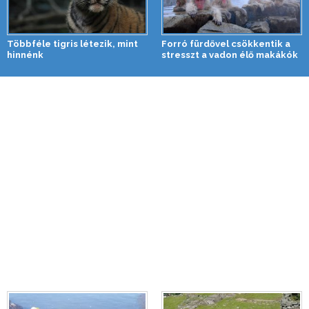
Többféle tigris létezik, mint
Forró fürdővel csökkentik a
hinnénk
stresszt a vadon élő makákók