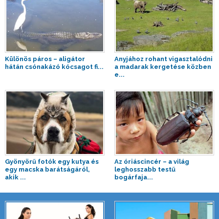
Különös páros – aligátor
Anyjához rohant vigasztalódni
hátán csónakázó kócsagot fi...
a madarak kergetése közben
e...
Gyönyörű fotók egy kutya és
Az óriáscincér – a világ
egy macska barátságáról,
leghosszabb testű
akik ...
bogárfaja...