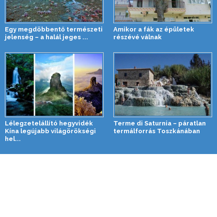
Egy megdöbbentő természeti
Amikor a fák az épületek
jelenség – a halál jeges ...
részévé válnak
Lélegzetelállító hegyvidék
Terme di Saturnia – páratlan
Kína legújabb világörökségi
termálforrás Toszkánában
hel...