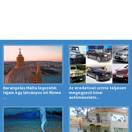
Barangolás Málta legszebb
Az eredetivel szinte teljesen
tájain egy látványos úti filmen
megegyező kínai
...
autómásolato...