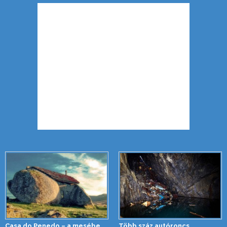
Casa do Penedo – a mesébe
Több száz autóroncs,