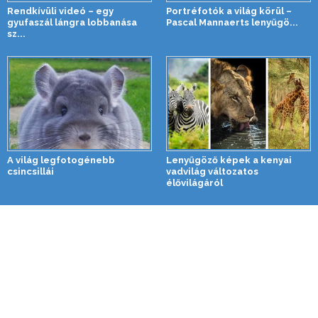
Rendkívüli videó – egy
Portréfotók a világ körül –
gyufaszál lángra lobbanása
Pascal Mannaerts lenyűgö...
sz...
A világ legfotogénebb
Lenyűgöző képek a kenyai
csincsillái
vadvilág változatos
élővilágáról