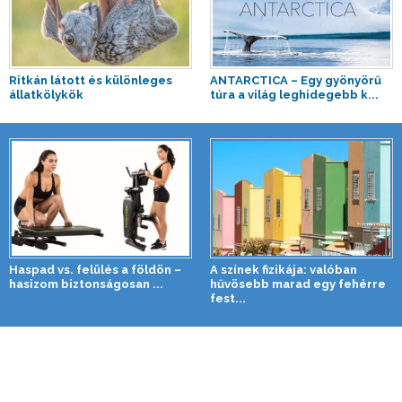
Ritkán látott és különleges
ANTARCTICA – Egy gyönyörű
állatkölykök
túra a világ leghidegebb k...
Haspad vs. felülés a földön –
A színek fizikája: valóban
hasizom biztonságosan ...
hűvösebb marad egy fehérre
fest...