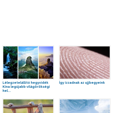
Lélegzetelállító hegyvidék
Így izzadnak az ujjbegyeink
Kína legújabb világörökségi
hel...