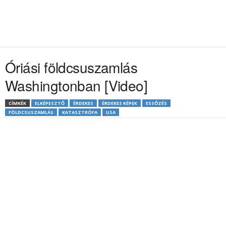
Óriási földcsuszamlás
Washingtonban [Video]
CÍMKÉK
ELKÉPESZTŐ
ÉRDEKES
ÉRDEKES KÉPEK
ESSŐZÉS
FÖLDCSUSZAMLÁS
KATASZTRÓFA
USA