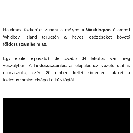
Hatalmas földterület zuhant a mélybe a
Washington
állambeli
Whidbey Island területén a heves esőzéseket követő
földcsuszamlás
miatt.
Egy épület elpusztult, de további 34 lakóház van még
veszélyben. A
földcsuszamlás
a településhez vezető utat is
eltorlaszolta, ezért 20 embert kellet kimenteni, akiket a
földcsuszamlás elvágott a külvilágtól.