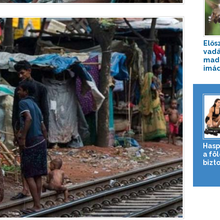
Elős
vadá
mada
imád
Hasp
a fö
bizto