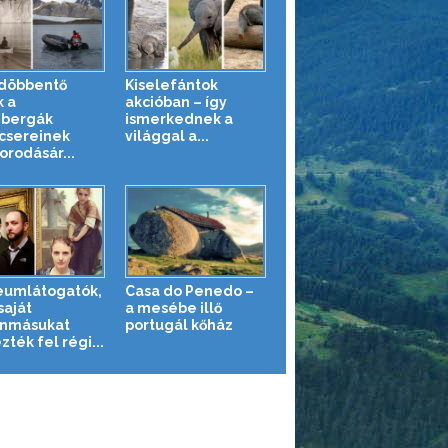
döbbentő
Kiselefántok
k a
akcióban – így
zbergák
ismerkednek a
csereinek
világgal a...
orodásár...
umlátogatók,
Casa do Penedo –
saját
a mesébe illő
nmásukat
portugál kőház
ték fel régi...