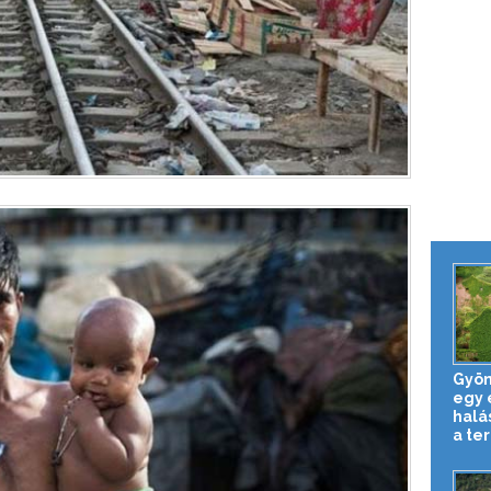
Gyön
egy 
halá
a ter