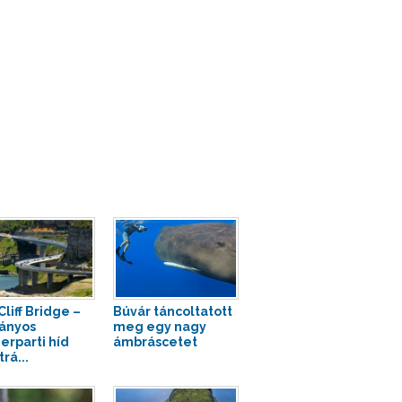
liff Bridge –
Búvár táncoltatott
ányos
meg egy nagy
erparti híd
ámbráscetet
rá...