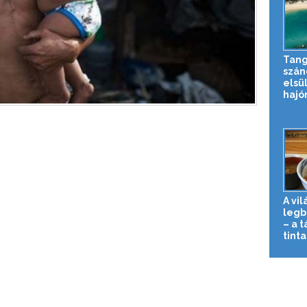
Tan
szán
elsü
hajó
A vil
legb
– a 
tinta