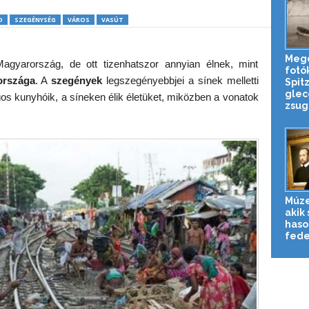
D
SZEGÉNYSÉG
VÁROS
VASÚT
Meg
gyarország, de ott tizenhatszor annyian élnek, mint
fotó
országa
. A
szegények
legszegényebbjei a sínek melletti
Spit
glec
ágos kunyhóik, a síneken élik életüket, miközben a vonatok
zsug
Múze
akik 
haso
fedez