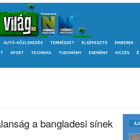
AUTÓ-KÖZLEKEDÉS
TERMÉSZET
ELKÉPESZTŐ
EMBEREK
LT
SPORT
TECHNIKA
TUDOMÁNY
ESEMÉNY
VICCES
É
alanság a bangladesi sínek
AJ