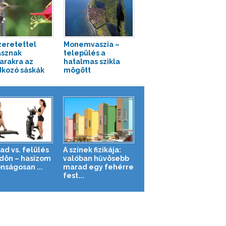
zeretettel
Monemvaszia –
sznak
település a
rakra az
hatalmas szikla
kozó sáskák
mögött
ad vs. felülés
A színek fizikája:
ldön – hasizom
valóban hűvösebb
nságosan ...
marad egy fehérre
fest...