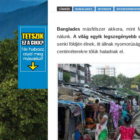
CÍMKÉK
BANGLADES
NYOMOR
NYOMORNEGYE
Banglades
másfélszer akkora, mint Ma
nálunk.
A világ egyik legszegényebb 
senki földjén élnek, itt állnak nyomorús
centiméterekre tőlük haladnak el.