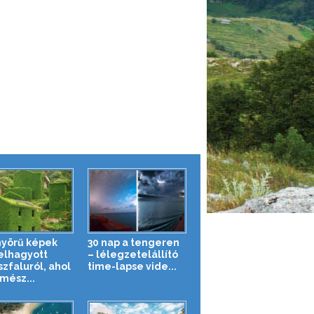
yörű képek
30 nap a tengeren
elhagyott
– lélegzetelállító
szfaluról, ahol
time-lapse vide...
mész...