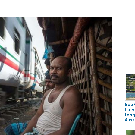
Sea C
Látv
teng
Auszt