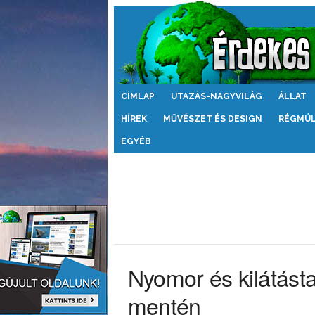
Érdekes
CÍMLAP
UTAZÁS-NAGYVILÁG
ÁLLAT
Világ
HÍREK
MŰVÉSZET ÉS DESIGN
RÉGMÚ
EGYÉB
Nyomor és kilátást
mentén