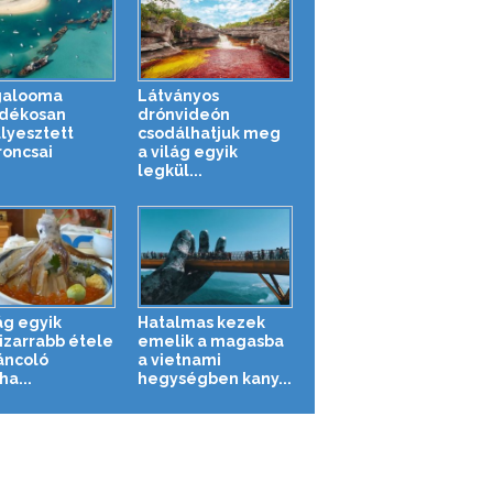
galooma
Látványos
dékosan
drónvideón
llyesztett
csodálhatjuk meg
roncsai
a világ egyik
legkül...
ág egyik
Hatalmas kezek
izarrabb étele
emelik a magasba
táncoló
a vietnami
ha...
hegységben kany...