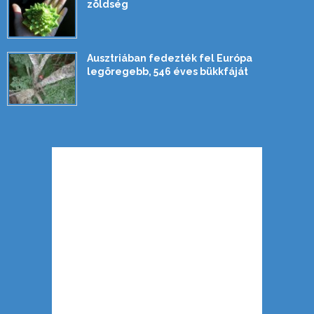
zöldség
Ausztriában fedezték fel Európa
legöregebb, 546 éves bükkfáját