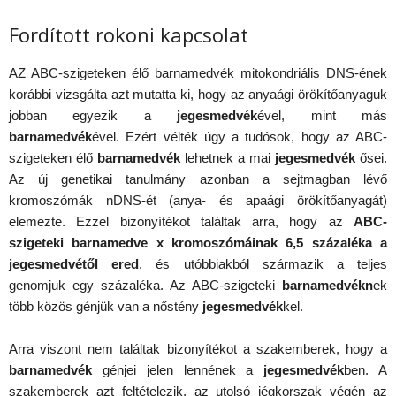
Fordított rokoni kapcsolat
AZ ABC-szigeteken élő barnamedvék mitokondriális DNS-ének
korábbi vizsgálta azt mutatta ki, hogy az anyaági örökítőanyaguk
jobban egyezik a
jegesmedvék
ével, mint más
barnamedvék
ével. Ezért vélték úgy a tudósok, hogy az ABC-
szigeteken élő
barnamedvék
lehetnek a mai
jegesmedvék
ősei.
Az új genetikai tanulmány azonban a sejtmagban lévő
kromoszómák nDNS-ét (anya- és apaági örökítőanyagát)
elemezte. Ezzel bizonyítékot találtak arra, hogy az
ABC-
szigeteki barnamedve x kromoszómáinak 6,5 százaléka a
jegesmedvétől ered
, és utóbbiakból származik a teljes
genomjuk egy százaléka. Az ABC-szigeteki
barnamedvékn
ek
több közös génjük van a nőstény
jegesmedvék
kel.
Arra viszont nem találtak bizonyítékot a szakemberek, hogy a
barnamedvék
génjei jelen lennének a
jegesmedvék
ben. A
szakemberek azt feltételezik, az utolsó jégkorszak végén az