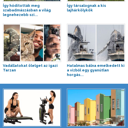
Így hódították meg
Így társalognak a kis
szabadmászásban a világ
lajhárkölykök
legnehezebb szi...
Vadállatokat ölelget az igazi
Hatalmas bálna emelkedett ki
Tarzan
a vízből egy gyanútlan
horgás...