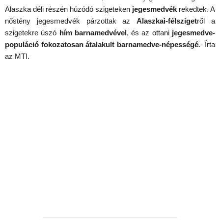
Alaszka déli részén húzódó szigeteken
jegesmedvék
rekedtek. A
nőstény jegesmedvék párzottak az
Alaszkai-félsziget
ről a
szigetekre úszó
hím barnamedvével
, és az ottani
jegesmedve-
populáció fokozatosan átalakult barnamedve-népességé
.- Írta
az MTI.