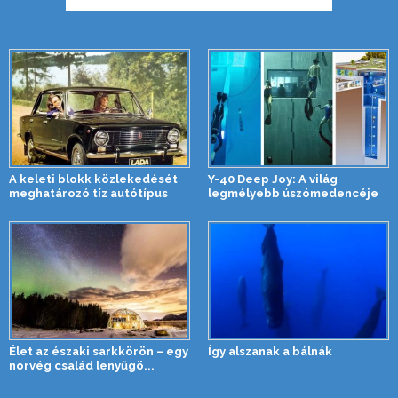
A keleti blokk közlekedését
Y-40 Deep Joy: A világ
meghatározó tíz autótípus
legmélyebb úszómedencéje
Élet az északi sarkkörön – egy
Így alszanak a bálnák
norvég család lenyűgö...