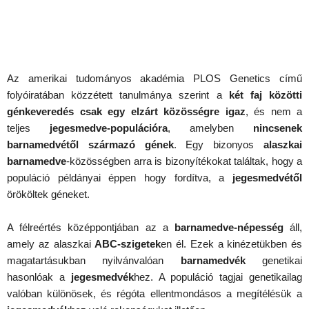
Az amerikai tudományos akadémia PLOS Genetics című
folyóiratában közzétett tanulmánya szerint a
két faj közötti
génkeveredés csak egy elzárt közösségre igaz
, és nem a
teljes
jegesmedve-populációra
, amelyben
nincsenek
barnamedvétől származó gének
. Egy bizonyos
alaszkai
barnamedve
-közösségben arra is bizonyítékokat találtak, hogy a
populáció példányai éppen hogy fordítva, a
jegesmedvétől
örököltek géneket.
A félreértés középpontjában az a
barnamedve-népesség
áll,
amely az alaszkai
ABC-szigetek
en él. Ezek a kinézetükben és
magatartásukban nyilvánvalóan
barnamedvék
genetikai
hasonlóak a
jegesmedvék
hez. A populáció tagjai genetikailag
valóban különösek, és régóta ellentmondásos a megítélésük a