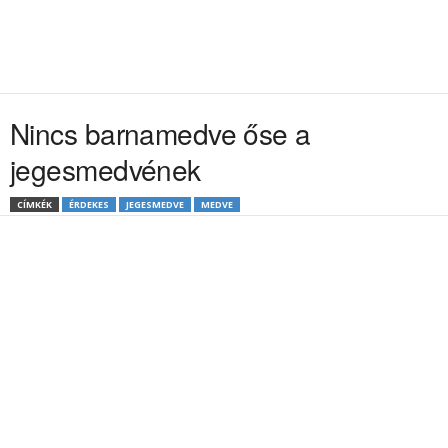
Nincs barnamedve őse a
jegesmedvének
CÍMKÉK
ÉRDEKES
JEGESMEDVE
MEDVE