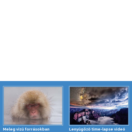
Meleg vizű forrásokban
Lenyűgöző time-lapse videó