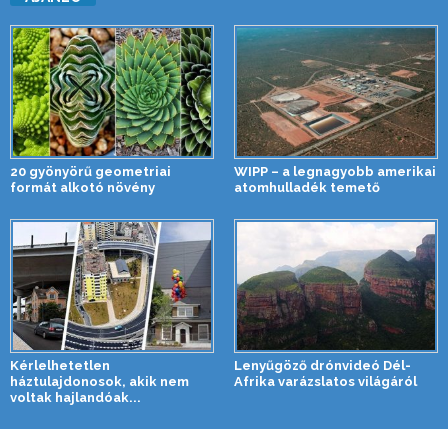
20 gyönyörű geometriai
WIPP – a legnagyobb amerikai
formát alkotó növény
atomhulladék temető
Kérlelhetetlen
Lenyűgöző drónvideó Dél-
háztulajdonosok, akik nem
Afrika varázslatos világáról
voltak hajlandóak...