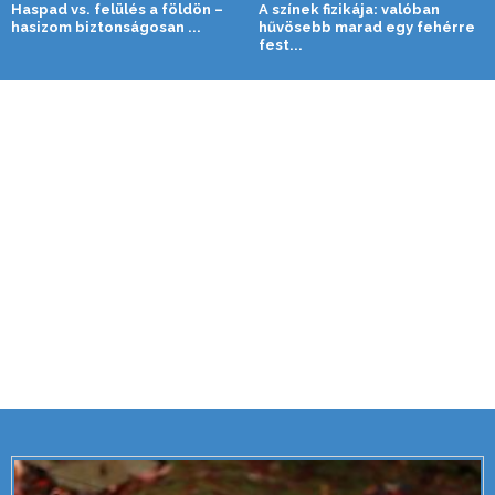
Haspad vs. felülés a földön –
A színek fizikája: valóban
hasizom biztonságosan ...
hűvösebb marad egy fehérre
fest...