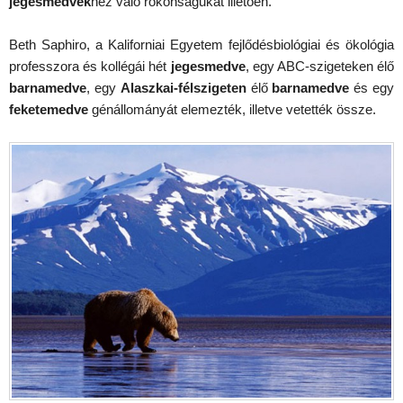
jegesmedvék
hez való rokonságukat illetően.
Beth Saphiro, a Kaliforniai Egyetem fejlődésbiológiai és ökológia
professzora és kollégái hét
jegesmedve
, egy ABC-szigeteken élő
barnamedve
, egy
Alaszkai-félszigeten
élő
barnamedve
és egy
feketemedve
génállományát elemezték, illetve vetették össze.