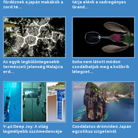
fürdőznek a japán makákók a
tárja elénk a vadregényes
zord té...
Grand...
Az egyik legkülönlegesebb
Soha nem látott módon
természeti jelenség Malajzia
csodálhatjuk meg a kolibrik
erd...
lélegzet...
Y-40 Deep Joy: A világ
Csodálatos drónvideó Japán
legmélyebb úszómedencéje
egzotikus szigeteiről