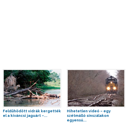
Feldühödött vidrák kergették
Hihetetlen videó – egy
el a kíváncsi jaguárt –...
szétmálló sínszálakon
egyensú...