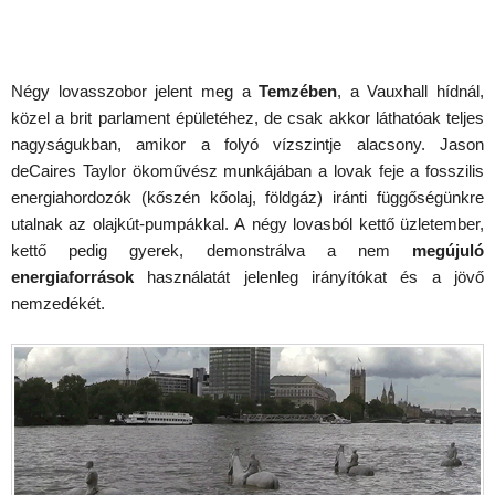
Négy lovasszobor jelent meg a
Temzében
, a Vauxhall hídnál,
közel a brit parlament épületéhez, de csak akkor láthatóak teljes
nagyságukban, amikor a folyó vízszintje alacsony. Jason
deCaires Taylor ökoművész munkájában a lovak feje a fosszilis
energiahordozók (kőszén kőolaj, földgáz) iránti függőségünkre
utalnak az olajkút-pumpákkal. A négy lovasból kettő üzletember,
kettő pedig gyerek, demonstrálva a nem
megújuló
energiaforrások
használatát jelenleg irányítókat és a jövő
nemzedékét.