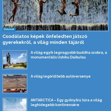
Emberek
Csodálatos képek önfeledten játszó
gyerekekről, a világ minden tájáról
A világ egyik legnagyobb buddha szobra, a
monumentális Ushiku Daibutsu
A világ legőrültebb autóversenye
ANTARCTICA – Egy gyönyörű túra a világ
leghidegebb kontinensére