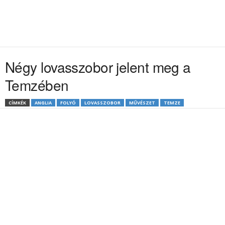
Négy lovasszobor jelent meg a
Temzében
CÍMKÉK
ANGLIA
FOLYÓ
LOVASSZOBOR
MŰVÉSZET
TEMZE