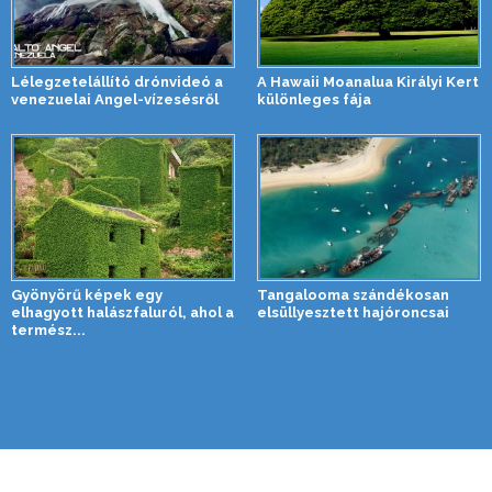
Lélegzetelállító drónvideó a
A Hawaii Moanalua Királyi Kert
venezuelai Angel-vízesésről
különleges fája
Gyönyörű képek egy
Tangalooma szándékosan
elhagyott halászfaluról, ahol a
elsüllyesztett hajóroncsai
termész...