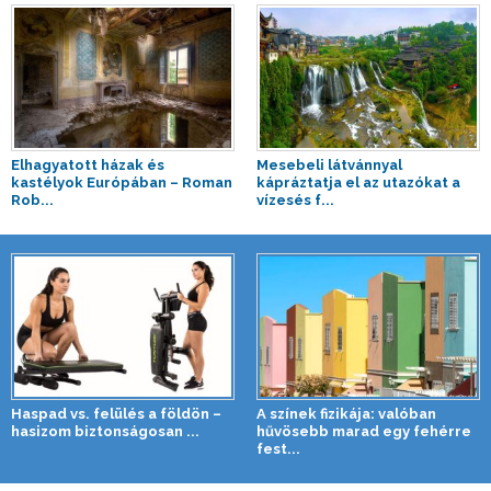
Elhagyatott házak és
Mesebeli látvánnyal
kastélyok Európában – Roman
kápráztatja el az utazókat a
Rob...
vízesés f...
Haspad vs. felülés a földön –
A színek fizikája: valóban
hasizom biztonságosan ...
hűvösebb marad egy fehérre
fest...