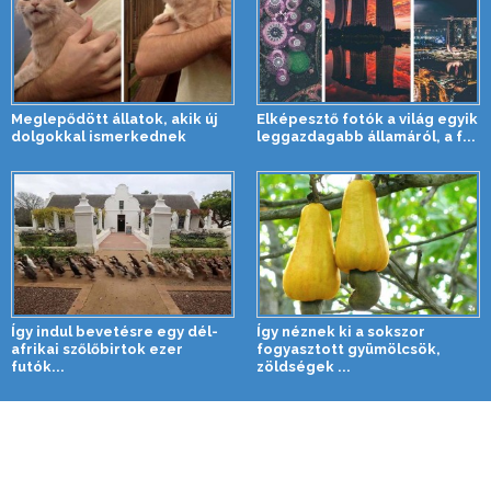
Meglepődött állatok, akik új
Elképesztő fotók a világ egyik
dolgokkal ismerkednek
leggazdagabb államáról, a f...
Így indul bevetésre egy dél-
Így néznek ki a sokszor
afrikai szőlőbirtok ezer
fogyasztott gyümölcsök,
futók...
zöldségek ...