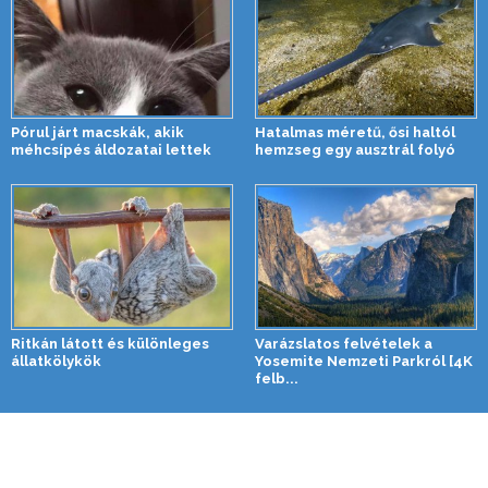
Pórul járt macskák, akik
Hatalmas méretű, ősi haltól
méhcsípés áldozatai lettek
hemzseg egy ausztrál folyó
Ritkán látott és különleges
Varázslatos felvételek a
állatkölykök
Yosemite Nemzeti Parkról [4K
felb...