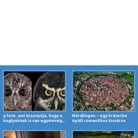
9 fotó, ami bizonyítja, hogy a
Nördlingen – egy kráterbe
baglyoknak is van egyéniség...
épült romantikus kisváros