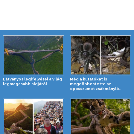
Látványos légifelvétel a világ
Még a kutatókat is
legmagasabb hídjáról
megdöbbentette az
oposszumot zsákmányló...