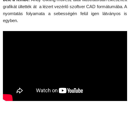
grafikát ültették át a lézert vezérlő szoftver CAD formátumába. A
nyomtatás folyamata a sebességén felül igen látványos is
egyben.