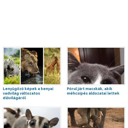
Lenyűgöző képek a kenyai
Pórul járt macskák, akik
vadvilág változatos
méhcsípés áldozatai lettek
élővilágáról