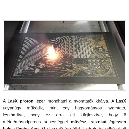
A
LasX proton lézer
mondhatni a nyomtatók királya. A
LasX
ugyanúgy működik, mint egy hagyományos nyomtató,
leszámítva, hogy ez arra lett kifejlesztve, hogy 6
méter/másodperces sebességgel
művészi rajzokat égessen
bele a fémbe
. Andy Gikling művész által Illustratorban elkészített