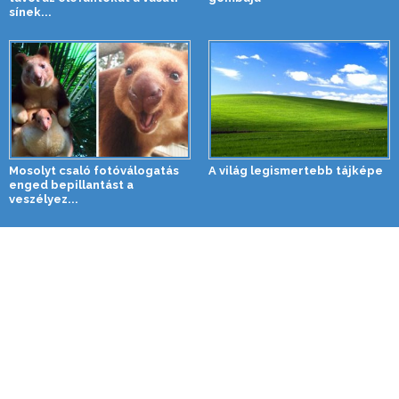
sínek...
Mosolyt csaló fotóválogatás
A világ legismertebb tájképe
enged bepillantást a
veszélyez...