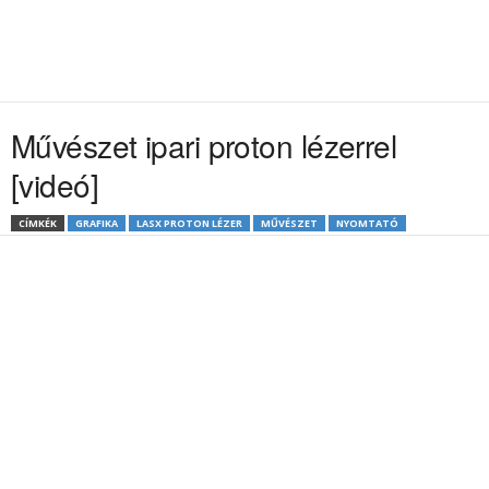
Művészet ipari proton lézerrel
[videó]
CÍMKÉK
GRAFIKA
LASX PROTON LÉZER
MŰVÉSZET
NYOMTATÓ