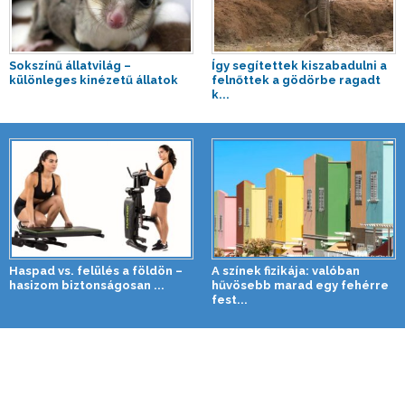
Sokszínű állatvilág –
Így segítettek kiszabadulni a
különleges kinézetű állatok
felnőttek a gödörbe ragadt
k...
Haspad vs. felülés a földön –
A színek fizikája: valóban
hasizom biztonságosan ...
hűvösebb marad egy fehérre
fest...