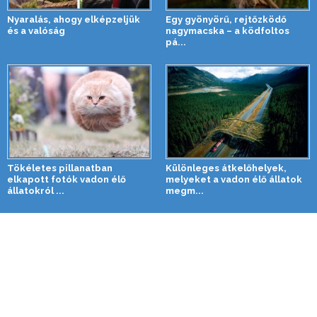
Nyaralás, ahogy elképzeljük
Egy gyönyörű, rejtőzködő
és a valóság
nagymacska – a ködfoltos
pá...
Tökéletes pillanatban
Különleges átkelőhelyek,
elkapott fotók vadon élő
melyeket a vadon élő állatok
állatokról ...
megm...