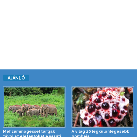
AJÁNLÓ
Méhzümmögéssel tartják
A világ 20 legkülönlegesebb
távol az elefántokat a vasúti
gombája