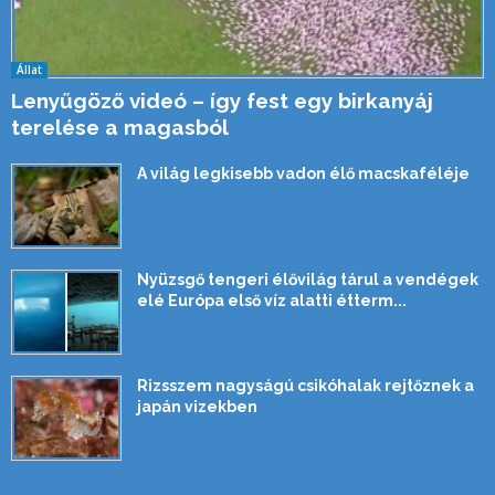
Állat
Lenyűgöző videó – így fest egy birkanyáj
terelése a magasból
A világ legkisebb vadon élő macskaféléje
Nyüzsgő tengeri élővilág tárul a vendégek
elé Európa első víz alatti étterm...
Rizsszem nagyságú csikóhalak rejtőznek a
japán vizekben