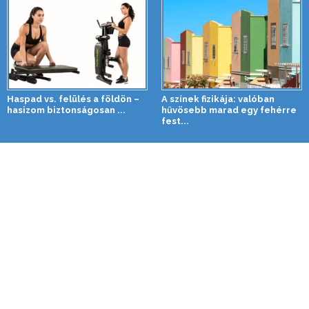
Haspad vs. felülés a földön –
A színek fizikája: valóban
hasizom biztonságosan ...
hűvösebb marad egy fehérre
fest...