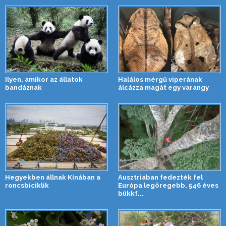
Ilyen, amikor az állatok
Halálos mérgű viperának
bandáznak
álcázza magát egy varangy
Hegyekben állnak Kínában a
Ausztriában fedezték fel
roncsbiciklik
Európa legöregebb, 546 éves
bükkf...