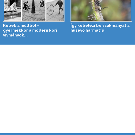
Képek a múltból –
Így kebelezi be zsákmányát a
gyermekkor a modern kori
húsevő harmatfű
vívmányok...