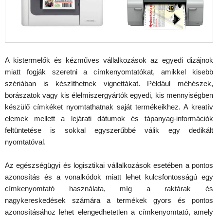
A kistermelők és kézműves vállalkozások az egyedi dizájnok
miatt fogják szeretni a címkenyomtatókat, amikkel kisebb
szériában is készíthetnek vignettákat. Például méhészek,
borászatok vagy kis élelmiszergyártók egyedi, kis mennyiségben
készülő címkéket nyomtathatnak saját termékeikhez. A kreatív
elemek mellett a lejárati dátumok és tápanyag-információk
feltüntetése is sokkal egyszerűbbé válik egy dedikált
nyomtatóval.
Az egészségügyi és logisztikai vállalkozások esetében a pontos
azonosítás és a vonalkódok miatt lehet kulcsfontosságú egy
címkenyomtató használata, míg a raktárak és
nagykereskedések számára a termékek gyors és pontos
azonosításához lehet elengedhetetlen a címkenyomtató, amely