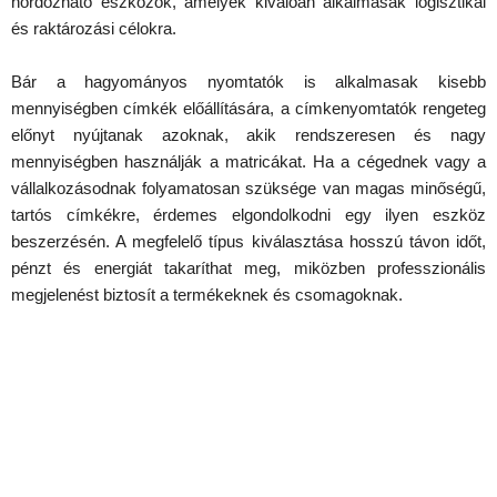
hordozható eszközök, amelyek kiválóan alkalmasak logisztikai
és raktározási célokra.
Bár a hagyományos nyomtatók is alkalmasak kisebb
mennyiségben címkék előállítására, a címkenyomtatók rengeteg
előnyt nyújtanak azoknak, akik rendszeresen és nagy
mennyiségben használják a matricákat. Ha a cégednek vagy a
vállalkozásodnak folyamatosan szüksége van magas minőségű,
tartós címkékre, érdemes elgondolkodni egy ilyen eszköz
beszerzésén. A megfelelő típus kiválasztása hosszú távon időt,
pénzt és energiát takaríthat meg, miközben professzionális
megjelenést biztosít a termékeknek és csomagoknak.