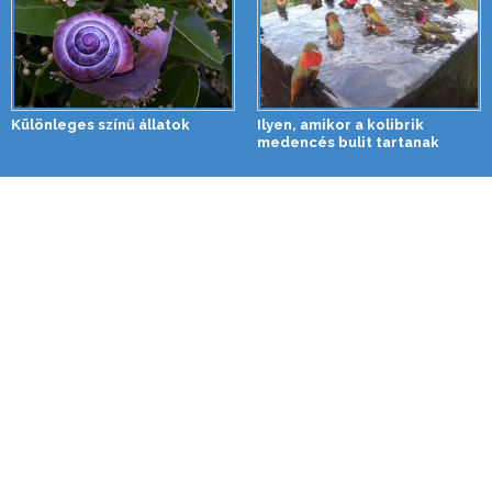
Különleges színű állatok
Ilyen, amikor a kolibrik
medencés bulit tartanak