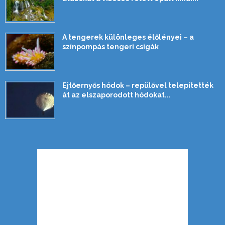
A tengerek különleges élőlényei – a
színpompás tengeri csigák
Ejtőernyős hódok – repülővel telepítették
át az elszaporodott hódokat...