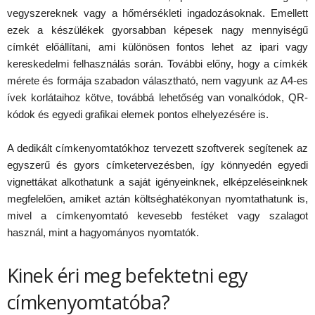
vegyszereknek vagy a hőmérsékleti ingadozásoknak. Emellett
ezek a készülékek gyorsabban képesek nagy mennyiségű
címkét előállítani, ami különösen fontos lehet az ipari vagy
kereskedelmi felhasználás során. További előny, hogy a címkék
mérete és formája szabadon választható, nem vagyunk az A4-es
ívek korlátaihoz kötve, továbbá lehetőség van vonalkódok, QR-
kódok és egyedi grafikai elemek pontos elhelyezésére is.
A dedikált címkenyomtatókhoz tervezett szoftverek segítenek az
egyszerű és gyors címketervezésben, így könnyedén egyedi
vignettákat alkothatunk a saját igényeinknek, elképzeléseinknek
megfelelően, amiket aztán költséghatékonyan nyomtathatunk is,
mivel a címkenyomtató kevesebb festéket vagy szalagot
használ, mint a hagyományos nyomtatók.
Kinek éri meg befektetni egy
címkenyomtatóba?