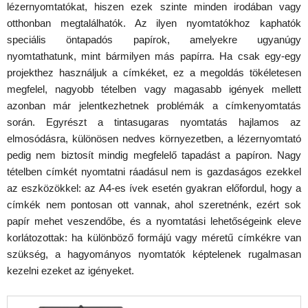
lézernyomtatókat, hiszen ezek szinte minden irodában vagy
otthonban megtalálhatók. Az ilyen nyomtatókhoz kaphatók
speciális öntapadós papírok, amelyekre ugyanúgy
nyomtathatunk, mint bármilyen más papírra. Ha csak egy-egy
projekthez használjuk a címkéket, ez a megoldás tökéletesen
megfelel, nagyobb tételben vagy magasabb igények mellett
azonban már jelentkezhetnek problémák a címkenyomtatás
során. Egyrészt a tintasugaras nyomtatás hajlamos az
elmosódásra, különösen nedves környezetben, a lézernyomtató
pedig nem biztosít mindig megfelelő tapadást a papíron. Nagy
tételben címkét nyomtatni ráadásul nem is gazdaságos ezekkel
az eszközökkel: az A4-es ívek esetén gyakran előfordul, hogy a
címkék nem pontosan ott vannak, ahol szeretnénk, ezért sok
papír mehet veszendőbe, és a nyomtatási lehetőségeink eleve
korlátozottak: ha különböző formájú vagy méretű címkékre van
szükség, a hagyományos nyomtatók képtelenek rugalmasan
kezelni ezeket az igényeket.