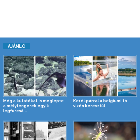
AJÁNLÓ
Még a kutatókat is meglepte
Kerékpárral a belgiumi tó
a mélytengerek egyik
vizén keresztül
legfurcsá...