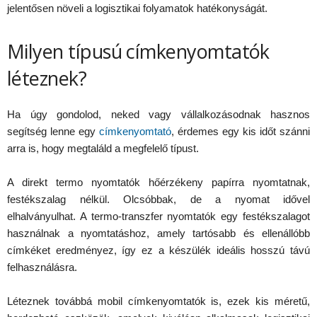
jelentősen növeli a logisztikai folyamatok hatékonyságát.
Milyen típusú címkenyomtatók
léteznek?
Ha úgy gondolod, neked vagy vállalkozásodnak hasznos
segítség lenne egy
címkenyomtató
, érdemes egy kis időt szánni
arra is, hogy megtaláld a megfelelő típust.
A direkt termo nyomtatók hőérzékeny papírra nyomtatnak,
festékszalag nélkül. Olcsóbbak, de a nyomat idővel
elhalványulhat. A termo-transzfer nyomtatók egy festékszalagot
használnak a nyomtatáshoz, amely tartósabb és ellenállóbb
címkéket eredményez, így ez a készülék ideális hosszú távú
felhasználásra.
Léteznek továbbá mobil címkenyomtatók is, ezek kis méretű,