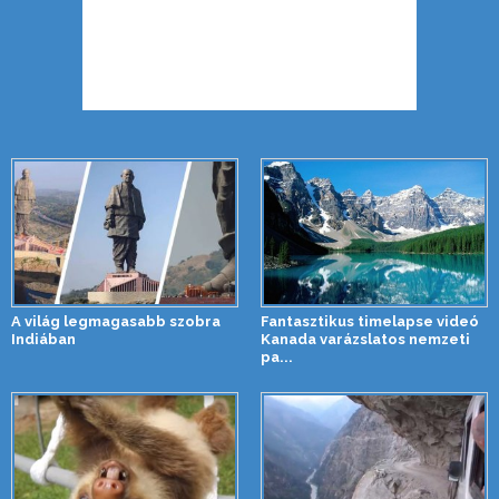
A világ legmagasabb szobra
Fantasztikus timelapse videó
Indiában
Kanada varázslatos nemzeti
pa...