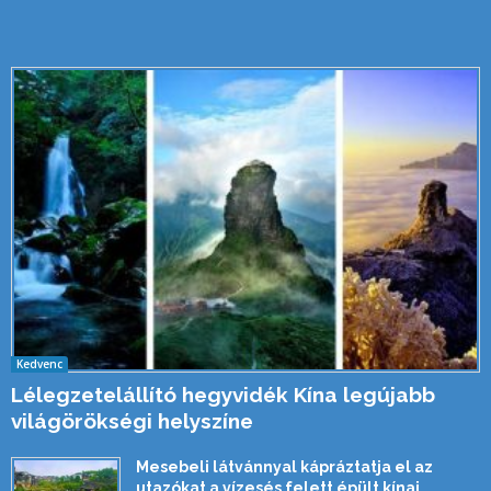
Kedvenc
Lélegzetelállító hegyvidék Kína legújabb
világörökségi helyszíne
Mesebeli látvánnyal kápráztatja el az
utazókat a vízesés felett épült kínai...