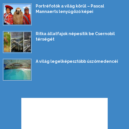
Portréfotók a világ körül – Pascal
Mannaerts lenyűgöző képei
Ritka állatfajok népesítik be Csernobil
térségét
A világ legelképesztőbb úszómedencéi