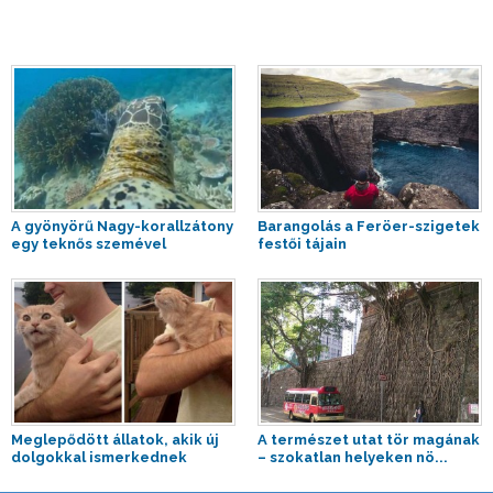
A gyönyörű Nagy-korallzátony
Barangolás a Feröer-szigetek
egy teknős szemével
festői tájain
Meglepődött állatok, akik új
A természet utat tör magának
dolgokkal ismerkednek
– szokatlan helyeken nö...