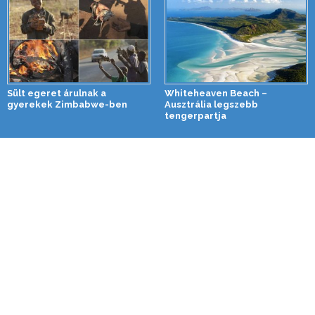
Sült egeret árulnak a
Whiteheaven Beach –
gyerekek Zimbabwe-ben
Ausztrália legszebb
tengerpartja