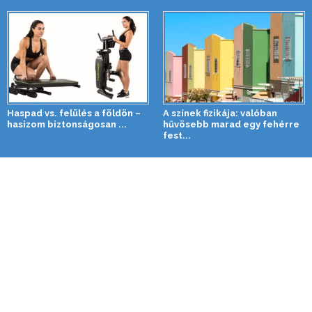
Haspad vs. felülés a földön –
A színek fizikája: valóban
hasizom biztonságosan ...
hűvösebb marad egy fehérre
fest...