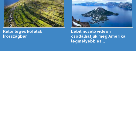
Különleges kőfalak
Lebilincselő videón
Írországban
csodálhatjuk meg Amerika
legmélyebb és...