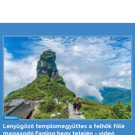
Kedvenc
Lenyűgöző templomegyüttes a felhők fölé
magasodó Fanjing hegy tetején – videó