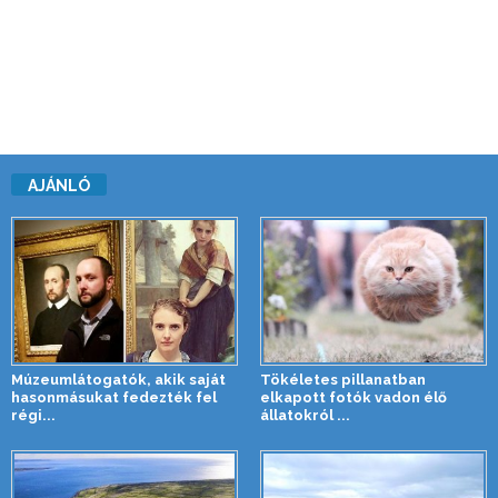
AJÁNLÓ
Múzeumlátogatók, akik saját
Tökéletes pillanatban
hasonmásukat fedezték fel
elkapott fotók vadon élő
régi...
állatokról ...