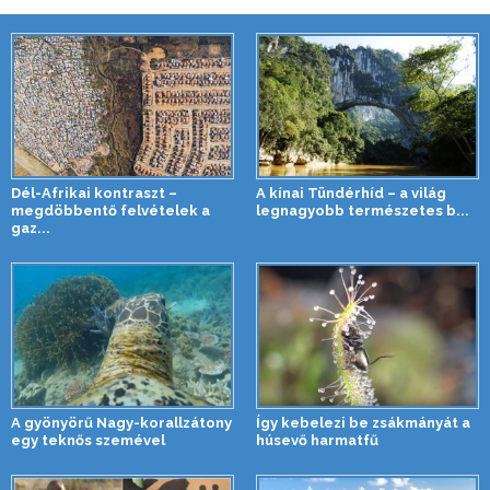
Dél-Afrikai kontraszt –
A kínai Tündérhíd – a világ
megdöbbentő felvételek a
legnagyobb természetes b...
gaz...
A gyönyörű Nagy-korallzátony
Így kebelezi be zsákmányát a
egy teknős szemével
húsevő harmatfű