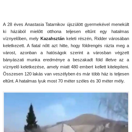
A 28 éves Anastasia Tatarnikov újszülött gyermekével menekült
ki házából mielőtt otthona teljesen eltűnt egy hatalmas
víznyelőben, mely
Kazahsztán
keleti részén, Ridder városában
keletkezett. A fiatal nőtt azt hitte, hogy földrengés rázta meg a
várost, azonban a hatóságok szerint a városban végzett
bányászati munka eredménye a beszakadt föld illetve az a
víznyelő keletkezése, amely miatt 480 embert kellett kitelepíteni.
Összesen 120 lakás van veszélyben és már több ház is teljesen
eltűnt. A hatalmas lyuk most 70 méter széles és 30 méter mély.