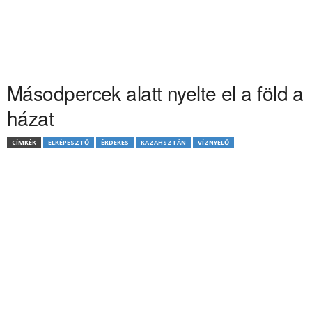
Másodpercek alatt nyelte el a föld a
házat
CÍMKÉK
ELKÉPESZTŐ
ÉRDEKES
KAZAHSZTÁN
VÍZNYELŐ