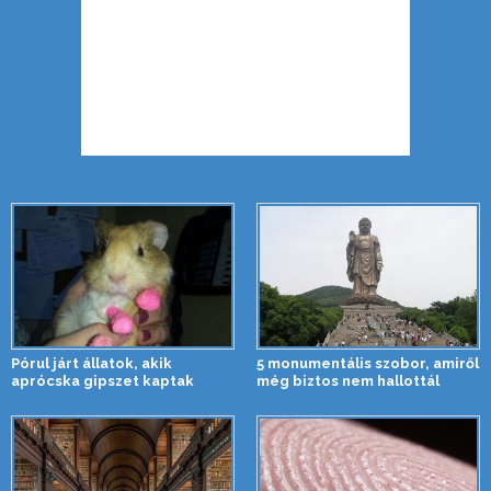
Pórul járt állatok, akik
5 monumentális szobor, amiről
aprócska gipszet kaptak
még biztos nem hallottál