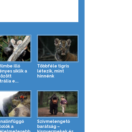
ilmbe illő
Többféle tigris
ényes siklik a
létezik, mint
között
hinnénk
rália e...
nalinfüggő
Szívmelengető
tolók a
barátság –
élelmetesebb
kisgyermekek és