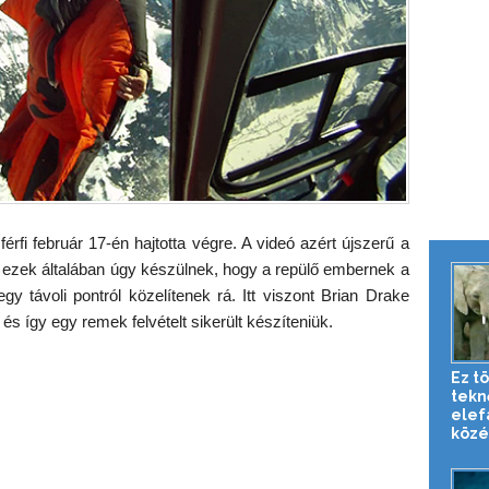
érfi február 17-én hajtotta végre. A videó azért újszerű a
el ezek általában úgy készülnek, hogy a repülő embernek a
gy távoli pontról közelítenek rá. Itt viszont Brian Drake
és így egy remek felvételt sikerült készíteniük.
Ez tö
tekn
elef
közé