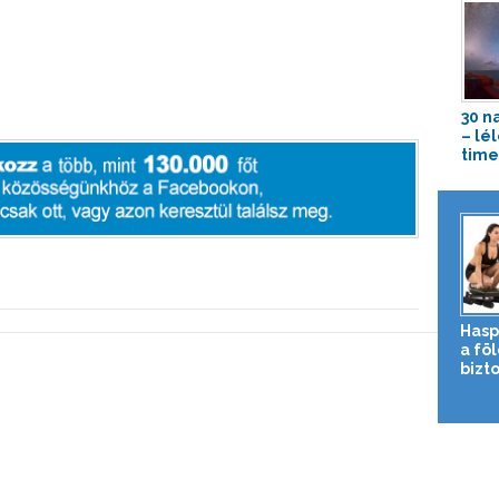
30 n
– lé
time
Hasp
a fö
bizto