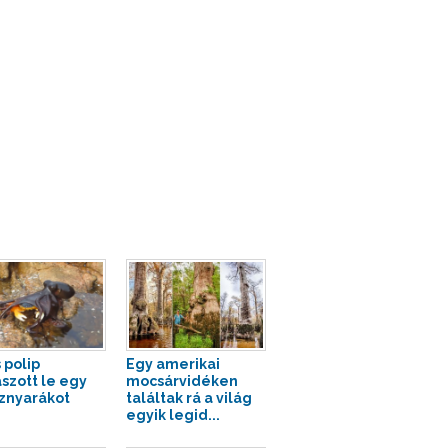
 polip
Egy amerikai
szott le egy
mocsárvidéken
sznyarákot
találtak rá a világ
egyik legid...