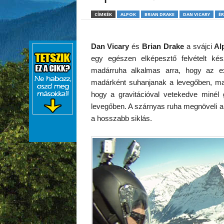
CÍMKÉK
ALPOK
BRIAN DRAKE
DAN VICARY
ÉR
Dan Vicary
és
Brian Drake
a svájci
Al
egy egészen elképesztő felvételt kés
madárruha alkalmas arra, hogy az ex
madárként suhanjanak a levegőben, majd 
hogy a gravitációval vetekedve minél 
levegőben. A szárnyas ruha megnöveli a te
a hosszabb siklás.