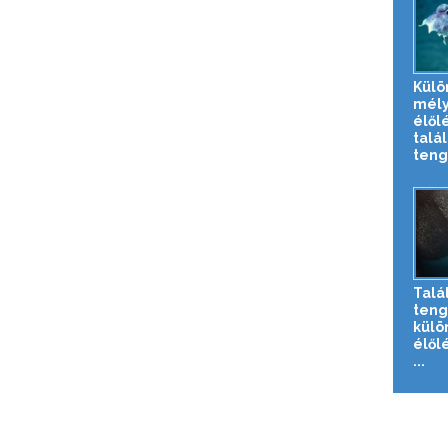
Külö
mély
élől
talál
tenge
Talá
teng
külö
élől
...