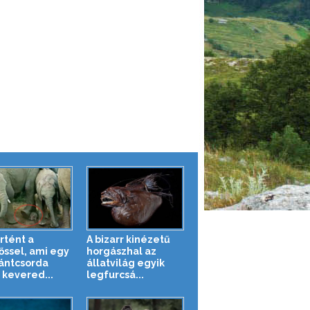
rtént a
A bizarr kinézetű
őssel, ami egy
horgászhal az
ántcsorda
állatvilág egyik
 kevered...
legfurcsá...