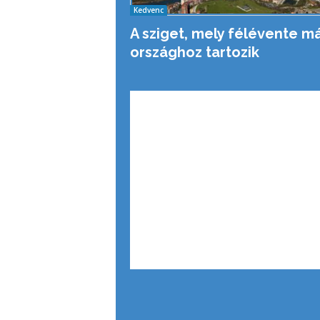
Kedvenc
A sziget, mely félévente m
országhoz tartozik