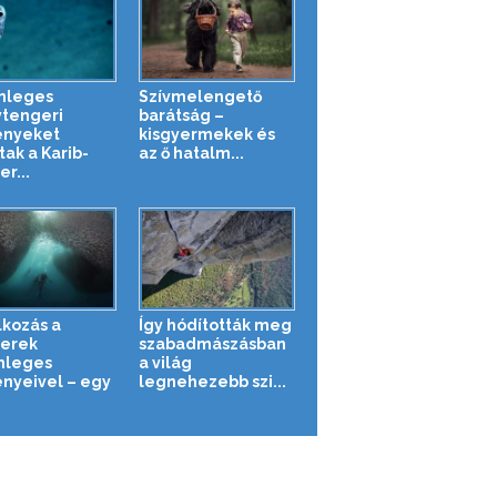
nleges
Szívmelengető
tengeri
barátság –
ényeket
kisgyermekek és
tak a Karib-
az ő hatalm...
r...
lkozás a
Így hódították meg
erek
szabadmászásban
nleges
a világ
ényeivel – egy
legnehezebb szi...