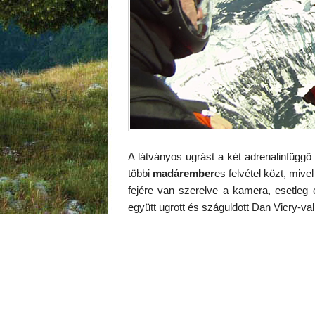
A látványos ugrást a két adrenalinfüggő f
többi
madárember
es felvétel közt, miv
fejére van szerelve a kamera, esetleg e
együtt ugrott és száguldott Dan Vicry-val 