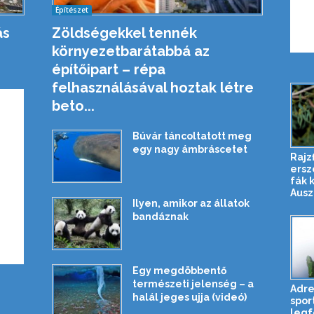
Építészet
ás
Zöldségekkel tennék
környezetbarátabbá az
építőipart – répa
felhasználásával hoztak létre
beto...
Búvár táncoltatott meg
egy nagy ámbráscetet
Rajzf
ersz
fák 
Auszt
Ilyen, amikor az állatok
bandáznak
Egy megdöbbentő
természeti jelenség – a
Adre
halál jeges ujja (videó)
spor
legf