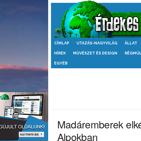
Érdekes
CÍMLAP
UTAZÁS-NAGYVILÁG
ÁLLAT
Világ
HÍREK
MŰVÉSZET ÉS DESIGN
RÉGMÚ
EGYÉB
Madáremberek elké
Alpokban