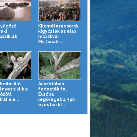
nyűgöző
Kilométeres sorok
aki
kígyóztak az első
sziklák
moszkvai
McDonald̵...
ilmbe illő
Ausztriában
nyes siklik a
fedezték fel
között
Európa
rália e...
legöregebb, 546
éves bükkf...