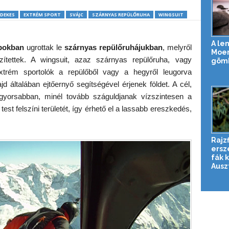
DEKES
EXTRÉM SPORT
SVÁJC
SZÁRNYAS REPÜLŐRUHA
WINGSUIT
A le
pokban
ugrottak le
szárnyas repülőruhájukban
, melyről
Moer
zítettek. A wingsuit, azaz szárnyas repülőruha, vagy
gömb
trém sportolók a repülőből vagy a hegyről leugorva
általában ejtőernyő segítségével érjenek földet. A cél,
gyorsabban, minél tovább száguldjanak vízszintesen a
st felszíni területét, így érhető el a lassabb ereszkedés,
Rajzf
erszé
fák 
Auszt