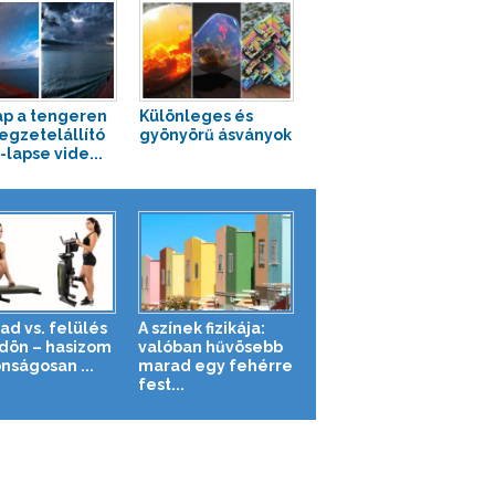
ap a tengeren
Különleges és
legzetelállító
gyönyörű ásványok
-lapse vide...
ad vs. felülés
A színek fizikája:
ldön – hasizom
valóban hűvösebb
nságosan ...
marad egy fehérre
fest...