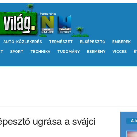
AUTÓ-KÖZLEKEDÉS
TERMÉSZET
ELKÉPESZTŐ
EMBEREK
LT
SPORT
TECHNIKA
TUDOMÁNY
ESEMÉNY
VICCES
É
pesztő ugrása a svájci
AJ