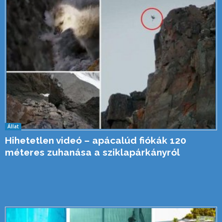
Állat
Hihetetlen videó – apácalúd fiókák 120
méteres zuhanása a sziklapárkányról