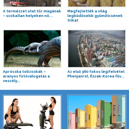
A természet utat tör magának
Megfejtették a világ
– szokatlan helyeken nö...
legbüdösebb gyümölcsének
titkát
Aprócska tobzoskák –
Az első 360 fokos légifelvétel
aranyos fotóválogatás a
Phenjanról, Észak-Korea főv...
veszély...