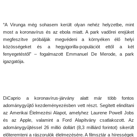
“A Virunga még sohasem került olyan nehéz helyzetbe, mint
most a koronavírus és az ebola miatt. A park vadőrei erejüket
megfeszítve próbálják megvédeni a környéken élő helyi
közösségeket és a hegyigorilla-populációt ettől a két
fenyegetéstől” – fogalmazott Emmanuel De Merode, a park
igazgatója.
DiCaprio a koronavírus-járvány alatt már több fontos
adománygyűjtő kezdeményezésben vett részt. Segített elindítani
az Amerikai Élelmezési Alapot, amelyhez Laurene Powell Jobs
és az Apple, valamint a Ford Alapítvány csatlakozott. Az
adománygyűjtéssel 26 millió dollárt (8,3 milliárd forintot) sikerült
előteremteni a rászorulók élelmezésére. A filmsztár a hírességek