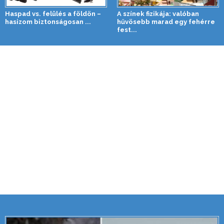
Haspad vs. felülés a földön –
A színek fizikája: valóban
hasizom biztonságosan ...
hűvösebb marad egy fehérre
fest...