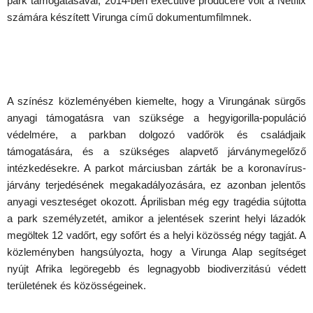
park támogatásával, 2014-ben executive producere volt a Netflix
számára készített Virunga című dokumentumfilmnek.
A színész közleményében kiemelte, hogy a Virungának sürgős
anyagi támogatásra van szüksége a hegyigorilla-populáció
védelmére, a parkban dolgozó vadőrök és családjaik
támogatására, és a szükséges alapvető járványmegelőző
intézkedésekre. A parkot márciusban zárták be a koronavírus-
járvány terjedésének megakadályozására, ez azonban jelentős
anyagi veszteséget okozott. Áprilisban még egy tragédia sújtotta
a park személyzetét, amikor a jelentések szerint helyi lázadók
megöltek 12 vadőrt, egy sofőrt és a helyi közösség négy tagját. A
közleményben hangsúlyozta, hogy a Virunga Alap segítséget
nyújt Afrika legöregebb és legnagyobb biodiverzitású védett
területének és közösségeinek.