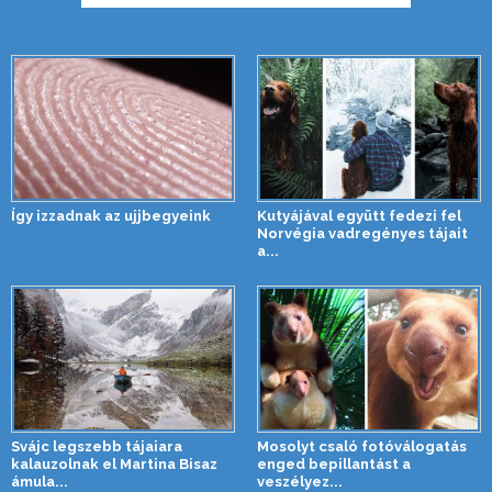
Így izzadnak az ujjbegyeink
Kutyájával együtt fedezi fel
Norvégia vadregényes tájait
a...
Svájc legszebb tájaiara
Mosolyt csaló fotóválogatás
kalauzolnak el Martina Bisaz
enged bepillantást a
ámula...
veszélyez...