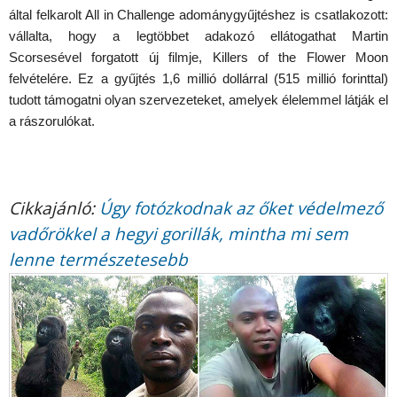
által felkarolt All in Challenge adománygyűjtéshez is csatlakozott:
vállalta, hogy a legtöbbet adakozó ellátogathat Martin
Scorsesével forgatott új filmje, Killers of the Flower Moon
felvételére. Ez a gyűjtés 1,6 millió dollárral (515 millió forinttal)
tudott támogatni olyan szervezeteket, amelyek élelemmel látják el
a rászorulókat.
Cikkajánló:
Úgy fotózkodnak az őket védelmező
vadőrökkel a hegyi gorillák, mintha mi sem
lenne természetesebb