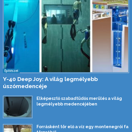
Építészet
Y-40 Deep Joy: A világ legmélyebb
úszómedencéje
Elképesztő szabadtüdős merülés a világ
legmélyebb medencéjében
Forrásként tör elő a víz egy montenegrói fa