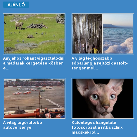
AJÁNLÓ
Anyjához rohant vigasztalódni
A világ leghosszabb
a madarak kergetése közben
sóbarlangja rejtőzik a Holt-
e...
tenger mel...
A világ legőrültebb
Különleges hangulatú
autóversenye
fotósorozat a ritka szfinx
macskákról...