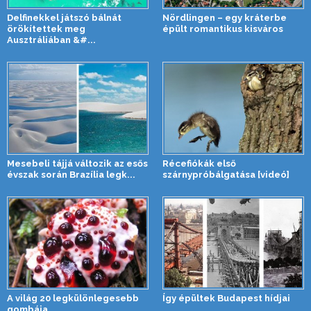
Delfinekkel játszó bálnát
Nördlingen – egy kráterbe
örökítettek meg
épült romantikus kisváros
Ausztráliában &#...
Mesebeli tájjá változik az esős
Récefiókák első
évszak során Brazília legk...
szárnypróbálgatása [videó]
A világ 20 legkülönlegesebb
Így épültek Budapest hídjai
gombája