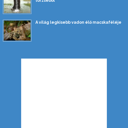
törzséből
A világ legkisebb vadon élő macskaféléje