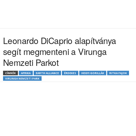
Leonardo DiCaprio alapítványa
segít megmenteni a Virunga
Nemzeti Parkot
CÍMKÉK
AFRIKA
EARTH ALLIANCE
ÉRDEKES
HEGYI GORILLÁK
RITKA FAJOK
VIRUNGA NEMZETI PARK