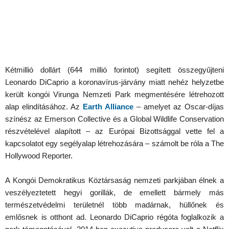
Kétmillió dollárt (644 millió forintot) segített összegyűjteni
Leonardo DiCaprio a koronavírus-járvány miatt nehéz helyzetbe
került kongói Virunga Nemzeti Park megmentésére létrehozott
alap elindításához. Az
Earth Alliance
– amelyet az Oscar-díjas
színész az Emerson Collective és a Global Wildlife Conservation
részvételével alapított – az Európai Bizottsággal vette fel a
kapcsolatot egy segélyalap létrehozására – számolt be róla a The
Hollywood Reporter.
A Kongói Demokratikus Köztársaság nemzeti parkjában élnek a
veszélyeztetett hegyi gorillák, de emellett bármely más
természetvédelmi területnél több madárnak, hüllőnek és
emlősnek is otthont ad. Leonardo DiCaprio régóta foglalkozik a