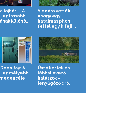
a lajhár! – A
Videóra vették,
g leglassabb
ahogy egy
ának különö...
hatalmas piton
felfal egy kifejl...
 Deep Joy: A
Úszó kertek és
g legmélyebb
lábbal evező
ómedencéje
halászok –
lenyűgöző dró...