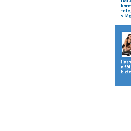
Dél-
korm
tete
vilá
Hasp
a fö
bizto