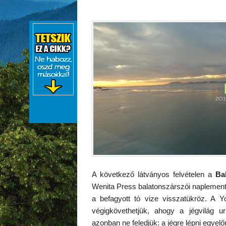
A következő látványos felvételen a
Ba
Wenita Press balatonszárszói naplementé
a befagyott tó vize visszatükröz. A Yo
végigkövethetjük, ahogy a jégvilág u
azonban ne feledjük: a jégre lépni egyelőr