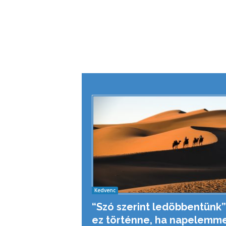
Kedvenc
“Szó szerint ledöbbentünk”
ez történne, ha napelemme