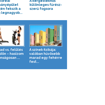
koreai
A kérgesteknős
ányépület
különleges fűrész-
jén fekszik a
szerű fogsora
g legnagyob...
ad vs. felülés
A színek fizikája:
ldön – hasizom
valóban hűvösebb
nságosan ...
marad egy fehérre
fest...