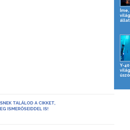
Íme, 
vilá
állat
Y-40
vilá
úsz
SNEK TALÁLOD A CIKKET,
EG ISMERŐSEIDDEL IS!