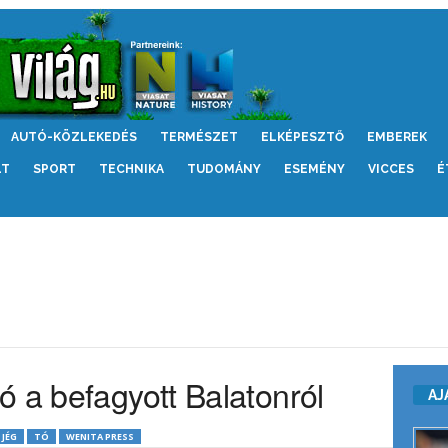
AUTÓ-KÖZLEKEDÉS
TERMÉSZET
ELKÉPESZTŐ
EMBEREK
LT
SPORT
TECHNIKA
TUDOMÁNY
ESEMÉNY
VICCES
É
ó a befagyott Balatonról
AJ
JÉG
TÓ
WENITA PRESS