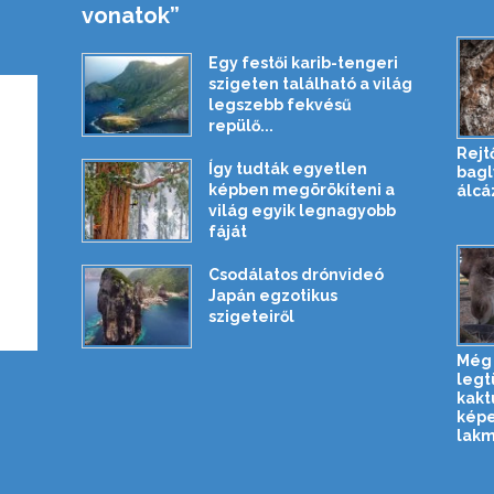
vonatok”
Egy festői karib-tengeri
szigeten található a világ
legszebb fekvésű
repülő...
Rejt
Így tudták egyetlen
bagl
képben megörökíteni a
álcá
világ egyik legnagyobb
fáját
Csodálatos drónvideó
Japán egzotikus
szigeteiről
Még
legt
kakt
kép
lakmá