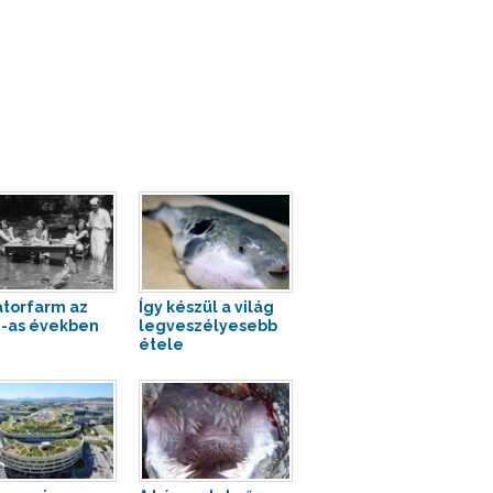
átorfarm az
Így készül a világ
-as években
legveszélyesebb
étele