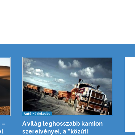
Autó-Közlekedés
 –
A világ leghosszabb kamion
l
szerelvényei, a “közúti