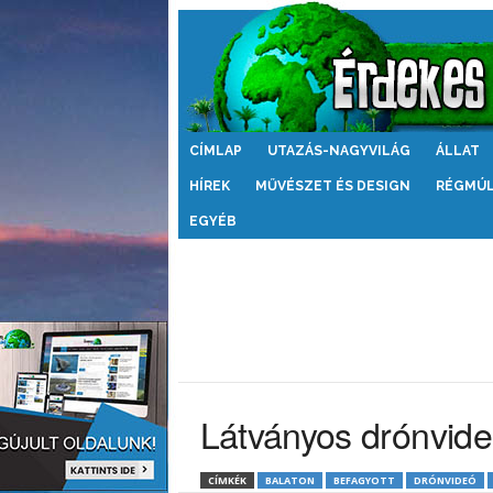
Érdekes
CÍMLAP
UTAZÁS-NAGYVILÁG
ÁLLAT
Világ
HÍREK
MŰVÉSZET ÉS DESIGN
RÉGMÚ
EGYÉB
Látványos drónvide
CÍMKÉK
BALATON
BEFAGYOTT
DRÓNVIDEÓ