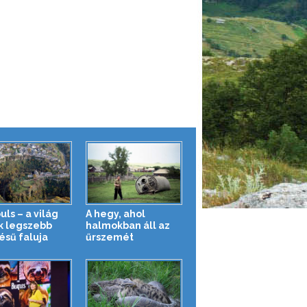
ls – a világ
A hegy, ahol
k legszebb
halmokban áll az
ésű faluja
űrszemét