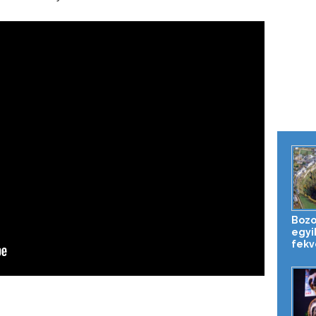
Bozou
egyi
fekv