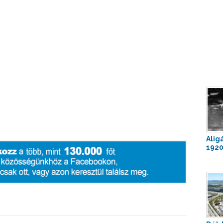
Alig
1920