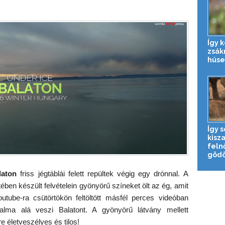
Így 
zsák
húse
Így 
kisz
feln
gödö
laton
friss jégtáblái felett repültek végig egy drónnal. A
ben készült felvételein gyönyörű színeket ölt az ég, amit
utube-ra csütörtökön feltöltött másfél perces videóban
ralma alá veszi Balatont. A gyönyörű látvány mellett
e életveszélyes és tilos!