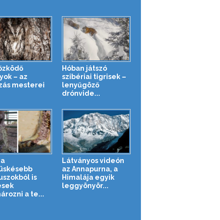
őzködő
Hóban játszó
yok – az
szibériai tigrisek –
zás mesterei
lenyűgöző
drónvide...
 a
Látványos videón
üskésebb
az Annapurna, a
uszokból is
Himalája egyik
esek
leggyönyör...
rozni a te...