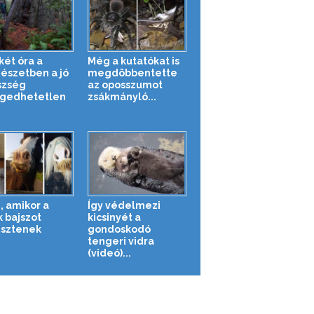
két óra a
Még a kutatókat is
észetben a jó
megdöbbentette
szség
az oposszumot
gedhetetlen
zsákmányló...
, amikor a
Így védelmezi
k bajszot
kicsinyét a
sztenek
gondoskodó
tengeri vidra
(videó)...