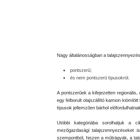
Nagy általánosságban a talajszennyezést 
pontszerű;
és nem pontszerű típusokról.
A pontszerűek a kifejezetten regionális,
egy felborult olajszállító kamion kiömlöt
típusok jellemzően bárhol előfordulhatna
Utóbbi kategóriába sorolhatjuk a 
mezőgazdasági talajszennyezéseket is
szempontból, hiszen a műtrágyák, a tala