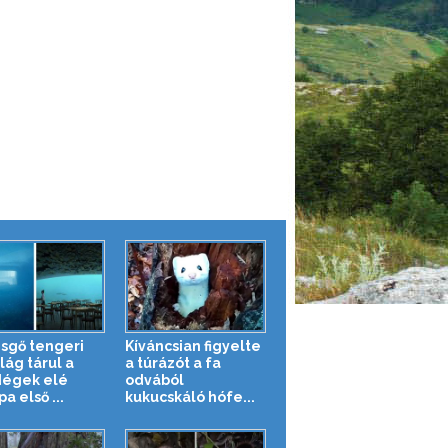
sgő tengeri
Kíváncsian figyelte
lág tárul a
a túrázót a fa
égek elé
odvából
a első ...
kukucskáló hófe...