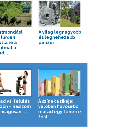
ntmondást
A világ legnagyobb
tűrően
és legnehezebb
otta le a
pénzei
almat a
d...
ad vs. felülés
A színek fizikája:
ldön – hasizom
valóban hűvösebb
nságosan ...
marad egy fehérre
fest...