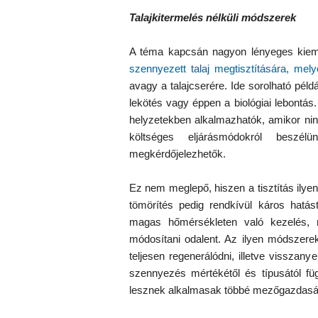
Talajkitermelés nélküli módszerek
A téma kapcsán nagyon lényeges kiem
szennyezett talaj megtisztítására, me
avagy a talajcserére. Ide sorolható péld
lekötés vagy éppen a biológiai lebontá
helyzetekben alkalmazhatók, amikor ninc
költséges eljárásmódokról beszél
megkérdőjelezhetők.
Ez nem meglepő, hiszen a tisztítás ilye
tömörítés pedig rendkívül káros hatást 
magas hőmérsékleten való kezelés, m
módosítani odalent. Az ilyen módszere
teljesen regenerálódni, illetve visszan
szennyezés mértékétől és típusától fü
lesznek alkalmasak többé mezőgazdaság