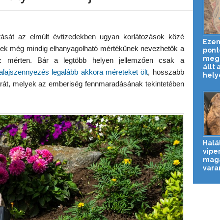
ását az elmúlt évtizedekben ugyan korlátozások közé
Ezen
ések még mindig elhanyagolható mértékűnek nevezhetők a
pont
megn
z mérten. Bár a legtöbb helyen jellemzően csak a
állt 
talajszennyezés legalább akkora méreteket ölt
, hosszabb
helyé
kárát, melyek az emberiség fennmaradásának tekintetében
Halá
vipe
magá
vara