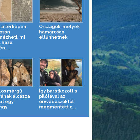
 a térképen
Országok, melyek
osan
hamarosan
ézheti, mi
eltűnhetnek
a háza
n...
los mérgű
Így barátkozott a
rának álcázza
pilótával az
t egy
orvvadászoktól
ngy
megmentett c...