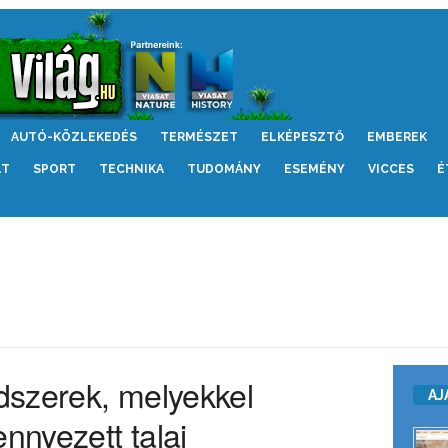
AUTÓ-KÖZLEKEDÉS
TERMÉSZET
ELKÉPESZTŐ
EMBEREK
LT
SPORT
TECHNIKA
TUDOMÁNY
ESEMÉNY
VICCES
É
dszerek, melyekkel
AJ
ennyezett talaj