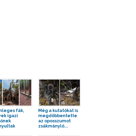
nleges fák,
Még a kutatókat is
ek igazi
megdöbbentette
lőnek
az oposszumot
nyultak
zsákmányló...