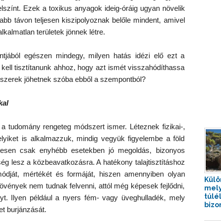
elszínt. Ezek a toxikus anyagok ideig-óráig ugyan növelik
bb távon teljesen kiszipolyoznak belőle mindent, amivel
kalmatlan területek jönnek létre.
tjából egészen mindegy, milyen hatás idézi elő ezt a
g kell tisztítanunk ahhoz, hogy azt ismét visszahódíthassa
zerek jöhetnek szóba ebből a szempontból?
kal
a a tudomány rengeteg módszert ismer. Léteznek fizikai-,
elyiket is alkalmazzuk, mindig vegyük figyelembe a föld
zetesen csak enyhébb esetekben jó megoldás, bizonyos
g lesz a közbeavatkozásra. A hatékony talajtisztításhoz
ódját, mértékét és formáját, hiszen amennyiben olyan
Külö
növények nem tudnak felvenni, attól még képesek fejlődni,
mely
túlé
yt. Ilyen például a nyers fém- vagy üveghulladék, mely
bizo
t burjánzását.