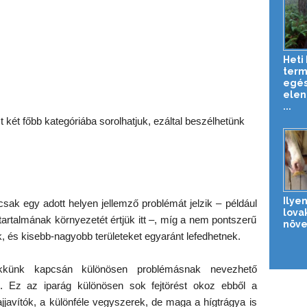
Heti 
term
egé
elen
...
két főbb kategóriába sorolhatjuk, ezáltal beszélhetünk
Ilyen
 csak egy adott helyen jellemző problémát jelzik – például
lova
t tartalmának környezetét értjük itt –, míg a nem pontszerű
növe
k, és kisebb-nagyobb területeket egyaránt lefedhetnek.
cikkünk kapcsán különösen problémásnak nevezhető
. Ez az iparág különösen sok fejtörést okoz ebből a
jjavítók, a különféle vegyszerek, de maga a hígtrágya is