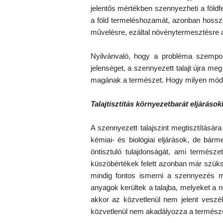
jelentős mértékben szennyezheti a földf
a föld termeléshozamát, azonban hossza
művelésre, ezáltal növénytermesztésre al
Nyilvánvaló, hogy a probléma szempon
jelenséget, a szennyezett talajt újra me
magának a természet. Hogy milyen móds
Talajtisztítás környezetbarát eljárások
A szennyezett talajszint megtisztításár
kémiai- és biológiai eljárások, de bárm
öntisztuló tulajdonságát, ami termés
küszöbértékek felett azonban már szüksé
mindig fontos ismerni a szennyezés m
anyagok kerültek a talajba, melyeket a 
akkor az közvetlenül nem jelent veszél
közvetlenül nem akadályozza a természe