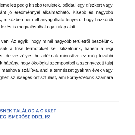
mellett pedig kisebb területek, például egy díszkert vagy
ránt jó eredménnyel alkalmazható. Kisebb és nagyobb
és, miközben nem elhanyagolható tényező, hogy házkörüli
dezés is megvalósulhat egy kalap alatt.
 van. Az egyik, hogy minél nagyobb területről beszélünk,
ak a friss termőföldet kell kifizetnünk, hanem a régi
át is, de veszélyes hulladéknak minősítve ez még további
 hátrány, hogy ökológiai szempontból a szennyezett talaj
k máshová szállítva, ahol a természet gyakran évek vagy
séghez szükséges öntisztulást, ami környezetünk számára
SNEK TALÁLOD A CIKKET,
EG ISMERŐSEIDDEL IS!