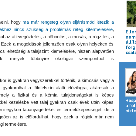
elni, hogy
ma már rengeteg olyan eljárásmód létezik a
lyekhez nincs szükség a problémás réteg kitermelésére
,
Elle
ául az átlevegőztetés, a hőbontás, a mosás, a rögzítés, a
nem 
állít
s. Ezek a megoldások jellemzően csak olyan helyeken és
forg
s lehetőség a talajszint kiemelésére, hiszen alapvetően
csalá
ünk, melyek többnyire ökológiai szempontból is
nkor is gyakran vegyszerekkel történik, a kimosás vagy a
gyakorolhat a földfelszín alatti élővilágra, akárcsak a
ely a fizikai és a kémiai tulajdonságokat is képes
Hasp
kkel kezelésbe vett talaj gyakran csak évek után képes
a fö
yerni egykori tápanyagértékét és termelőképességét, de a
bizto
ggően az is előfordulhat, hogy ezek a régiók már nem
i termelésre.