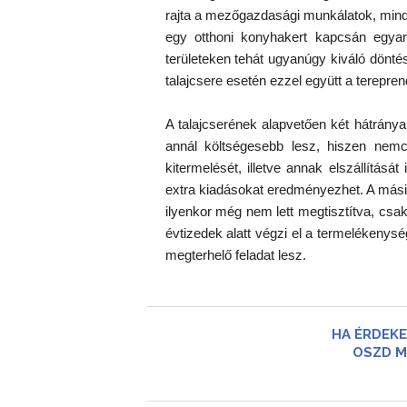
rajta a mezőgazdasági munkálatok, minde
egy otthoni konyhakert kapcsán egya
területeken tehát ugyanúgy kiváló dönt
talajcsere esetén ezzel együtt a terepren
A talajcserének alapvetően két hátránya
annál költségesebb lesz, hiszen nemcs
kitermelését, illetve annak elszállítás
extra kiadásokat eredményezhet. A másik
ilyenkor még nem lett megtisztítva, csa
évtizedek alatt végzi el a termelékeny
megterhelő feladat lesz.
HA ÉRDEKE
OSZD M