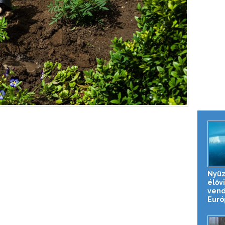
Nyüz
élővi
vend
Európ