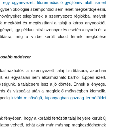
 egy úgynevezett fitoremediáció gyűjtőnév alatt ismert
gyben ökológiai szempontból sem lehet megkérdőjelezni.
 növényeket telepítenek a szennyezett régiókba, melyek
megkötni és megtisztítani a talajt a káros anyagoktól.
gényel, így például nitrátszennyezés esetén a nyárfa és a
tításra, míg a vízbe került oldott fémek megkötése
ásosabb módszer
kalmazhatók a szennyezett talaj tisztítására, azonban
t, és egyáltalán nem alkalmazható bárhol. Éppen ezért,
égünk, a talajcsere lesz a jó döntés. Ennek a lényege,
árás és vizsgálat után a megfelelő mélységben kiemelik,
 pedig
kiváló minőségű, tápanyagban gazdag termőföldet
fényében, hogy a korábbi fertőzött talaj helyére került új
álatba vehető, tehát akár már másnap megkezdődhetnek