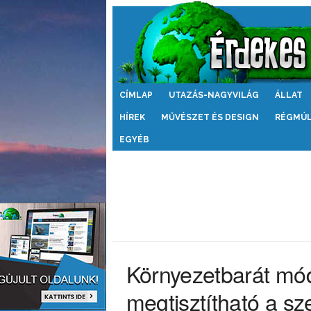
Érdekes
CÍMLAP
UTAZÁS-NAGYVILÁG
ÁLLAT
Világ
HÍREK
MŰVÉSZET ÉS DESIGN
RÉGMÚ
EGYÉB
Környezetbarát mó
megtisztítható a sz