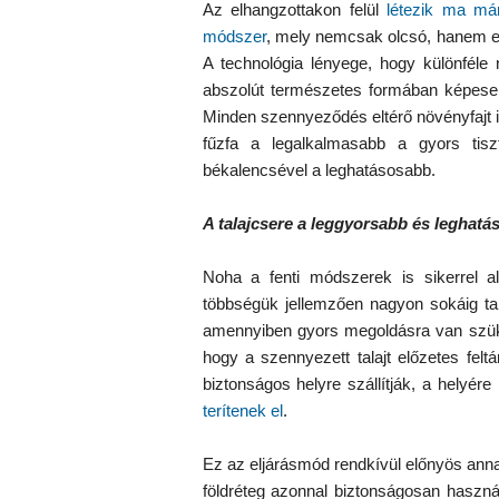
Az elhangzottakon felül
létezik ma már
módszer
, mely nemcsak olcsó, hanem e
A technológia lényege, hogy különféle
abszolút természetes formában képesek 
Minden szennyeződés eltérő növényfajt i
fűzfa a legalkalmasabb a gyors tisz
békalencsével a leghatásosabb.
A talajcsere a leggyorsabb és leghat
Noha a fenti módszerek is sikerrel al
többségük jellemzően nagyon sokáig tar
amennyiben gyors megoldásra van szüks
hogy a szennyezett talajt előzetes felt
biztonságos helyre szállítják, a helyére
terítenek el
.
Ez az eljárásmód rendkívül előnyös annak 
földréteg azonnal biztonságosan haszn