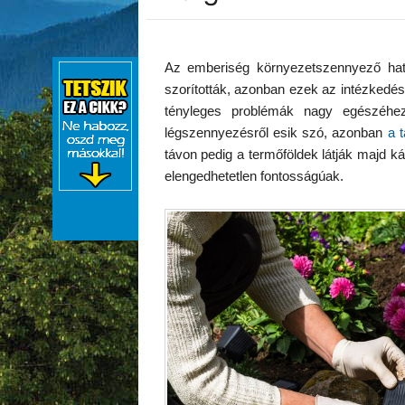
Az emberiség környezetszennyező hat
szorították, azonban ezek az intézked
tényleges problémák nagy egészéhe
légszennyezésről esik szó, azonban
a 
távon pedig a termőföldek látják majd 
elengedhetetlen fontosságúak.