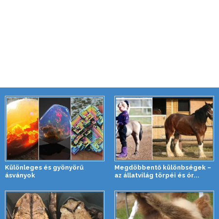
Különleges és gyönyörű
Megdöbbentő különbségek –
ásványok
az állatvilág törpéi és ór...