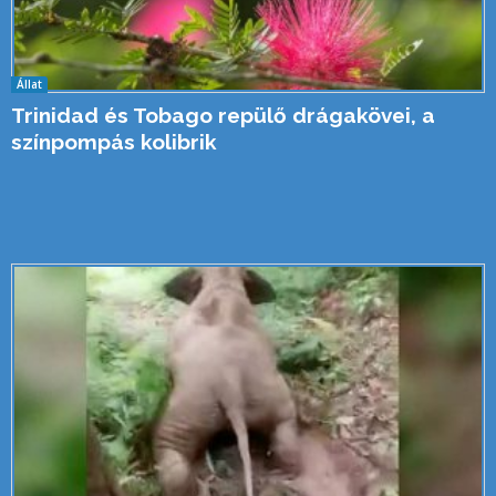
Állat
Trinidad és Tobago repülő drágakövei, a
színpompás kolibrik