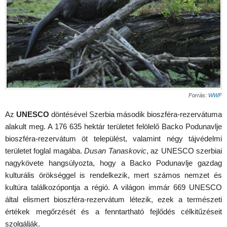
Forrás:
WWF
Az
UNESCO
döntésével Szerbia második bioszféra-rezervátuma
alakult meg. A 176 635 hektár területet felölelő Backo Podunavlje
bioszféra-rezervátum öt települést, valamint négy tájvédelmi
területet foglal magába.
Dusan Tanaskovic
, az UNESCO szerbiai
nagykövete hangsúlyozta, hogy a Backo Podunavlje gazdag
kulturális örökséggel is rendelkezik, mert számos nemzet és
kultúra találkozópontja a régió. A világon immár 669 UNESCO
által elismert bioszféra-rezervátum létezik, ezek a természeti
értékek megőrzését és a fenntartható fejlődés célkitűzéseit
szolgálják.