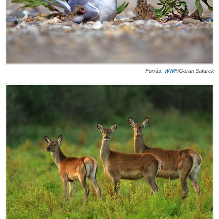
Forrás:
WWF
/Goran Safarek