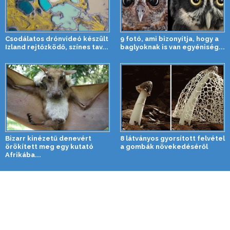
Csodálatos drónvideó készült
9 fotó, ami bizonyítja, hogy a
Izland rejtőzködő, színes tav...
baglyoknak is van egyéniség...
Bizarr kinézetű denevért
8 látványos gyorsított felvétel
örökített meg egy kutató
a gombák növekedéséről
Afrikába...