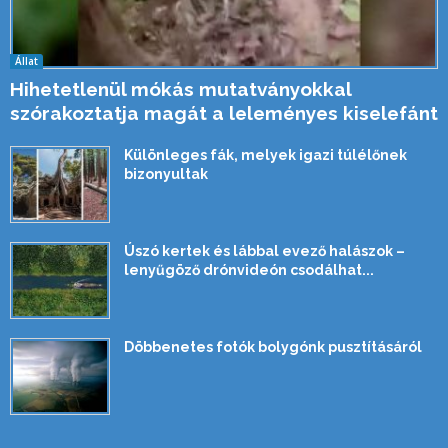
Állat
Hihetetlenül mókás mutatványokkal
szórakoztatja magát a leleményes kiselefánt
Különleges fák, melyek igazi túlélőnek
bizonyultak
Úszó kertek és lábbal evező halászok –
lenyűgöző drónvideón csodálhat...
Döbbenetes fotók bolygónk pusztításáról