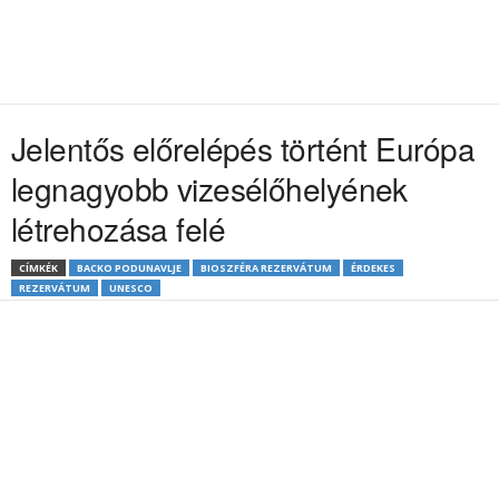
Jelentős előrelépés történt Európa
legnagyobb vizesélőhelyének
létrehozása felé
CÍMKÉK
BACKO PODUNAVLJE
BIOSZFÉRA REZERVÁTUM
ÉRDEKES
REZERVÁTUM
UNESCO