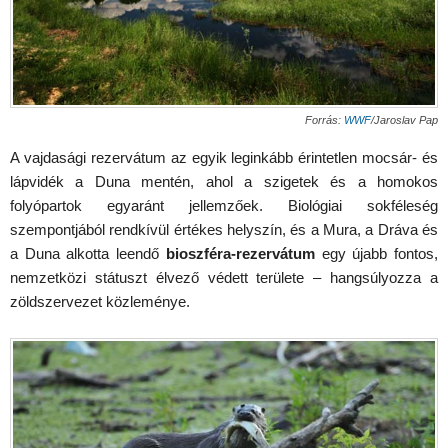
Forrás:
WWF
/Jaroslav Pap
A vajdasági rezervátum az egyik leginkább érintetlen mocsár- és
lápvidék a Duna mentén, ahol a szigetek és a homokos
folyópartok egyaránt jellemzőek. Biológiai sokféleség
szempontjából rendkívül értékes helyszín, és a Mura, a Dráva és
a Duna alkotta leendő
bioszféra-rezervátum
egy újabb fontos,
nemzetközi státuszt élvező védett területe – hangsúlyozza a
zöldszervezet közleménye.