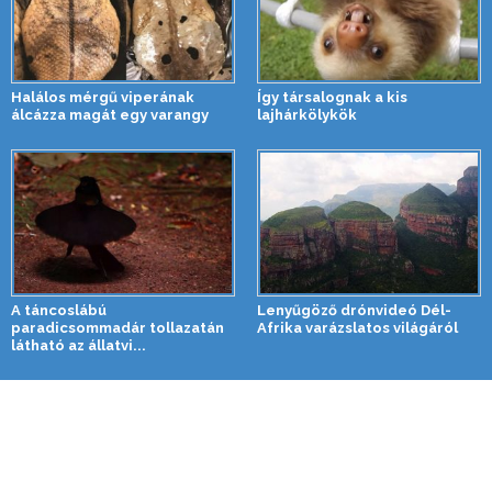
Halálos mérgű viperának
Így társalognak a kis
álcázza magát egy varangy
lajhárkölykök
A táncoslábú
Lenyűgöző drónvideó Dél-
paradicsommadár tollazatán
Afrika varázslatos világáról
látható az állatvi...