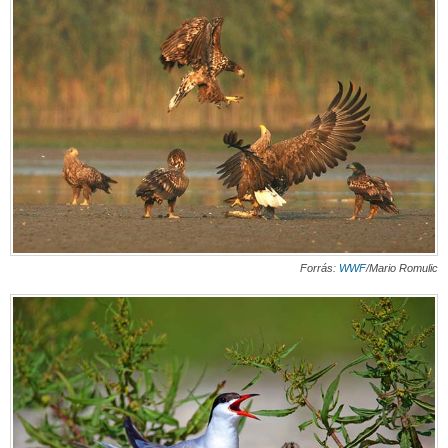
Forrás:
WWF
/Mario Romulic