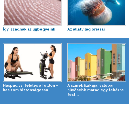
Így izzadnak az ujjbegyeink
Az állatvilág óriásai
Haspad vs. felülés a földön –
A színek fizikája: valóban
hasizom biztonságosan ...
hűvösebb marad egy fehérre
fest...