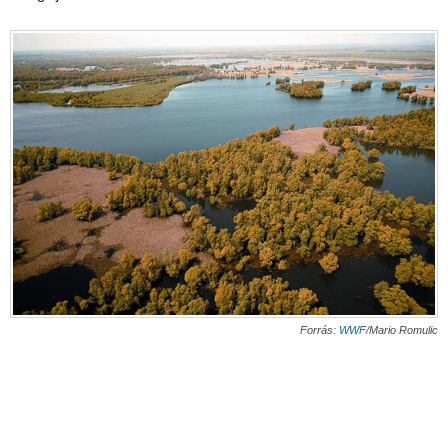
Forrás:
WWF
/Mario Romulic