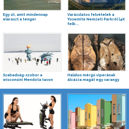
Egy út, amit mindennap
Varázslatos felvételek a
eláraszt a tenger
Yosemite Nemzeti Parkról [4K
felb...
Szabadság-szobor a
Halálos mérgű viperának
wisconsini Mendota tavon
álcázza magát egy varangy