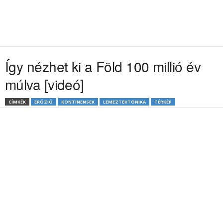
Így nézhet ki a Föld 100 millió év
múlva [videó]
CÍMKÉK
ERÓZIÓ
KONTINENSEK
LEMEZTEKTONIKA
TÉRKÉP