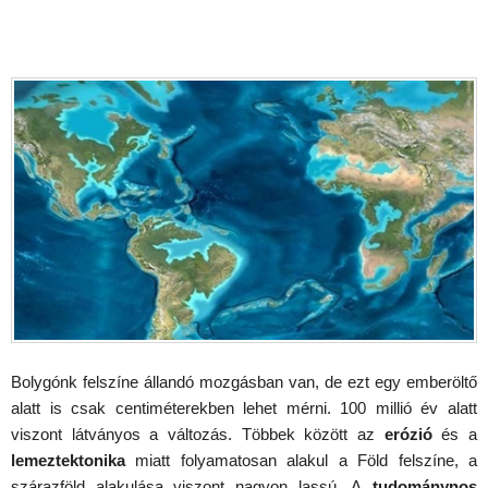
Bolygónk felszíne állandó mozgásban van, de ezt egy emberöltő
alatt is csak centiméterekben lehet mérni. 100 millió év alatt
viszont látványos a változás. Többek között az
erózió
és a
lemeztektonika
miatt folyamatosan alakul a Föld felszíne, a
szárazföld alakulása viszont nagyon lassú. A
tudománynos