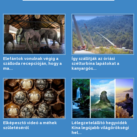
Elefántok vonulnak végig a
Így szállítják az óriási
szálloda recepcióján, hogy a
szélturbina lapátokat a
ma...
kanyargós...
Elképesztő videó a méhek
Lélegzetelállító hegyvidék
születéséről
Kína legújabb világörökségi
hel...