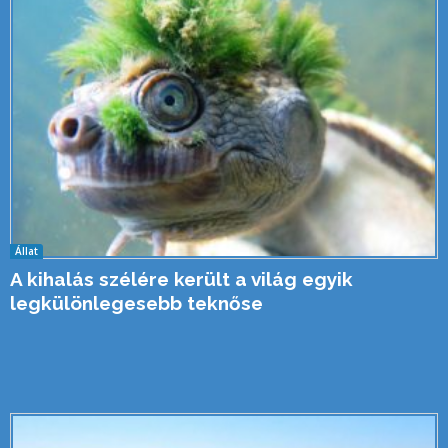
Állat
A kihalás szélére került a világ egyik
legkülönlegesebb teknőse