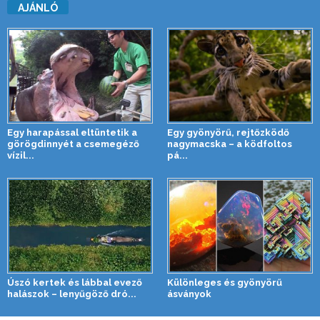
AJÁNLÓ
Egy harapással eltüntetik a
Egy gyönyörű, rejtőzködő
görögdinnyét a csemegéző
nagymacska – a ködfoltos
vízil...
pá...
Úszó kertek és lábbal evező
Különleges és gyönyörű
halászok – lenyűgöző dró...
ásványok