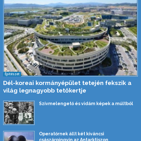
Építészet
Dél-koreai kormányépület tetején fekszik a
világ legnagyobb tetőkertje
Szívmelengető és vidám képek a múltból
Operatőrnek állt két kíváncsi
császárpingvin az Antarktiszon