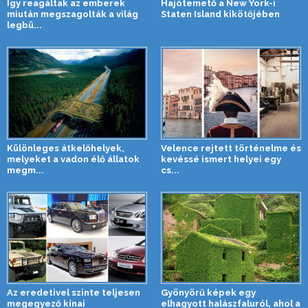
Így reagáltak az emberek
Hajótemető a New York-i
miután megszagolták a világ
Staten Island kikötőjében
legbü...
Különleges átkelőhelyek,
Velence rejtett történelme és
melyeket a vadon élő állatok
kevéssé ismert helyei egy
megm...
cs...
Az eredetivel szinte teljesen
Gyönyörű képek egy
megegyező kínai
elhagyott halászfaluról, ahol a