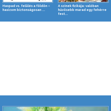
Haspad vs. felülés a földön –
A színek fizikája: valóban
hasizom biztonságosan ...
hűvösebb marad egy fehérre
fest...