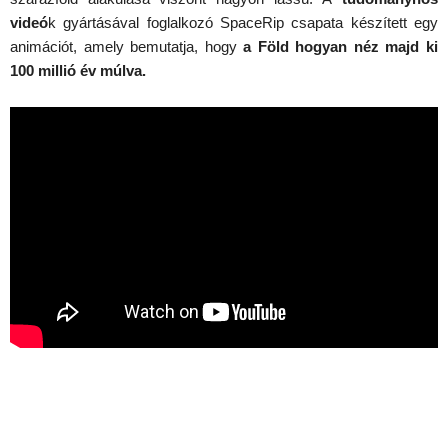
videó
k gyártásával foglalkozó SpaceRip csapata készített egy
animációt, amely bemutatja, hogy
a Föld hogyan néz majd ki
100 millió év múlva.