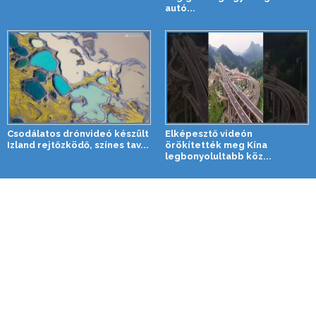
autó...
Csodálatos drónvideó készült
Elképesztő videón
Izland rejtőzködő, színes tav...
örökítették meg Kína
legbonyolultabb köz...