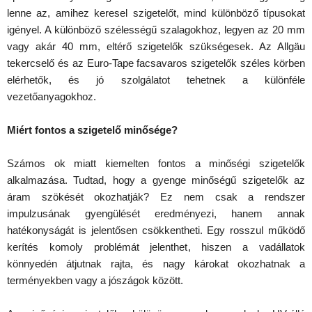
lenne az, amihez keresel szigetelőt, mind különböző típusokat
igényel. A különböző szélességű szalagokhoz, legyen az 20 mm
vagy akár 40 mm, eltérő szigetelők szükségesek. Az Allgäu
tekercselő és az Euro-Tape facsavaros szigetelők széles körben
elérhetők, és jó szolgálatot tehetnek a különféle
vezetőanyagokhoz.
Miért fontos a szigetelő minősége?
Számos ok miatt kiemelten fontos a minőségi szigetelők
alkalmazása. Tudtad, hogy a gyenge minőségű szigetelők az
áram szökését okozhatják? Ez nem csak a rendszer
impulzusának gyengülését eredményezi, hanem annak
hatékonyságát is jelentősen csökkentheti. Egy rosszul működő
kerítés komoly problémát jelenthet, hiszen a vadállatok
könnyedén átjutnak rajta, és nagy károkat okozhatnak a
terményekben vagy a jószágok között.