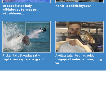
10 csodálatos hely –
Kanári a szénbányában
különleges természeti
képződmén...
Ritkán látott vadászat –
A világ talán legnagyobb
röptében kapta el a gyanútl...
csigájáról nehéz elhinni, hogy
va...