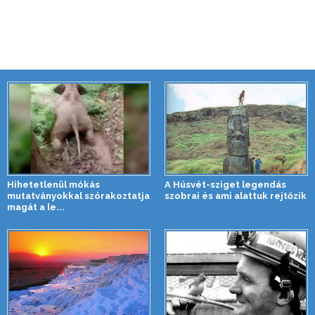
Hihetetlenül mókás
A Húsvét-sziget legendás
mutatványokkal szórakoztatja
szobrai és ami alattuk rejtőzik
magát a le...