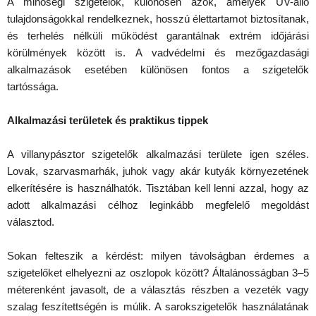
A minőségi szigetelők, különösen azok, amelyek UV-álló
tulajdonságokkal rendelkeznek, hosszú élettartamot biztosítanak,
és terhelés nélküli működést garantálnak extrém időjárási
körülmények között is. A vadvédelmi és mezőgazdasági
alkalmazások esetében különösen fontos a szigetelők
tartóssága.
Alkalmazási területek és praktikus tippek
A villanypásztor szigetelők alkalmazási területe igen széles.
Lovak, szarvasmarhák, juhok vagy akár kutyák környezetének
elkerítésére is használhatók. Tisztában kell lenni azzal, hogy az
adott alkalmazási célhoz leginkább megfelelő megoldást
választod.
Sokan felteszik a kérdést: milyen távolságban érdemes a
szigetelőket elhelyezni az oszlopok között? Általánosságban 3–5
méterenként javasolt, de a választás részben a vezeték vagy
szalag feszítettségén is múlik. A sarokszigetelők használatának