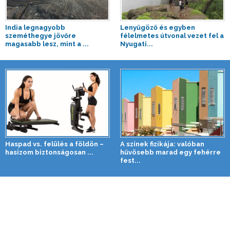
India legnagyobb
Lenyűgöző és egyben
szeméthegye jövőre
félelmetes útvonal vezet fel a
magasabb lesz, mint a ...
Nyugati...
Haspad vs. felülés a földön –
A színek fizikája: valóban
hasizom biztonságosan ...
hűvösebb marad egy fehérre
fest...