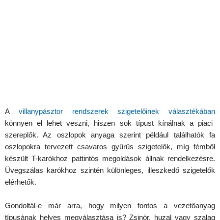
A
villanypásztor rendszerek szigetelőinek választékában
könnyen el lehet veszni, hiszen sok típust kínálnak a piaci
szereplők. Az oszlopok anyaga szerint például találhatók fa
oszlopokra tervezett csavaros gyűrűs szigetelők, míg fémből
készült T-karókhoz pattintós megoldások állnak rendelkezésre.
Üvegszálas karókhoz szintén különleges, illeszkedő szigetelők
elérhetők.
Gondoltál-e már arra, hogy milyen fontos a vezetőanyag
típusának helyes megválasztása is? Zsinór, huzal vagy szalag