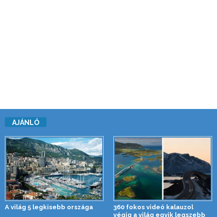
AJÁNLÓ
A világ 5 legkisebb országa
360 fokos videó kalauzol
végig a világ egyik legszebb