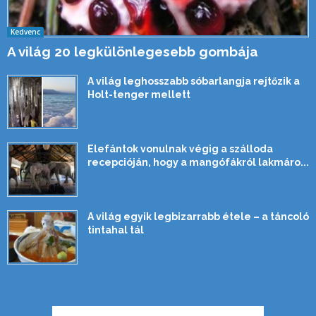
Kedvenc
A világ 20 legkülönlegesebb gombája
A világ leghosszabb sóbarlangja rejtőzik a
Holt-tenger mellett
Elefántok vonulnak végig a szálloda
recepcióján, hogy a mangófákról lakmáro...
A világ egyik legbizarrabb étele – a táncoló
tintahal tál