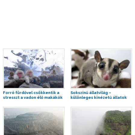
Forró fürdővel csökkentik a
Sokszínű állatvilág –
stresszt a vadon élő makákók
különleges kinézetű állatok