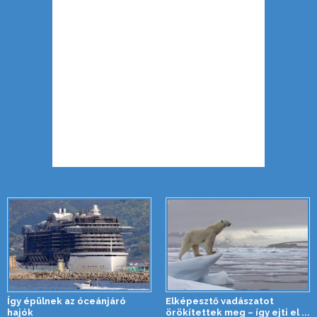
Így épülnek az óceánjáró
Elképesztő vadászatot
hajók
örökítettek meg – így ejti el ...