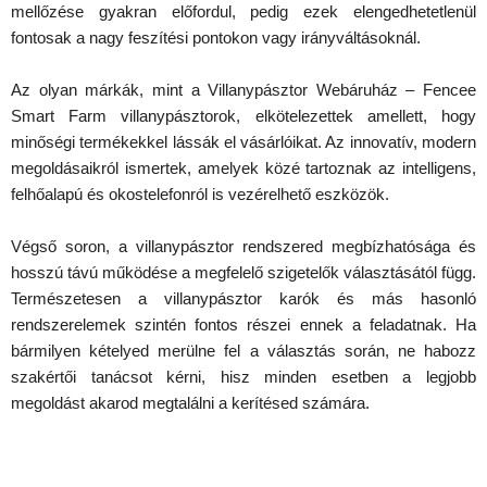
mellőzése gyakran előfordul, pedig ezek elengedhetetlenül
fontosak a nagy feszítési pontokon vagy irányváltásoknál.
Az olyan márkák, mint a Villanypásztor Webáruház – Fencee
Smart Farm villanypásztorok, elkötelezettek amellett, hogy
minőségi termékekkel lássák el vásárlóikat. Az innovatív, modern
megoldásaikról ismertek, amelyek közé tartoznak az intelligens,
felhőalapú és okostelefonról is vezérelhető eszközök.
Végső soron, a villanypásztor rendszered megbízhatósága és
hosszú távú működése a megfelelő szigetelők választásától függ.
Természetesen a villanypásztor karók és más hasonló
rendszerelemek szintén fontos részei ennek a feladatnak. Ha
bármilyen kételyed merülne fel a választás során, ne habozz
szakértői tanácsot kérni, hisz minden esetben a legjobb
megoldást akarod megtalálni a kerítésed számára.