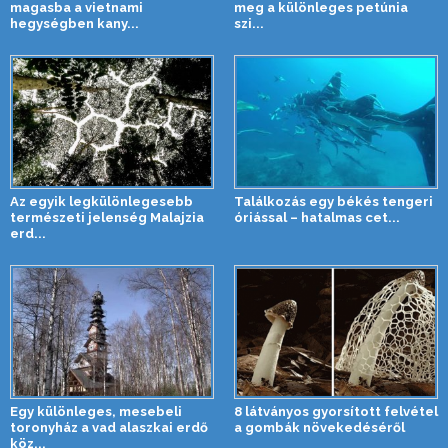
magasba a vietnami
meg a különleges petúnia
hegységben kany...
szi...
Az egyik legkülönlegesebb
Találkozás egy békés tengeri
természeti jelenség Malajzia
óriással – hatalmas cet...
erd...
Egy különleges, mesebeli
8 látványos gyorsított felvétel
toronyház a vad alaszkai erdő
a gombák növekedéséről
köz...