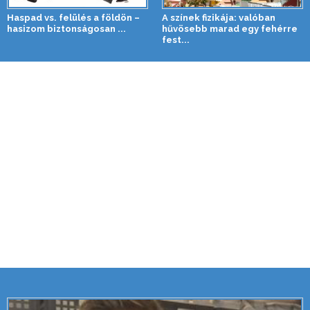
Haspad vs. felülés a földön –
A színek fizikája: valóban
hasizom biztonságosan ...
hűvösebb marad egy fehérre
fest...