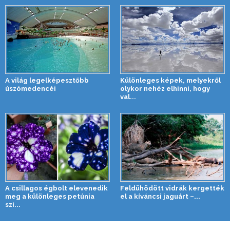
A világ legelképesztőbb
Különleges képek, melyekről
úszómedencéi
olykor nehéz elhinni, hogy
val...
A csillagos égbolt elevenedik
Feldühödött vidrák kergették
meg a különleges petúnia
el a kíváncsi jaguárt –...
szi...