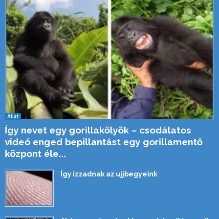
Állat
Így nevet egy gorillakölyök – csodálatos
videó enged bepillantást egy gorillamentő
központ éle...
Így izzadnak az ujjbegyeink