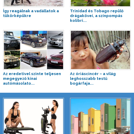
Így reagálnak a vadállatok a
Trinidad és Tobago repülő
tükörképükre
drágakövei, a színpompás
kolibri...
Az eredetivel szinte teljesen
Az óriáscincér – a világ
megegyező kínai
leghosszabb testű
autómásolato...
bogárfaja...