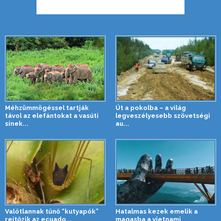
Méhzümmögéssel tartják
Út a pokolba – a világ
távol az elefántokat a vasúti
legveszélyesebb szövetségi
sínek...
au...
Valótlannak tűnő “kutyapók”
Hatalmas kezek emelik a
rejtőzik az ecuado...
magasba a vietnami