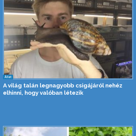
Állat
A világ talán legnagyobb csigájáról nehéz
elhinni, hogy valóban létezik