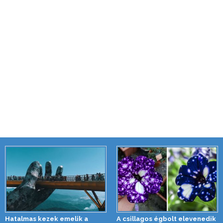
Hatalmas kezek emelik a
A csillagos égbolt elevenedik