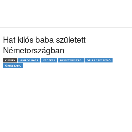
Hat kilós baba született
Németországban
CÍMKÉK
6 KILÓS BABA
ÉRDEKES
NÉMETORSZÁG
ÓRIÁS CSECSEMŐ
ÓRIÁSBABA