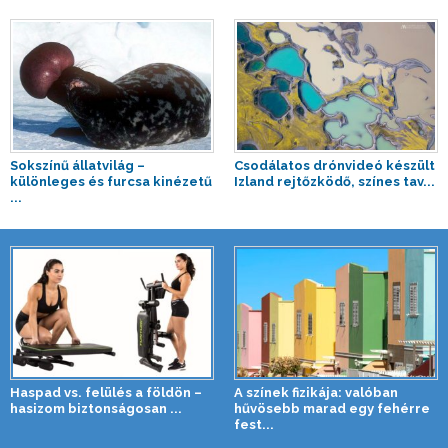
Sokszínű állatvilág –
Csodálatos drónvideó készült
különleges és furcsa kinézetű
Izland rejtőzködő, színes tav...
...
Haspad vs. felülés a földön –
A színek fizikája: valóban
hasizom biztonságosan ...
hűvösebb marad egy fehérre
fest...