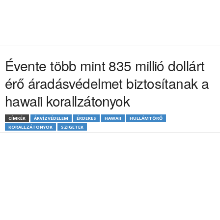
Évente több mint 835 millió dollárt
érő áradásvédelmet biztosítanak a
hawaii korallzátonyok
CÍMKÉK
ÁRVÍZVÉDELEM
ÉRDEKES
HAWAII
HULLÁMTÖRŐ
KORALLZÁTONYOK
SZIGETEK