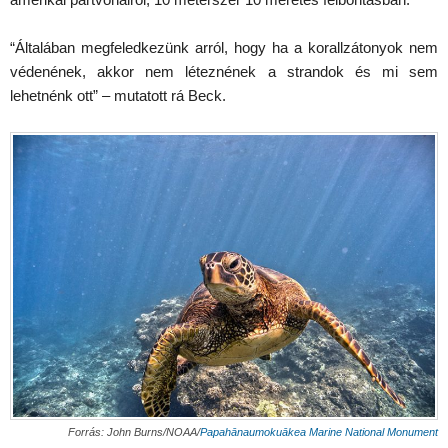
“Általában megfeledkezünk arról, hogy ha a korallzátonyok nem
védenének, akkor nem léteznének a strandok és mi sem
lehetnénk ott” – mutatott rá Beck.
Forrás: John Burns/NOAA/
Papahānaumokuākea Marine National Monument