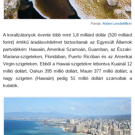
Forrás:
Robert Linsdell/flickr
A korallzátonyok évente több mint 1,8 milliárd dollár (520 milliárd
forint) értékű áradásvédelmet biztosítanak az Egyesült Államok
partvidékén: Hawaiin, Amerikai Szamoán, Guamban, az Északi-
Mariana-szigeteken, Floridában, Puerto Ricóban és az Amerikai
Virgin-szigeteken. Ebből a Hawaii-szigetekre lebontva Kuainál 12
millió dollárt, Oahun 395 millió dollárt, Mauin 377 millió dollárt, a
nagy szigeten (Hawaiin) pedig 51 millió dollárt számoltak a
kutatók.