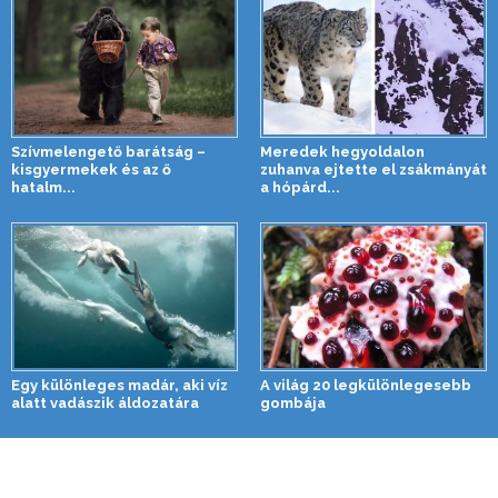
Szívmelengető barátság –
Meredek hegyoldalon
kisgyermekek és az ő
zuhanva ejtette el zsákmányát
hatalm...
a hópárd...
Egy különleges madár, aki víz
A világ 20 legkülönlegesebb
alatt vadászik áldozatára
gombája