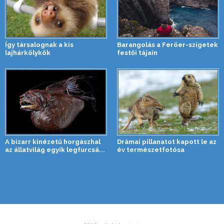
Így társalognak a kis
Barangolás a Feröer-szigetek
lajhárkölykök
festői tájain
A bizarr kinézetű horgászhal
Drámai pillanatot kapott le az
az állatvilág egyik legfurcsá...
év természetfotósa