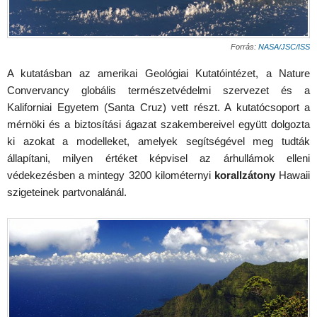
Forrás:
NASA/JSC/ISS
A kutatásban az amerikai Geológiai Kutatóintézet, a Nature
Convervancy globális természetvédelmi szervezet és a
Kaliforniai Egyetem (Santa Cruz) vett részt. A kutatócsoport a
mérnöki és a biztosítási ágazat szakembereivel együtt dolgozta
ki azokat a modelleket, amelyek segítségével meg tudták
állapítani, milyen értéket képvisel az árhullámok elleni
védekezésben a mintegy 3200 kilométernyi
korallzátony
Hawaii
szigeteinek partvonalánál.