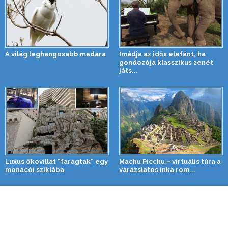
A világ leghangosabb madara
Imádja az idős elefánt, ha
gondozója klasszikus zenét
játs...
Luxus ökovillát “faragtak” egy
Machu Picchu – virtuális túra a
monacói sziklába
varázslatos inka rom...