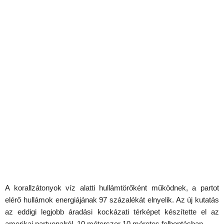
A korallzátonyok víz alatti hullámtörőként működnek, a partot
elérő hullámok energiájának 97 százalékát elnyelik. Az új kutatás
az eddigi legjobb áradási kockázati térképet készítette el az
amerikai partvonalról, 10 méterszer 10 méretes felbontásban.