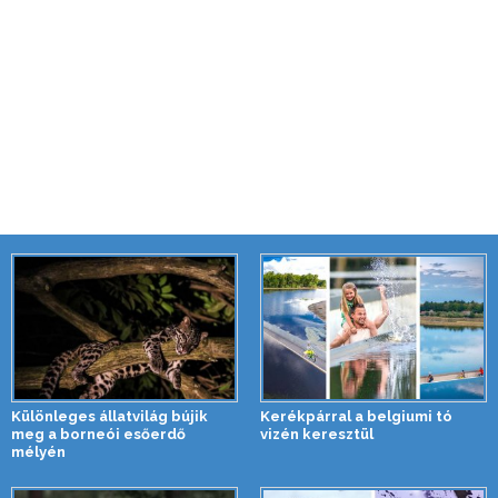
Különleges állatvilág bújik
Kerékpárral a belgiumi tó
meg a borneói esőerdő
vizén keresztül
mélyén