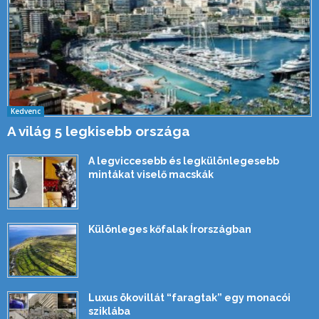
Kedvenc
A világ 5 legkisebb országa
A legviccesebb és legkülönlegesebb
mintákat viselő macskák
Különleges kőfalak Írországban
Luxus ökovillát “faragtak” egy monacói
sziklába