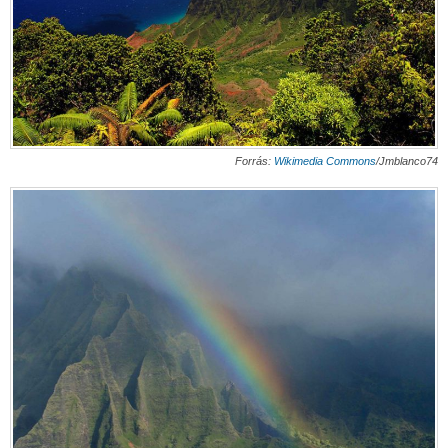
Forrás:
Wikimedia Commons
/Jmblanco74