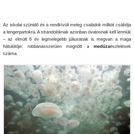
Az iskolai szünidő és a rendkívüli meleg családok millióit csábítja
a tengerpartokra. A strandolóknak azonban óvatosnak kell lenniük
– az elmúlt 6 év legmelegebb júliusának is megvan a maga
hátulütője: robbanásszerűen megnőtt a
medúza
észlelések
száma.