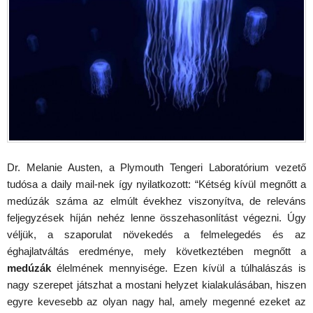
Dr. Melanie Austen, a Plymouth Tengeri Laboratórium vezető
tudósa a daily mail-nek így nyilatkozott: “Kétség kívül megnőtt a
medúzák száma az elmúlt évekhez viszonyítva, de releváns
feljegyzések híján nehéz lenne összehasonlítást végezni. Úgy
véljük, a szaporulat növekedés a felmelegedés és az
éghajlatváltás eredménye, mely következtében megnőtt a
medúzák
élelmének mennyisége. Ezen kívül a túlhalászás is
nagy szerepet játszhat a mostani helyzet kialakulásában, hiszen
egyre kevesebb az olyan nagy hal, amely megenné ezeket az