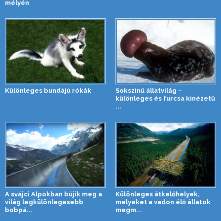
mélyén
Különleges bundájú rókák
Sokszínű állatvilág –
különleges és furcsa kinézetű
...
A svájci Alpokban bújik meg a
Különleges átkelőhelyek,
világ legkülönlegesebb
melyeket a vadon élő állatok
bobpá...
megm...