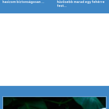
hasizom biztonságosan ...
hűvösebb marad egy fehérre
fest...