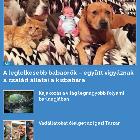
Állat
A leglelkesebb babaőrök – együtt vigyáznak
a család állatai a kisbabára
Kajakozás a világ legnagyobb folyami
barlangjában
Vadállatokat ölelget az igazi Tarzan