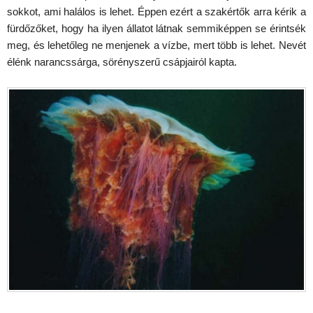
sokkot, ami halálos is lehet. Éppen ezért a szakértők arra kérik a
fürdőzőket, hogy ha ilyen állatot látnak semmiképpen se érintsék
meg, és lehetőleg ne menjenek a vízbe, mert több is lehet. Nevét
élénk narancssárga, sörényszerű csápjairól kapta.