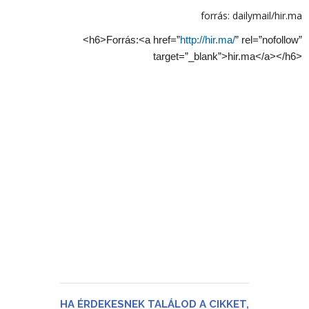
forrás: dailymail/hir.ma
<h6>Forrás:<a href=”
http://hir.ma/
” rel=”nofollow”
target=”_blank”>hir.ma</a></h6>
HA ÉRDEKESNEK TALÁLOD A CIKKET,