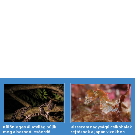
Különleges állatvilág bújik
Rizsszem nagyságú csikóhalak
meg a borneói esőerdő
rejtőznek a japán vizekben