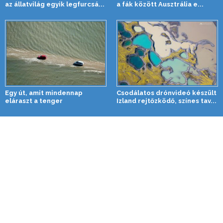
az állatvilág egyik legfurcsá...
a fák között Ausztrália e...
Egy út, amit mindennap
Csodálatos drónvideó készült
eláraszt a tenger
Izland rejtőzködő, színes tav...