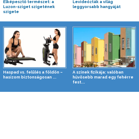
Elképesztő természet: a
Levideózták a világ
Luzon-sziget szigetének
leggyorsabb hangyáját
szigete
Haspad vs. felülés a földön –
A színek fizikája: valóban
hasizom biztonságosan ...
hűvösebb marad egy fehérre
fest...