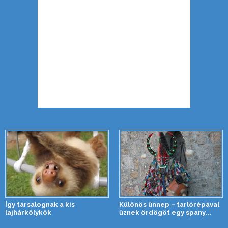
Így társalognak a kis
Különös ünnep – tarlórépával
lajhárkölykök
űznek ördögöt egy spany...