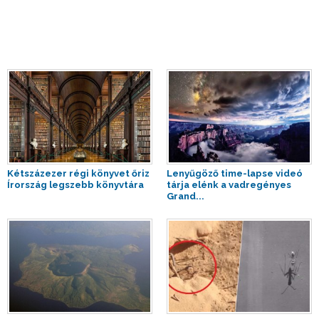
Kétszázezer régi könyvet őriz
Lenyűgöző time-lapse videó
Írország legszebb könyvtára
tárja elénk a vadregényes
Grand...