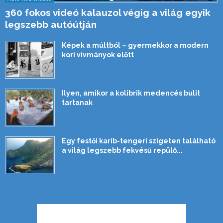
360 fokos videó kalauzol végig a világ egyik
legszebb autóútján
Képek a múltból – gyermekkor a modern
kori vívmányok előtt
Ilyen, amikor a kolibrik medencés bulit
tartanak
Egy festői karib-tengeri szigeten található
a világ legszebb fekvésű repülő...