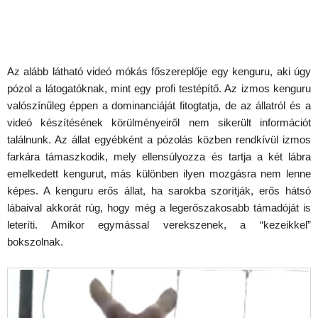
Az alább látható videó mókás főszereplője egy kenguru, aki úgy
pózol a látogatóknak, mint egy profi testépítő. Az izmos kenguru
valószínűleg éppen a dominanciáját fitogtatja, de az állatról és a
videó készítésének körülményeiről nem sikerült információt
találnunk. Az állat egyébként a pózolás közben rendkívül izmos
farkára támaszkodik, mely ellensúlyozza és tartja a két lábra
emelkedett kengurut, más különben ilyen mozgásra nem lenne
képes. A kenguru erős állat, ha sarokba szorítják, erős hátsó
lábaival akkorát rúg, hogy még a legerőszakosabb támadóját is
leteríti. Amikor egymással verekszenek, a “kezeikkel”
bokszolnak.