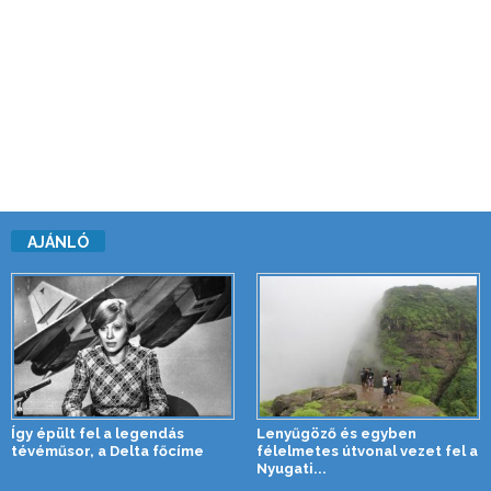
AJÁNLÓ
Így épült fel a legendás
Lenyűgöző és egyben
tévéműsor, a Delta főcíme
félelmetes útvonal vezet fel a
Nyugati...