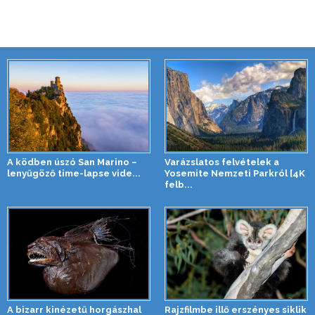
A ködben úszó San Marino –
Varázslatos felvételek a
lenyűgöző time-lapse vide...
Yosemite Nemzeti Parkról [4K
felb...
A bizarr kinézetű horgászhal
Rajzfilmbe illő erszényes siklik