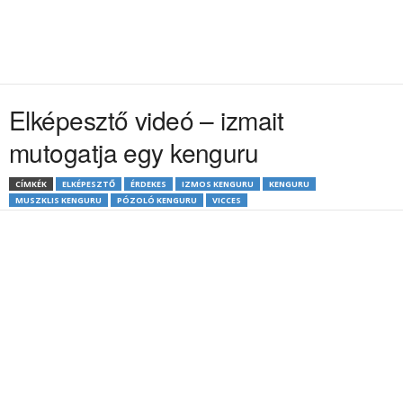
Elképesztő videó – izmait
mutogatja egy kenguru
CÍMKÉK
ELKÉPESZTŐ
ÉRDEKES
IZMOS KENGURU
KENGURU
MUSZKLIS KENGURU
PÓZOLÓ KENGURU
VICCES