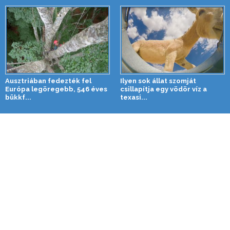
Ausztriában fedezték fel
Ilyen sok állat szomját
Európa legöregebb, 546 éves
csillapítja egy vödör víz a
bükkf...
texasi...