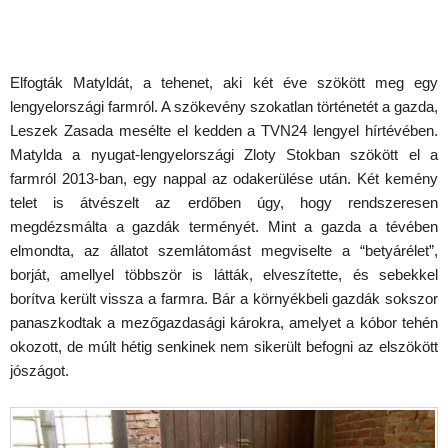
Elfogták Matyldát, a tehenet, aki két éve szökött meg egy
lengyelországi farmról. A szökevény szokatlan történetét a gazda,
Leszek Zasada mesélte el kedden a TVN24 lengyel hírtévében.
Matylda a nyugat-lengyelországi Zloty Stokban szökött el a
farmról 2013-ban, egy nappal az odakerülése után. Két kemény
telet is átvészelt az erdőben úgy, hogy rendszeresen
megdézsmálta a gazdák terményét. Mint a gazda a tévében
elmondta, az állatot szemlátomást megviselte a “betyárélet”,
borját, amellyel többször is látták, elveszítette, és sebekkel
borítva került vissza a farmra. Bár a környékbeli gazdák sokszor
panaszkodtak a mezőgazdasági károkra, amelyet a kóbor tehén
okozott, de múlt hétig senkinek nem sikerült befogni az elszökött
jószágot.