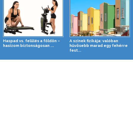
Haspad vs. felülés a földön –
A színek fizikája: valóban
hasizom biztonságosan ...
hűvösebb marad egy fehérre
fest...