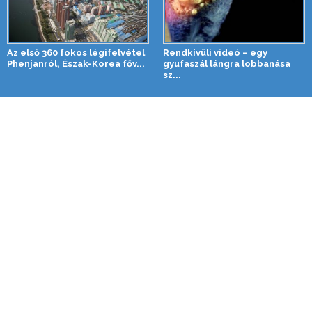
Az első 360 fokos légifelvétel
Rendkívüli videó – egy
Phenjanról, Észak-Korea főv...
gyufaszál lángra lobbanása
sz...