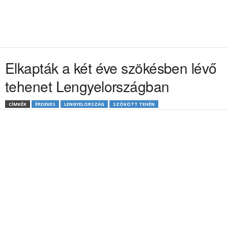
Elkapták a két éve szökésben lévő
tehenet Lengyelországban
CÍMKÉK
ÉRDEKES
LENGYELORSZÁG
SZÖKÖTT TEHÉN