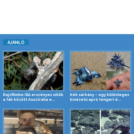
AJÁNLÓ
Rajzfilmbe illő erszényes siklik
Kék sárkány – egy különleges
a fák között Ausztrália e...
kinézetű apró tengeri é...