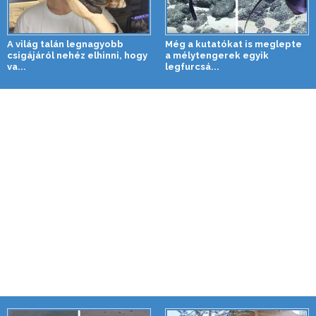
A világ talán legnagyobb
Még a kutatókat is meglepte
csigájáról nehéz elhinni, hogy
a mélytengerek egyik
va...
legfurcsá...