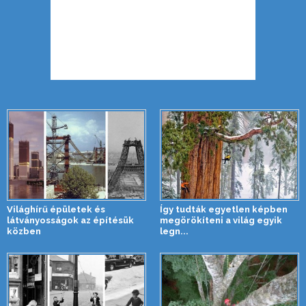
Világhírű épületek és
Így tudták egyetlen képben
látványosságok az építésük
megörökíteni a világ egyik
közben
legn...