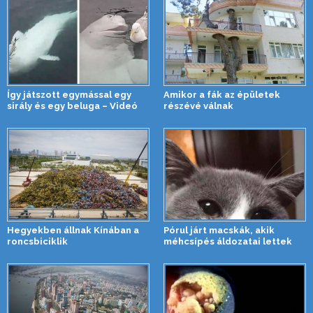
Így játszott egymással egy
Amikor a fák az épületek
sirály és egy beluga – Videó
részévé válnak
Hegyekben állnak Kínában a
Pórul járt macskák, akik
roncsbiciklik
méhcsípés áldozatai lettek