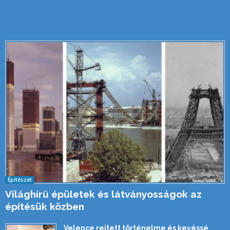
Építészet
Világhírű épületek és látványosságok az
építésük közben
Velence rejtett történelme és kevéssé