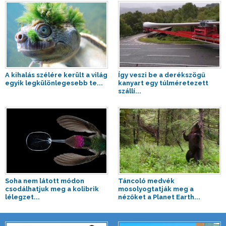
A kihalás szélére került a világ
Így veszi be a derékszögű
egyik legkülönlegesebb te...
kanyart egy túlméretezett
szállí...
Soha nem látott módon
Táncoló medvék
csodálhatjuk meg a kolibrik
mosolyogtatják meg a
lélegzet...
nézőket a Planet Earth...