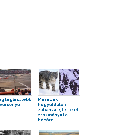
lág legőrültebb
Meredek
versenye
hegyoldalon
zuhanva ejtette el
zsákmányát a
hópárd...