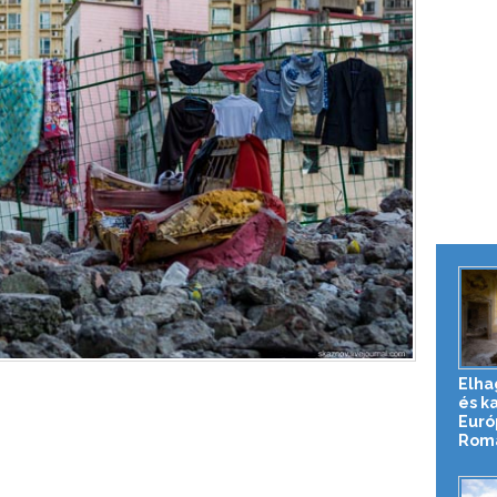
Elha
és k
Euró
Roma