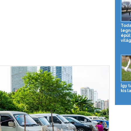
Todai
legn
épül
világ
Így 
kis l