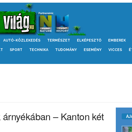
AUTÓ-KÖZLEKEDÉS
TERMÉSZET
ELKÉPESZTŐ
EMBEREK
LT
SPORT
TECHNIKA
TUDOMÁNY
ESEMÉNY
VICCES
É
ók árnyékában – Kanton két
AJ