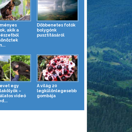
eményes
Döbbenetes fotók
ok, akik a
bolygónk
észetből
pusztításáról
sönöztek
...
nevet egy
A világ 20
llakölyök –
legkülönlegesebb
álatos videó
gombája
d...