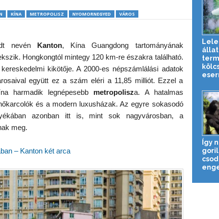
N
KÍNA
METROPOLISZ
NYOMORNEGYED
VÁROS
Lel
edt nevén
Kanton
, Kína Guangdong tartományának
állat
fekszik. Hongkongtól mintegy 120 km-re északra található.
term
kölc
 kereskedelmi kikötője. A 2000-es népszámlálási adatok
esern
árosaival együtt ez a szám eléri a 11,85 milliót. Ezzel a
Kína harmadik legnépesebb
metropolisz
a. A hatalmas
hőkarcolók és a modern luxusházak. Az egyre sokasodó
yékában azonban itt is, mint sok nagyvárosban, a
nak meg.
Így 
gori
ában – Kanton két arca
csod
enge