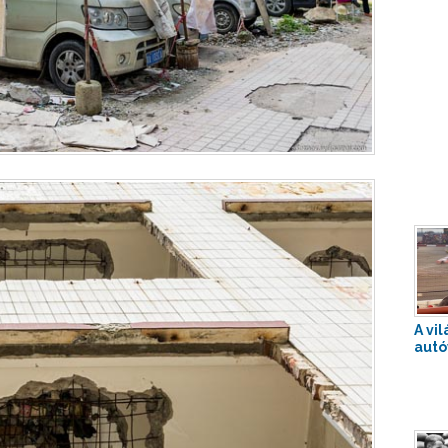
A vi
autó