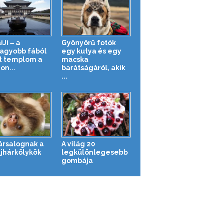
Ji – a
Gyönyörű fotók
agyobb fából
egy kutya és egy
t templom a
macska
on...
barátságáról, akik
...
társalognak a
A világ 20
ajhárkölykök
legkülönlegesebb
gombája