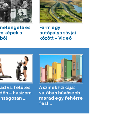
melengető és
Farm egy
m képek a
autópálya sávjai
ból
között – Videó
ad vs. felülés
A színek fizikája:
ldön – hasizom
valóban hűvösebb
nságosan ...
marad egy fehérre
fest...