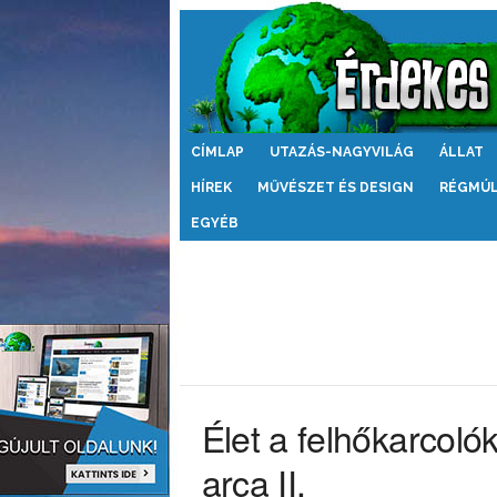
Érdekes
CÍMLAP
UTAZÁS-NAGYVILÁG
ÁLLAT
Világ
HÍREK
MŰVÉSZET ÉS DESIGN
RÉGMÚ
EGYÉB
Élet a felhőkarcol
arca II.