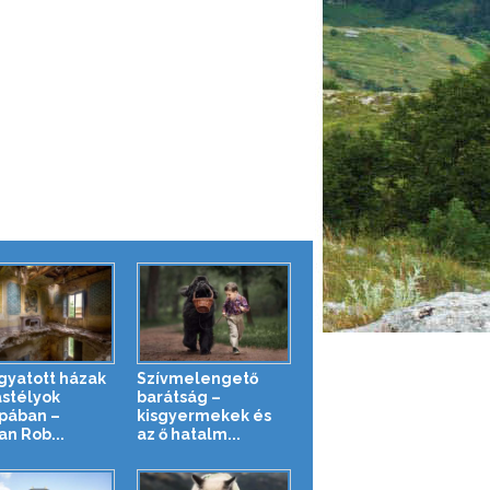
gyatott házak
Szívmelengető
astélyok
barátság –
pában –
kisgyermekek és
n Rob...
az ő hatalm...