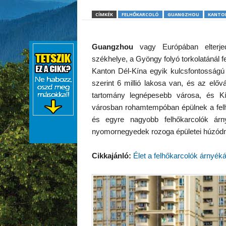
CÍMKÉK
FELHŐKARCOLÓ
GUANGZHOU
KANTO
Guangzhou
vagy Európában elterj
székhelye, a Gyöngy folyó torkolatánál 
Kanton Dél-Kína egyik kulcsfontosságú
szerint 6 millió lakosa van, és az előv
tartomány legnépesebb városa, és 
városban rohamtempóban épülnek a fel
és egyre nagyobb felhőkarcolók árn
nyomornegyedek rozoga épületei húzód
Cikkajánló:
Élet a felhőkarcolók árnyék