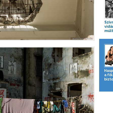
Szív
vidá
múlt
Hasp
a fö
bizto