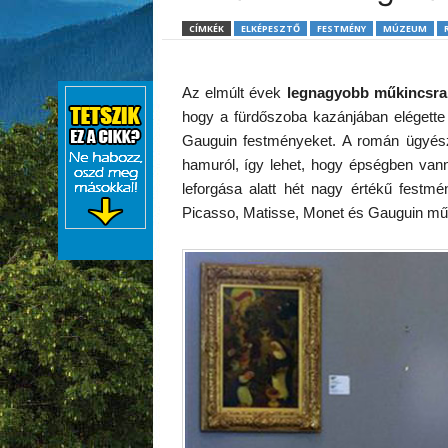
CÍMKÉK
ELKÉPESZTŐ
FESTMÉNY
MÚZEUM
Az elmúlt évek
legnagyobb műkincsra
hogy a fürdőszoba kazánjában elégette 
Gauguin festményeket. A román ügyészs
hamuról, így lehet, hogy épségben vann
leforgása alatt hét nagy értékű festm
Picasso, Matisse, Monet és Gauguin műv