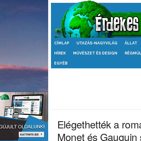
Érdekes
CÍMLAP
UTAZÁS-NAGYVILÁG
ÁLLAT
Világ
HÍREK
MŰVÉSZET ÉS DESIGN
RÉGMÚ
EGYÉB
Elégethették a rom
Monet és Gauguin s