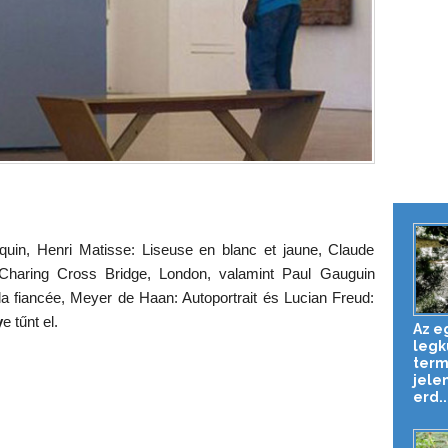
lequin, Henri Matisse: Liseuse en blanc et jaune, Claude
Charing Cross Bridge, London, valamint Paul Gauguin
a fiancée, Meyer de Haan: Autoportrait és Lucian Freud:
y
e tűnt el.
Az e
legk
term
jele
erd..