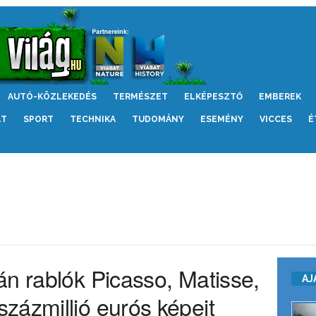
AUTÓ-KÖZLEKEDÉS
TERMÉSZET
ELKÉPESZTŐ
EMBEREK
LT
SPORT
TECHNIKA
TUDOMÁNY
ESEMÉNY
VICCES
É
án rablók Picasso, Matisse,
AJ
zázmillió eurós képeit