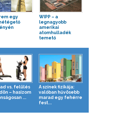
rem egy
WIPP – a
métégető
legnagyobb
ényén
amerikai
atomhulladék
temető
ad vs. felülés
A színek fizikája:
ldön – hasizom
valóban hűvösebb
nságosan ...
marad egy fehérre
fest...