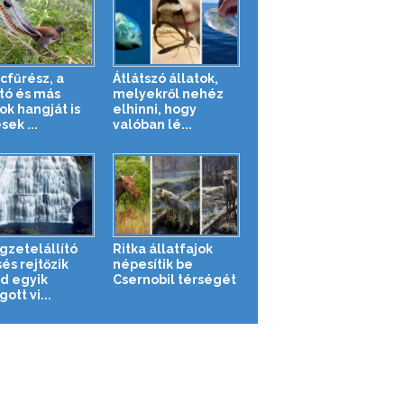
cfűrész, a
Átlátszó állatok,
ztó és más
melyekről nehéz
ok hangját is
elhinni, hogy
ek ...
valóban lé...
gzetelállító
Ritka állatfajok
és rejtőzik
népesítik be
nd egyik
Csernobil térségét
ott vi...