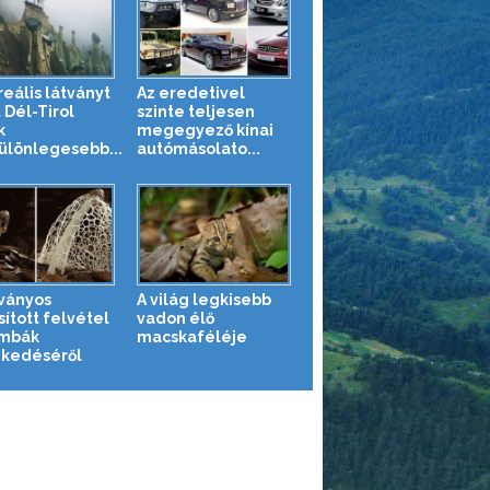
reális látványt
Az eredetivel
 Dél-Tirol
szinte teljesen
k
megegyező kínai
ülönlegesebb...
autómásolato...
tványos
A világ legkisebb
sított felvétel
vadon élő
mbák
macskaféléje
kedéséről