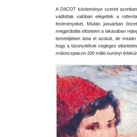
A DIICOT közleménye szerint azonban n
vádlottak valóban elégették a rotterda
festményeket. Miután januárban őrizet
megpróbálta eltüntetni a lakásában rejteg
temetőjében ásta el azokat, de miután f
hogy a bizonyítékok végleges eltüntetés
műkincspiacon 200 millió eurónyi értékűr