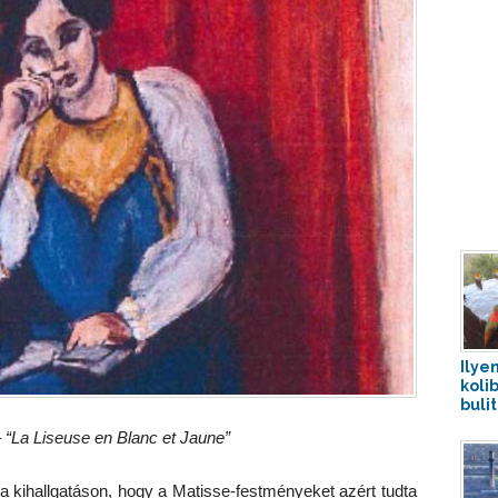
Ilye
koli
buli
–
“La Liseuse en Blanc et Jaune”
 a kihallgatáson, hogy a Matisse-festményeket azért tudta