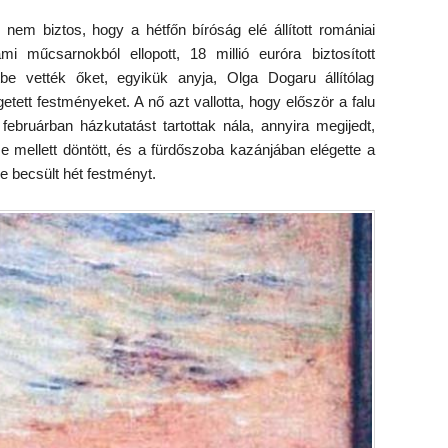
em biztos, hogy a hétfőn bíróság elé állított romániai
mi műcsarnokból ellopott, 18 millió euróra biztosított
be vették őket, egyikük anyja, Olga Dogaru állítólag
etett festményeket. A nő azt vallotta, hogy először a falu
ebruárban házkutatást tartottak nála, annyira megijedt,
e mellett döntött, és a fürdőszoba kazánjában elégette a
e becsült hét festményt.