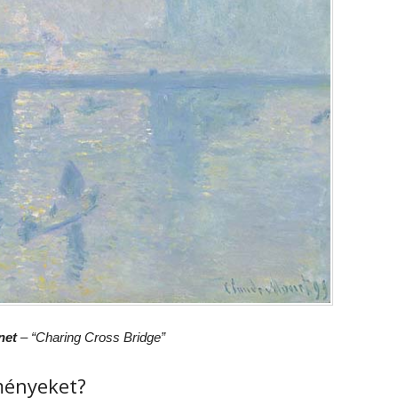
net
– “Charing Cross Bridge”
ményeket?