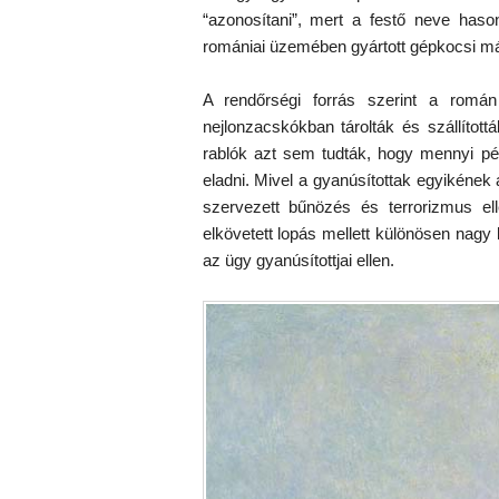
“azonosítani”, mert a festő neve haso
romániai üzemében gyártott gépkocsi m
A rendőrségi forrás szerint a román
nejlonzacskókban tárolták és szállított
rablók azt sem tudták, hogy mennyi pé
eladni. Mivel a gyanúsítottak egyikének 
szervezett bűnözés és terrorizmus e
elkövetett lopás mellett különösen nagy k
az ügy gyanúsítottjai ellen.