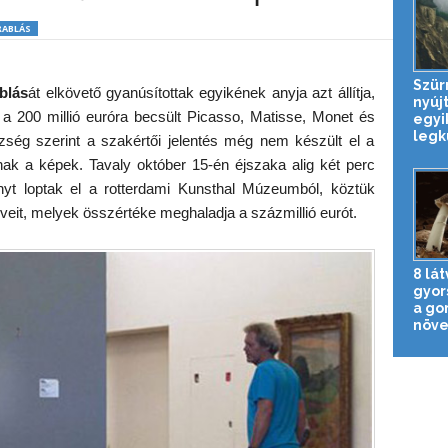
RABLÁS
Szür
blás
át elkövető gyanúsítottak egyikének anyja azt állítja,
nyújt
a 200 millió euróra becsült Picasso, Matisse, Monet és
egyi
legk
ég szerint a szakértői jelentés még nem készült el a
ak a képek. Tavaly október 15-én éjszaka alig két perc
ényt loptak el a rotterdami Kunsthal Múzeumból, köztük
eit, melyek összértéke meghaladja a százmillió eurót.
8 lá
gyor
a go
növe