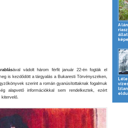
A lán
rias
állat
képes
rablás
ával vádolt három férfit január 22-én fogták el
g is kezdődött a tárgyalás a Bukaresti Törvényszéken,
Léle
egyzőkönyvek szerint a román gyanúsítottaknak fogalmuk
vízes
Izla
ég alapvető információkkal sem rendelkeztek, ezért
eldug
 kitervelő.