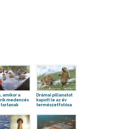
n, amikor a
Drámai pillanatot
brik medencés
kapott le az év
t tartanak
természetfotósa