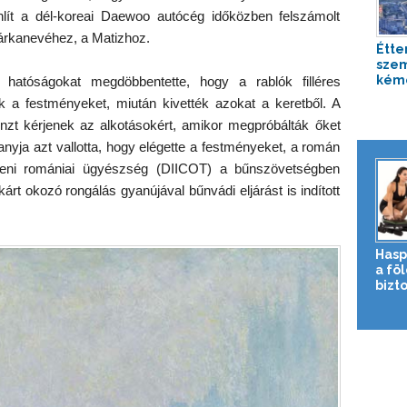
nlít a dél-koreai Daewoo autócég időközben felszámolt
árkanevéhez, a Matizhoz.
Étte
sze
kém
 hatóságokat megdöbbentette, hogy a rablók filléres
ák a festményeket, miután kivették azokat a keretből. A
nzt kérjenek az alkotásokért, amikor megpróbálták őket
anyja azt vallotta, hogy elégette a festményeket, a román
lleni romániai ügyészség (DIICOT) a bűnszövetségben
árt okozó rongálás gyanújával bűnvádi eljárást is indított
Hasp
a fö
bizto