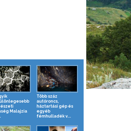
gyik
Több száz
ülönlegesebb
autóroncs,
észeti
háztartási gép és
nség Malajzia
egyéb
.
fémhulladék v...