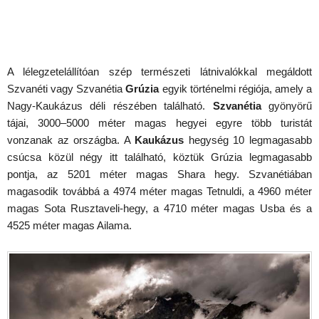
A lélegzetelállítóan szép természeti látnivalókkal megáldott
Szvanéti vagy Szvanétia
Grúzia
egyik történelmi régiója, amely a
Nagy-Kaukázus déli részében található.
Szvanétia
gyönyörű
tájai, 3000–5000 méter magas hegyei egyre több turistát
vonzanak az országba. A
Kaukázus
hegység 10 legmagasabb
csúcsa közül négy itt található, köztük Grúzia legmagasabb
pontja, az 5201 méter magas Shara hegy. Szvanétiában
magasodik továbbá a 4974 méter magas Tetnuldi, a 4960 méter
magas Sota Rusztaveli-hegy, a 4710 méter magas Usba és a
4525 méter magas Ailama.