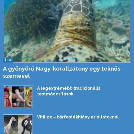
Állat
A gyönyörű Nagy-korallzátony egy teknős
szemével
A legextrémebb tradicionális
testmódosítások
Vitiligo – bőrfestékhiány az állatoknál