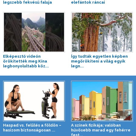
legszebb fekvésű faluja
elefántok ráncai
Elképesztő videón
Így tudták egyetlen képben
örökítették meg Kína
megörökíteni a világ egyik
legbonyolultabb köz...
legn...
Haspad vs. felülés a földön –
A színek fizikája: valóban
hasizom biztonságosan ...
hűvösebb marad egy fehérre
fest...