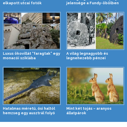
elkapott utcai fotók
jelensége a Fundy-öbölben
Luxus ökovillát “faragtak” egy
A világ legnagyobb és
monacói sziklába
legnehezebb pénzei
Hatalmas méretű, ősi haltól
Mint két tojás – aranyos
hemzseg egy ausztrál folyó
állatpárok