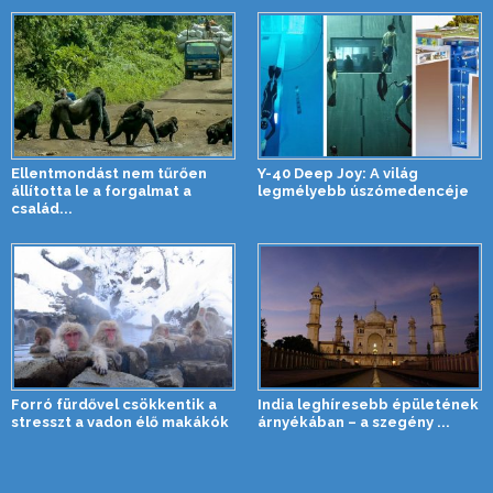
Ellentmondást nem tűrően
Y-40 Deep Joy: A világ
állította le a forgalmat a
legmélyebb úszómedencéje
család...
Forró fürdővel csökkentik a
India leghíresebb épületének
stresszt a vadon élő makákók
árnyékában – a szegény ...