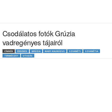
Csodálatos fotók Grúzia
vadregényes tájairól
CÍMKÉK
ÉRDEKES
GRÚZIA
NAGY-KAUKÁZUS
SZVANÉTI
SZVANÉTIA
TERMÉSZET
UTAZÁS