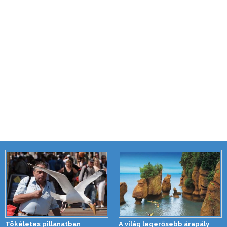
Tökéletes pillanatban
A világ legerősebb árapály