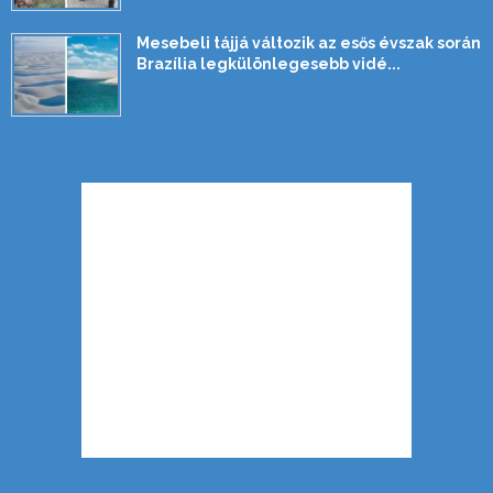
Mesebeli tájjá változik az esős évszak során
Brazília legkülönlegesebb vidé...