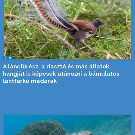
Állat
A láncfűrész, a riasztó és más állatok
hangját is képesek utánozni a bámulatos
lantfarkú madarak