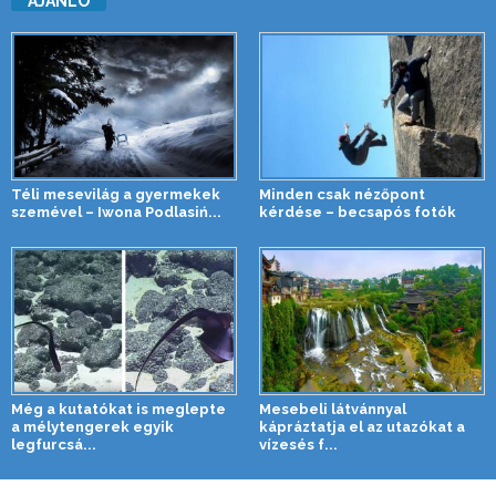
AJÁNLÓ
Téli mesevilág a gyermekek
Minden csak nézőpont
szemével – Iwona Podlasiń...
kérdése – becsapós fotók
Még a kutatókat is meglepte
Mesebeli látvánnyal
a mélytengerek egyik
kápráztatja el az utazókat a
legfurcsá...
vízesés f...