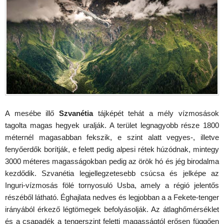
A mesébe illő
Szvanétia
tájképét tehát a mély vízmosások
tagolta magas hegyek uralják. A terület legnagyobb része 1800
méternél magasabban fekszik, e szint alatt vegyes-, illetve
fenyőerdők borítják, e felett pedig alpesi rétek húzódnak, mintegy
3000 méteres magasságokban pedig az örök hó és jég birodalma
kezdődik. Szvanétia legjellegzetesebb csúcsa és jelképe az
Inguri-vízmosás fölé tornyosuló Usba, amely a régió jelentős
részéből látható. Éghajlata nedves és legjobban a a Fekete-tenger
irányából érkező légtömegek befolyásolják. Az átlaghőmérséklet
és a csapadék a tengerszint feletti magasságtól erősen függően