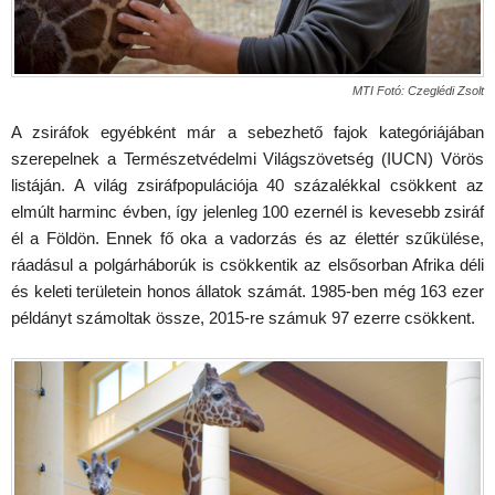
MTI Fotó: Czeglédi Zsolt
A zsiráfok egyébként már a sebezhető fajok kategóriájában
szerepelnek a Természetvédelmi Világszövetség (IUCN) Vörös
listáján. A világ zsiráfpopulációja 40 százalékkal csökkent az
elmúlt harminc évben, így jelenleg 100 ezernél is kevesebb zsiráf
él a Földön. Ennek fő oka a vadorzás és az élettér szűkülése,
ráadásul a polgárháborúk is csökkentik az elsősorban Afrika déli
és keleti területein honos állatok számát. 1985-ben még 163 ezer
példányt számoltak össze, 2015-re számuk 97 ezerre csökkent.