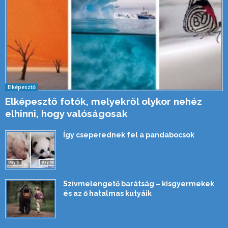
Elképesztő
Elképesztő fotók, melyekről olykor nehéz
elhinni, hogy valóságosak
Így cseperednek fel a pandabocsok
Szívmelengető barátság – kisgyermekek
és az ő hatalmas kutyáik