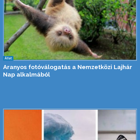
Állat
Aranyos fotóválogatás a Nemzetközi Lajhár
Nap alkalmából