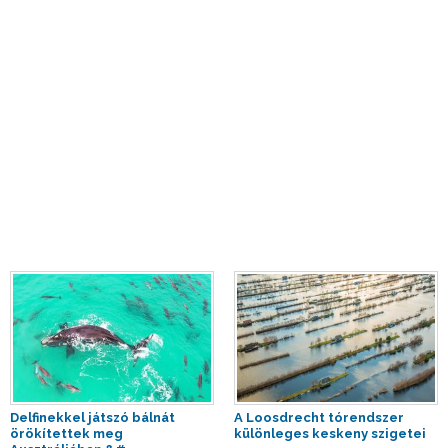
Delfinekkel játszó bálnát
A Loosdrecht tórendszer
örökítettek meg
különleges keskeny szigetei