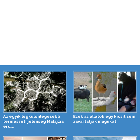
Az egyik legkülönlegesebb
Ezek az állatok egy kicsit sem
természeti jelenség Malajzia
zavartatják magukat
erd...