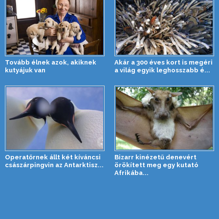
Tovább élnek azok, akiknek
Akár a 300 éves kort is megéri
kutyájuk van
a világ egyik leghosszabb é...
Operatőrnek állt két kíváncsi
Bizarr kinézetű denevért
császárpingvin az Antarktisz...
örökített meg egy kutató
Afrikába...