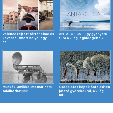
Velence rejtett történelme és
ANTARCTICA – Egy gyönyörű
kevéssé ismert helyei egy
túra a világ leghidegebb k...
cs...
Munkák, amikkel ma már nem
Csodálatos képek önfeledten
találkozhatunk
játszó gyerekekről, a világ
mi...