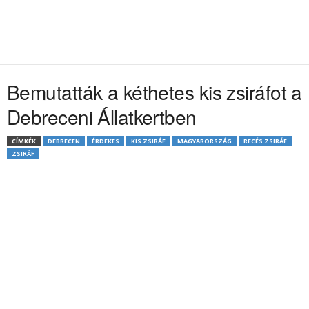
Bemutatták a kéthetes kis zsiráfot a
Debreceni Állatkertben
CÍMKÉK
DEBRECEN
ÉRDEKES
KIS ZSIRÁF
MAGYARORSZÁG
RECÉS ZSIRÁF
ZSIRÁF