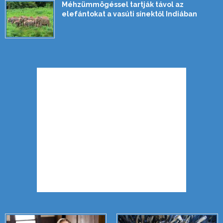
Méhzümmögéssel tartják távol az
elefántokat a vasúti sínektől Indiában