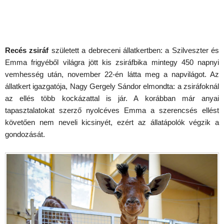
Recés zsiráf
született a debreceni állatkertben: a Szilveszter és
Emma frigyéből világra jött kis zsiráfbika mintegy 450 napnyi
vemhesség után, november 22-én látta meg a napvilágot. Az
állatkert igazgatója, Nagy Gergely Sándor elmondta: a zsiráfoknál
az ellés több kockázattal is jár. A korábban már anyai
tapasztalatokat szerző nyolcéves Emma a szerencsés ellést
követően nem neveli kicsinyét, ezért az állatápolók végzik a
gondozását.