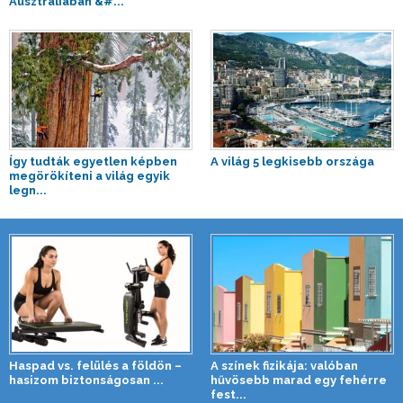
Ausztráliában &#...
Így tudták egyetlen képben
A világ 5 legkisebb országa
megörökíteni a világ egyik
legn...
Haspad vs. felülés a földön –
A színek fizikája: valóban
hasizom biztonságosan ...
hűvösebb marad egy fehérre
fest...