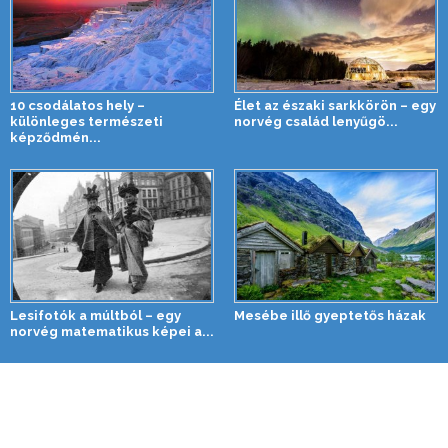
10 csodálatos hely –
Élet az északi sarkkörön – egy
különleges természeti
norvég család lenyűgö...
képződmén...
Lesifotók a múltból – egy
Mesébe illő gyeptetős házak
norvég matematikus képei a...