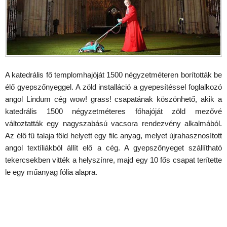
A katedrális fő templomhajóját 1500 négyzetméteren borították be
élő gyepszőnyeggel. A zöld installáció a gyepesítéssel foglalkozó
angol Lindum cég wow! grass! csapatának köszönhető, akik a
katedrális 1500 négyzetméteres főhajóját zöld mezővé
változtatták egy nagyszabású vacsora rendezvény alkalmából.
Az élő fű talaja föld helyett egy filc anyag, melyet újrahasznosított
angol textíliákból állít elő a cég. A gyepszőnyeget szállítható
tekercsekben vitték a helyszínre, majd egy 10 fős csapat terítette
le egy műanyag fólia alapra.