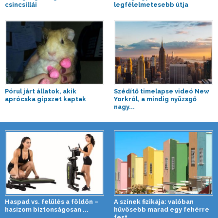
csincsillái
legfélelmetesebb útja
Pórul járt állatok, akik
Szédítő timelapse videó New
aprócska gipszet kaptak
Yorkról, a mindig nyüzsgő
nagy...
Haspad vs. felülés a földön –
A színek fizikája: valóban
hasizom biztonságosan ...
hűvösebb marad egy fehérre
fest...