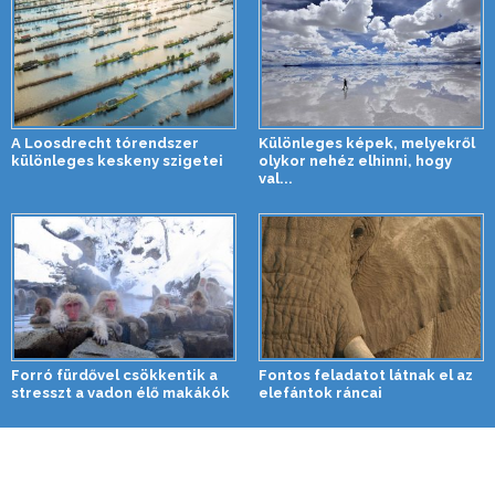
A Loosdrecht tórendszer
Különleges képek, melyekről
különleges keskeny szigetei
olykor nehéz elhinni, hogy
val...
Forró fürdővel csökkentik a
Fontos feladatot látnak el az
stresszt a vadon élő makákók
elefántok ráncai