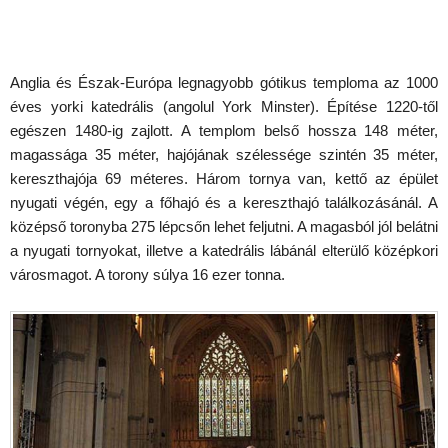
Anglia és Észak-Európa legnagyobb gótikus temploma az 1000
éves yorki katedrális (angolul York Minster). Építése 1220-től
egészen 1480-ig zajlott. A templom belső hossza 148 méter,
magassága 35 méter, hajójának szélessége szintén 35 méter,
kereszthajója 69 méteres. Három tornya van, kettő az épület
nyugati végén, egy a főhajó és a kereszthajó találkozásánál. A
középső toronyba 275 lépcsőn lehet feljutni. A magasból jól belátni
a nyugati tornyokat, illetve a katedrális lábánál elterülő középkori
városmagot. A torony súlya 16 ezer tonna.