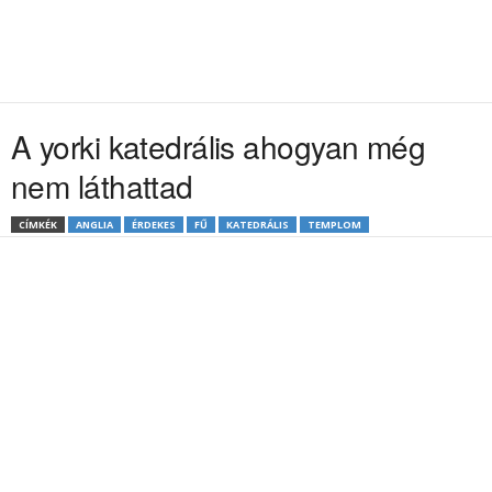
A yorki katedrális ahogyan még
nem láthattad
CÍMKÉK
ANGLIA
ÉRDEKES
FŰ
KATEDRÁLIS
TEMPLOM