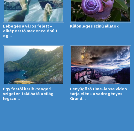
Lebegés a város felett –
Különleges színű állatok
elképesztő medence épült
eg...
Egy festői karib-tengeri
Lenyűgöző time-lapse videó
szigeten található a világ
tárja elénk a vadregényes
legsze...
Grand...