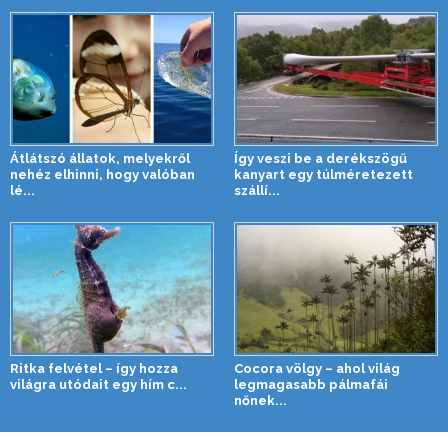
Átlátszó állatok, melyekről
Így veszi be a derékszögű
nehéz elhinni, hogy valóban
kanyart egy túlméretezett
lé...
szállí...
Ritka felvétel – így hozza
Cocora völgy – ahol világ
világra utódait egy hím c...
legmagasabb pálmafái
nőnek...