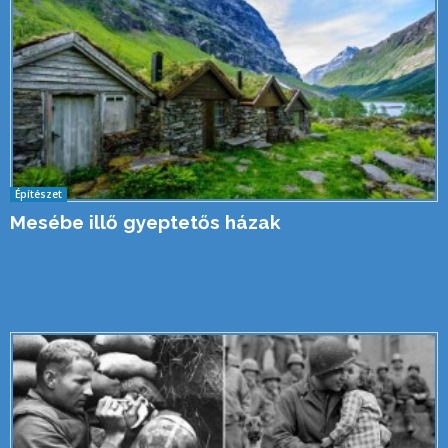
Építészet
Mesébe illő gyeptetős házak