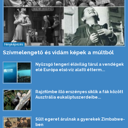
Fényképezés
Szívmelengető és vidám képek a múltból
Nyüzsgő tengeri élővilág tárul a vendégek
elé Európa első víz alatti étterm...
Rajzfilmbe illő erszényes siklik a fák között
Ausztrália eukaliptuszerdeibe...
Sült egeret árulnak a gyerekek Zimbabwe-
ben