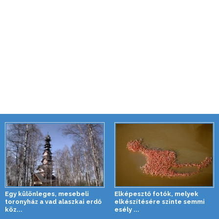
Egy különleges, mesebeli
Elképesztő fotók, melyek
toronyház a vad alaszkai erdő
elkészítésére szinte semmi
köz...
esély ...