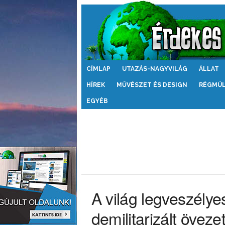
Érdekes
CÍMLAP
UTAZÁS-NAGYVILÁG
ÁLLAT
Világ
HÍREK
MŰVÉSZET ÉS DESIGN
RÉGMÚ
EGYÉB
A világ legveszélye
demilitarizált öveze