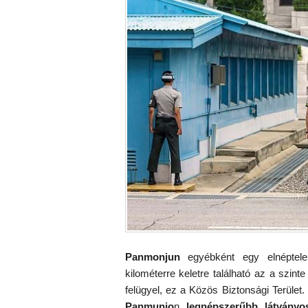
Panmonjun
egyébként egy elnéptele
kilométerre keletre található az a szint
felügyel, ez a Közös Biztonsági Terület
Panmunjo
n
legnépszerűbb látványo