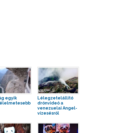
lág egyik
Lélegzetelállító
élelmetesebb
drónvideó a
venezuelai Angel-
vízesésről