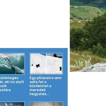
különleges
Egy pillanatra sem
, aki víz alatt
adta fel a
szik
küzdelmet a
zatára
meredek
hegyolda...