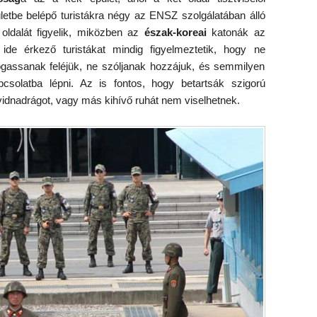
letbe belépő turistákra négy az ENSZ szolgálatában álló
 oldalát figyelik, miközben az
észak-koreai
katonák az
 ide érkező turistákat mindig figyelmeztetik, hogy ne
assanak feléjük, ne szóljanak hozzájuk, és semmilyen
solatba lépni. Az is fontos, hogy betartsák szigorú
vidnadrágot, vagy más kihívő ruhát nem viselhetnek.