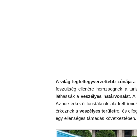
A világ legfelfegyverzettebb zónája
a 
feszültség ellenére hemzsegnek a turi
láthassák a
veszélyes határvonal
at. A
Az ide érkező turistáknak alá kell írniu
érkeznek a
veszélyes terület
re, és elf
egy ellenséges támadás következtében.