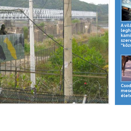
A vil
legh
kami
szer
“közú
Csod
mesé
élet