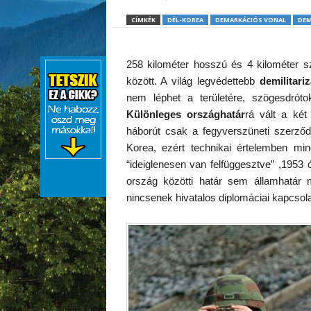
CÍMKÉK
DÉL-KOREA
DEMARKÁCIÓS VONAL
DEM
258 kilométer hosszú és 4 kilométer 
között. A világ legvédettebb
demilitari
nem léphet a területére, szögesdró
Különleges országhatár
rá vált a két
háborút csak a fegyverszüneti szerződ
Korea, ezért technikai értelemben m
“ideiglenesen van felfüggesztve” ,1953 
ország közötti határ sem államhatár
nincsenek hivatalos diplomáciai kapcsol