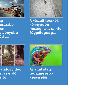
ág
A kőszáli kecskék
osszabb
könnyedén
on
mozognak a szinte
elvényei, a
függőleges g...
ti v...
álatos videó
Az állatvilág
l az erdő
legszínesebb
éről
képviselői