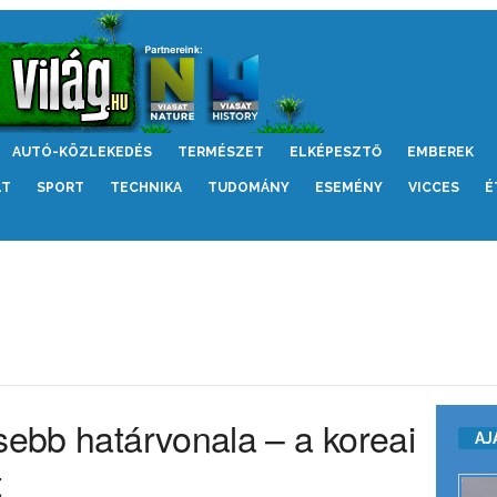
AUTÓ-KÖZLEKEDÉS
TERMÉSZET
ELKÉPESZTŐ
EMBEREK
LT
SPORT
TECHNIKA
TUDOMÁNY
ESEMÉNY
VICCES
É
sebb határvonala – a koreai
AJ
t