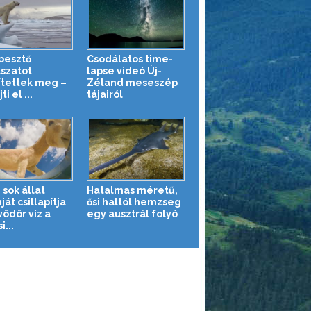
pesztő
Csodálatos time-
szatot
lapse videó Új-
ítettek meg –
Zéland meseszép
ti el ...
tájairól
 sok állat
Hatalmas méretű,
át csillapítja
ősi haltól hemzseg
vödör víz a
egy ausztrál folyó
i...