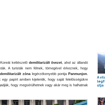
Koreát kettészelő
demilitarizált övezet
, ahol az állandó
sták. A turisták nem félnek, tömegével érkeznek, hogy
demilitarizált zóna
legérzékenyebb pontja
Panmunjon
.
A vi
k egy papírt amiben kijelentik, hogy saját felelősségükre
legf
ogadják, hogy megsérülhetnek vagy akár meg is halhatnak
útja