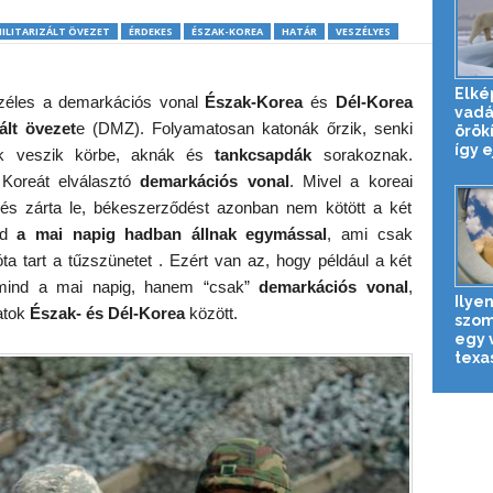
ILITARIZÁLT ÖVEZET
ÉRDEKES
ÉSZAK-KOREA
HATÁR
VESZÉLYES
Elké
széles a demarkációs vonal
Észak-Korea
és
Dél-Korea
vadá
zált övezet
e (DMZ). Folyamatosan katonák őrzik, senki
örök
így ej
tok veszik körbe, aknák és
tankcsapdák
sorakoznak.
 Koreát elválasztó
demarkációs vonal
. Mivel a koreai
és zárta le, békeszerződést azonban nem kötött a két
ind
a mai napig hadban állnak egymással
, ami csak
óta tart a tűzszünetet . Ezért van az, hogy például a két
 mind a mai napig, hanem “csak”
demarkációs vonal
,
Ilyen
atok
Észak- és Dél-Korea
között.
szomj
egy 
texas