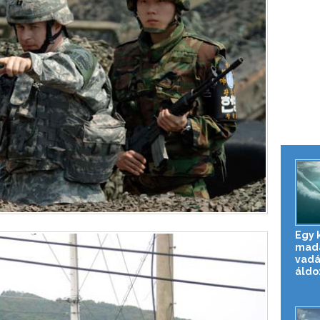
Egy 
madár
vadá
áldo