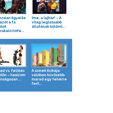
ncsian figyelte
Íme, a lajhár! – A
ázót a fa
világ leglassabb
ból
állatának különö...
cskáló hófe...
ad vs. felülés
A színek fizikája:
ldön – hasizom
valóban hűvösebb
nságosan ...
marad egy fehérre
fest...