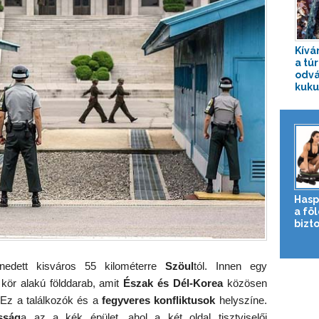
Kívá
a túr
odvá
kuku
Hasp
a fö
bizto
nedett kisváros 55 kilométerre
Szöul
tól. Innen egy
e kör alakú földdarab, amit
Észak és Dél-Korea
közösen
. Ez a találkozók és a
fegyveres konfliktusok
helyszíne.
sság
a az a kék épület, ahol a két oldal tisztviselői