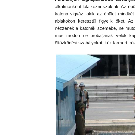
alkalmanként találkozni szoktak. Az épü
katona vigyáz, akik az épület mindkét
ablakokon keresztül figyelik őket. Az
nézzenek a katonák szemébe, ne mutog
más módon ne próbáljanak velük kapc
öltözködési szabályokat, kék farmert, rö