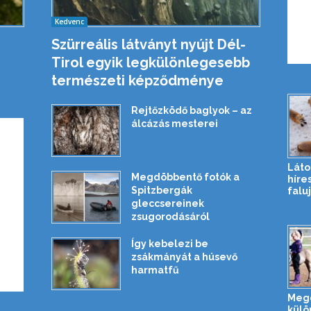
Kedvenc
Szürreális látványt nyújt Dél-
Tirol egyik legkülönlegesebb
természeti képződménye
Rejtőzködő baglyok – az
álcázás mesterei
Láto
Megdöbbentő fotók a
híre
Spitzbergák
falu
gleccsereinek
zsugorodásáról
Így kebelezi be
zsákmányát a húsevő
harmatfű
Meg
külö