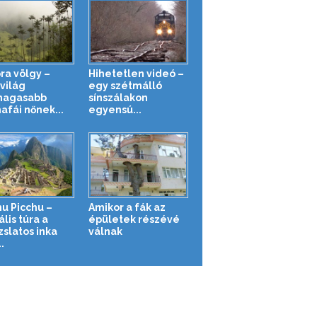
ra völgy –
Hihetetlen videó –
világ
egy szétmálló
magasabb
sínszálakon
afái nőnek...
egyensú...
u Picchu –
Amikor a fák az
ális túra a
épületek részévé
zslatos inka
válnak
.