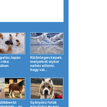
gatás Japán
Különleges képek,
s róka
melyekről olykor
jában
nehéz elhinni,
hogy val...
döbbentő
Gyönyörű fotók
nbségek – az
egy kutya és egy