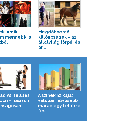
ek, amik
Megdöbbentő
m mennek ki a
különbségek – az
tból
állatvilág törpéi és
ór...
ad vs. felülés
A színek fizikája:
ldön – hasizom
valóban hűvösebb
nságosan ...
marad egy fehérre
fest...