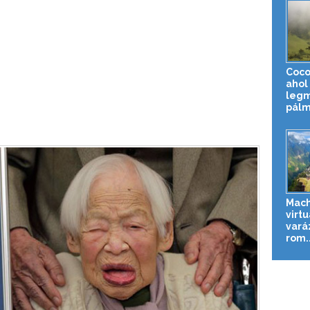
Coco
ahol 
leg
pálm
Mach
virtu
vará
rom..