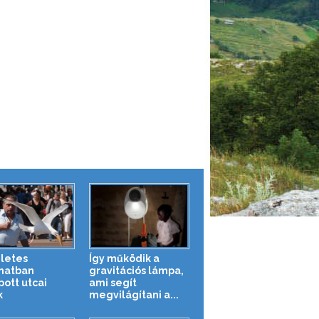
letes
Így működik a
anatban
gravitációs lámpa,
pott utcai
ami segít
k
megvilágítani a...