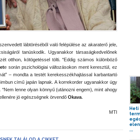
zenvedett lábtöréséből való felépülése az akaraterő jele,
csiságáról tanúskodik. Ugyanakkor társaságkedvelőnek
zét otthon, kötögetéssel tölti. “Eddig számos különböző
et
e során pszichológiai változásokon ment keresztül, ez
mát” – mondta a testét kerekesszékhajtással karbantartó
Simbun című japán lapnak. A korrekorder ugyanakkor úgy
t. “Nem lenne olyan könnyű (utánozni engem), mint ahogy
 ellenére jó egészségnek örvendő
Okava
.
Heti 
MTI
term
egé
elen
...
SNEK TALÁLOD A CIKKET,