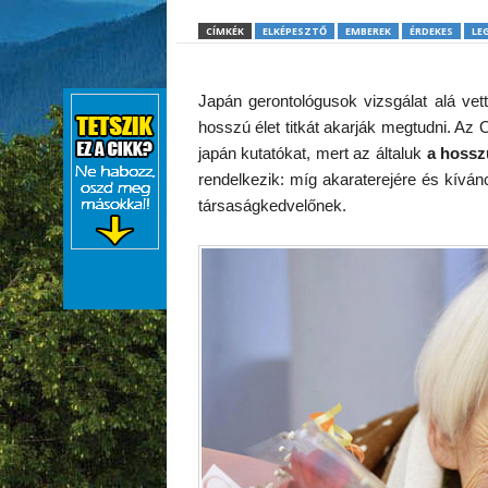
CÍMKÉK
ELKÉPESZTŐ
EMBEREK
ÉRDEKES
LE
Japán gerontológusok vizsgálat alá ve
hosszú élet titkát akarják megtudni. A
japán kutatókat, mert az általuk
a hosszú
rendelkezik: míg akaraterejére és kívá
társaságkedvelőnek.