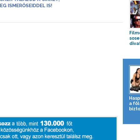
EG ISMERŐSEIDDEL IS!
Film
sose
diva
Hasp
a fö
bizto