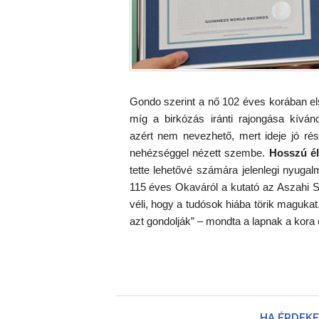
Gondo szerint a nő 102 éves korában els
míg a birkózás iránti rajongása kíván
azért nem nevezhető, mert ideje jó rés
nehézséggel nézett szembe.
Hosszú él
tette lehetővé számára jelenlegi nyugal
115 éves Okaváról a kutató az Aszahi 
véli, hogy a tudósok hiába törik maguka
azt gondolják” – mondta a lapnak a kora
HA ÉRDEKE