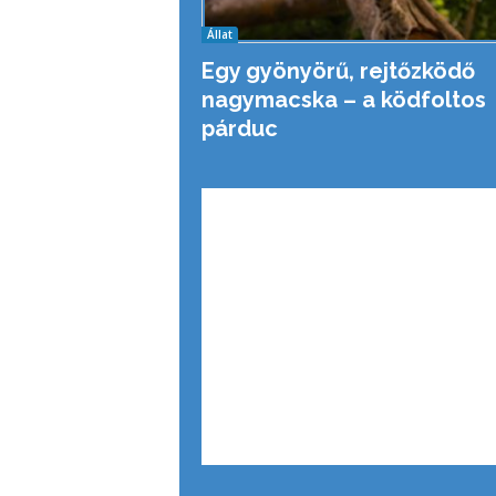
Állat
Egy gyönyörű, rejtőzködő
nagymacska – a ködfoltos
párduc