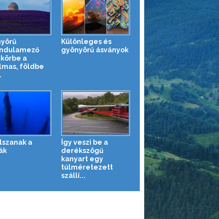
yörű
Különleges és
ndulamező
gyönyörű ásványok
 körbe a
lmas, földbe
.
alszanak a
Így veszi be a
ák
derékszögű
kanyart egy
túlméretezett
szállí...