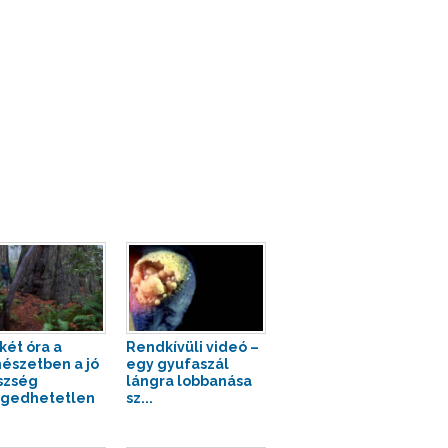
két óra a
Rendkívüli videó –
észetben a jó
egy gyufaszál
szség
lángra lobbanása
gedhetetlen
sz...