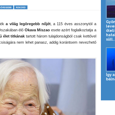
GÖREGEBB
REKORD
Gyön
tték
a világ legöregebb nőjét
, a 115 éves asszonytól a
leve
z Oszakában élő
Okava Miszao
esete azért foglalkoztatja a
öleli
hata
 élet titkának
tartott három tulajdonságból csak kettővel
süll..
ncsiságára nem lehet panasz, addig korántsem nevezhető
Így 
báln