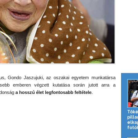
gus, Gondo Jaszujuki, az oszakai egyetem munkatársa
dősebb emberen végzett kutatása során jutott arra a
ajdonság
a hosszú élet legfontosabb feltétele
.
Töké
pill
elka
fotó