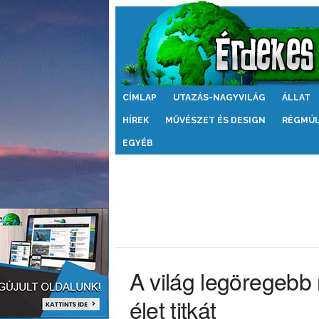
Érdekes
CÍMLAP
UTAZÁS-NAGYVILÁG
ÁLLAT
Világ
HÍREK
MŰVÉSZET ÉS DESIGN
RÉGMÚ
EGYÉB
A világ legöregebb 
élet titkát