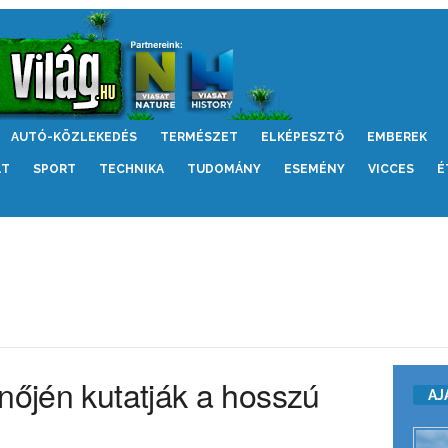
AUTÓ-KÖZLEKEDÉS
TERMÉSZET
ELKÉPESZTŐ
EMBEREK
LT
SPORT
TECHNIKA
TUDOMÁNY
ESEMÉNY
VICCES
É
nőjén kutatják a hosszú
AJ