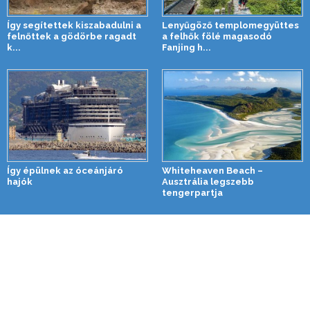
Így segítettek kiszabadulni a
Lenyűgöző templomegyüttes
felnőttek a gödörbe ragadt
a felhők fölé magasodó
k...
Fanjing h...
Így épülnek az óceánjáró
Whiteheaven Beach –
hajók
Ausztrália legszebb
tengerpartja