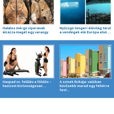
Halálos mérgű viperának
Nyüzsgő tengeri élővilág tárul
álcázza magát egy varangy
a vendégek elé Európa első ...
Haspad vs. felülés a földön –
A színek fizikája: valóban
hasizom biztonságosan ...
hűvösebb marad egy fehérre
fest...