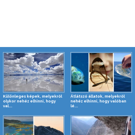
Különleges képek, melyekről
Átlátszó állatok, melyekről
olykor nehéz elhinni, hogy
nehéz elhinni, hogy valóban
val...
lé...