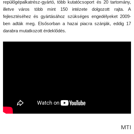
repülőgépalkatrész-gyártó, több kutatócsoport és 20 tartomány,
illetve város több mint 150 intézete dolgozott rajta. A
fejlesztéséhez és gyártásához szükséges engedélyeket 2009-
ben adták meg. Elsősorban a hazai piacra szánják, eddig 17
darabra mutatkozott érdeklődés.
MTI