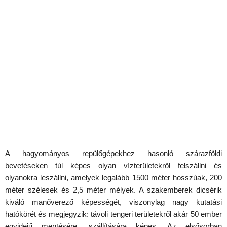
A hagyományos repülőgépekhez hasonló szárazföldi
bevetéseken túl képes olyan vízterületekről felszállni és
olyanokra leszállni, amelyek legalább 1500 méter hosszúak, 200
méter szélesek és 2,5 méter mélyek. A szakemberek dicsérik
kiváló manőverező képességét, viszonylag nagy kutatási
hatókörét és megjegyzik: távoli tengeri területekről akár 50 ember
egyidejű mentésére, szállítására képes. Az elsősorban