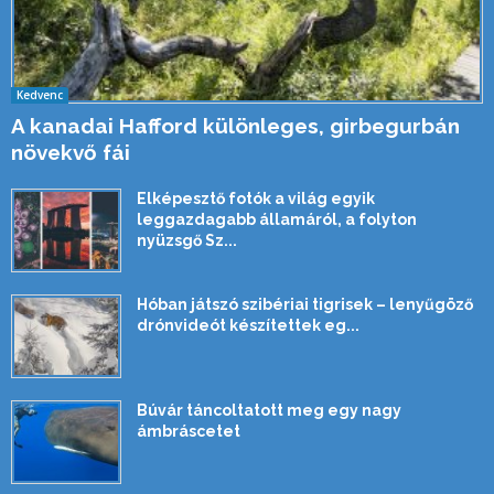
Kedvenc
A kanadai Hafford különleges, girbegurbán
növekvő fái
Elképesztő fotók a világ egyik
leggazdagabb államáról, a folyton
nyüzsgő Sz...
Hóban játszó szibériai tigrisek – lenyűgöző
drónvideót készítettek eg...
Búvár táncoltatott meg egy nagy
ámbráscetet