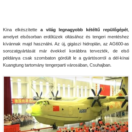
Kína elkészítette
a világ legnagyobb kétéltű repülőgépét
,
amelyet elsősorban erdőtüzek oltásához és tengeri mentéshez
kívánnak majd használni. Az új, gigászi hidroplán, az AG600-as
sorozatgyártását már évekkel korábbra tervezték, de első
példánya csak szombaton gördült le a gyártósorról a dél-kínai
Kuangtung tartomány tengerparti városában, Csuhajban.