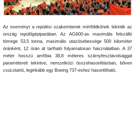
Az eseményt a repülési szakemberek mérföldkőnek tekintik az
ország repülőgépiparában. Az AG600-as maximális felszálló
tömege 53,5 tonna, maximális utazósebessége 500 kilométer
óránként, 12 órán át tartható folyamatosan használatban. A 37
méter hosszú amfíbia 38,8 méteres szárnyfesztávolsággal
paramétereit tekintve, nemzetközi összehasonlításban, bőven
csúcstartó, leginkább egy Boeing 737-eshez hasonlítható.