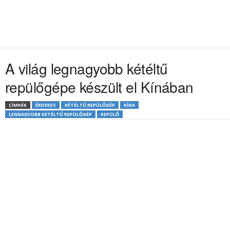
A világ legnagyobb kétéltű
repülőgépe készült el Kínában
CÍMKÉK
ÉRDEKES
KÉTÉLTŰ REPÜLŐGÉP
KÍNA
LEGNAGYOBB KÉTÉLTŰ REPÜLŐGÉP
REPÜLŐ