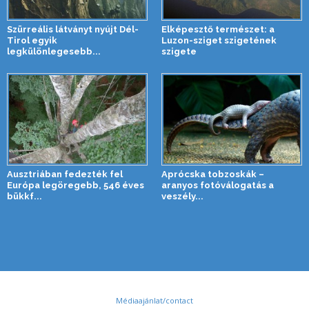
Szürreális látványt nyújt Dél-
Elképesztő természet: a
Tirol egyik
Luzon-sziget szigetének
legkülönlegesebb...
szigete
Ausztriában fedezték fel
Aprócska tobzoskák –
Európa legöregebb, 546 éves
aranyos fotóválogatás a
bükkf...
veszély...
Médiaajánlat/contact