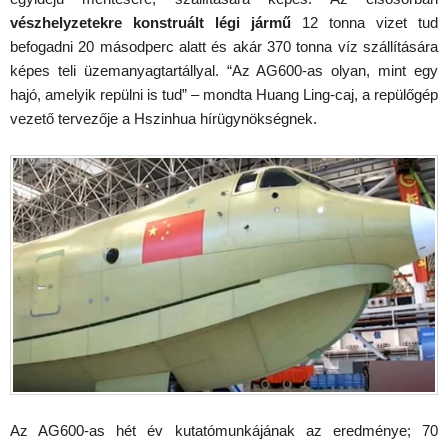
vészhelyzetekre konstruált légi jármű
12 tonna vizet tud
befogadni 20 másodperc alatt és akár 370 tonna víz szállítására
képes teli üzemanyagtartállyal. “Az AG600-as olyan, mint egy
hajó, amelyik repülni is tud” – mondta Huang Ling-caj, a repülőgép
vezető tervezője a Hszinhua hírügynökségnek.
Az AG600-as hét év kutatómunkájának az eredménye; 70