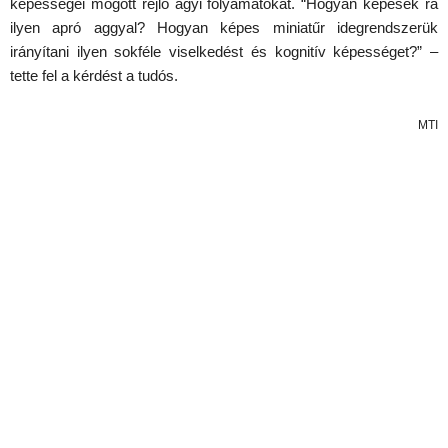
képességei mögött rejlő agyi folyamatokat. “Hogyan képesek rá
ilyen apró aggyal? Hogyan képes miniatűr idegrendszerük
irányítani ilyen sokféle viselkedést és kognitív képességet?” –
tette fel a kérdést a tudós.
MTI