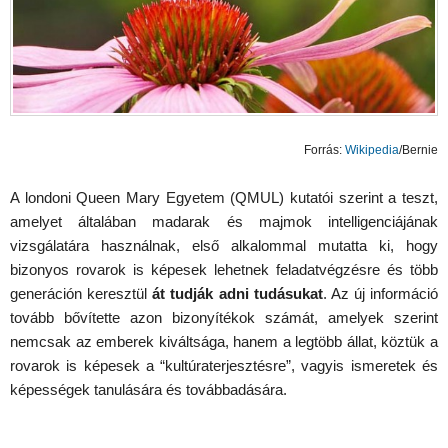
Forrás:
Wikipedia
/
Bernie
A londoni Queen Mary Egyetem (QMUL) kutatói szerint a teszt,
amelyet általában madarak és majmok intelligenciájának
vizsgálatára használnak, első alkalommal mutatta ki, hogy
bizonyos rovarok is képesek lehetnek feladatvégzésre és több
generáción keresztül
át tudják adni tudásukat
. Az új információ
tovább bővítette azon bizonyítékok számát, amelyek szerint
nemcsak az emberek kiváltsága, hanem a legtöbb állat, köztük a
rovarok is képesek a “kultúraterjesztésre”, vagyis ismeretek és
képességek tanulására és továbbadására.