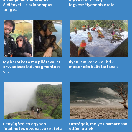
A tengerek különleges
Így készül a világ
élőlényei – a színpompás
legveszélyesebb étele
tenge...
Így barátkozott a pilótával az
Ilyen, amikor a kolibrik
orvvadászoktól megmentett
medencés bulit tartanak
c...
Lenyűgöző és egyben
Országok, melyek hamarosan
félelmetes útvonal vezet fel a
eltűnhetnek