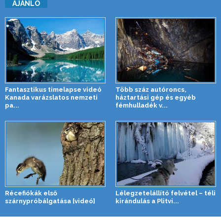
AJÁNLÓ
Fantasztikus timelapse videó
Több száz autóroncs,
Kanada varázslatos nemzeti
háztartási gép és egyéb
pa...
fémhulladék v...
Récefiókák első
Lélegzetelállító felvétel – téli
szárnypróbálgatása [videó]
kirándulás a Plitvi...