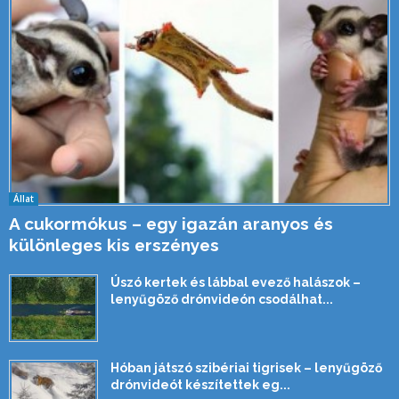
Állat
A cukormókus – egy igazán aranyos és
különleges kis erszényes
Úszó kertek és lábbal evező halászok –
lenyűgöző drónvideón csodálhat...
Hóban játszó szibériai tigrisek – lenyűgöző
drónvideót készítettek eg...