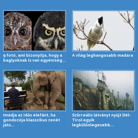
9 fotó, ami bizonyítja, hogy a
A világ leghangosabb madara
baglyoknak is van egyéniség...
Imádja az idős elefánt, ha
Szürreális látványt nyújt Dél-
gondozója klasszikus zenét
Tirol egyik
játs...
legkülönlegesebb...