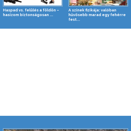
Haspad vs. felülés a földön –
A színek fizikája: valóban
hasizom biztonságosan ...
hűvösebb marad egy fehérre
fest...