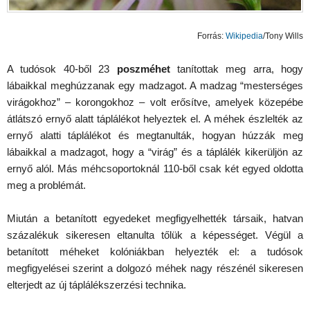
Forrás:
Wikipedia
/Tony Wills
A tudósok 40-ből 23
poszméhet
tanítottak meg arra, hogy
lábaikkal meghúzzanak egy madzagot. A madzag “mesterséges
virágokhoz” – korongokhoz – volt erősítve, amelyek közepébe
átlátszó ernyő alatt táplálékot helyeztek el. A méhek észlelték az
ernyő alatti táplálékot és megtanulták, hogyan húzzák meg
lábaikkal a madzagot, hogy a “virág” és a táplálék kikerüljön az
ernyő alól. Más méhcsoportoknál 110-ből csak két egyed oldotta
meg a problémát.
Miután a betanított egyedeket megfigyelhették társaik, hatvan
százalékuk sikeresen eltanulta tőlük a képességet. Végül a
betanított méheket kolóniákban helyezték el: a tudósok
megfigyelései szerint a dolgozó méhek nagy részénél sikeresen
elterjedt az új táplálékszerzési technika.