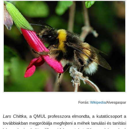
Forrás:
Wikipedia
/Alvesgaspar
Lars Chittka
, a QMUL professzora elmondta, a kutatócsoport a
továbbiakban megpróbálja megfejteni a méhek tanulási és tanítási