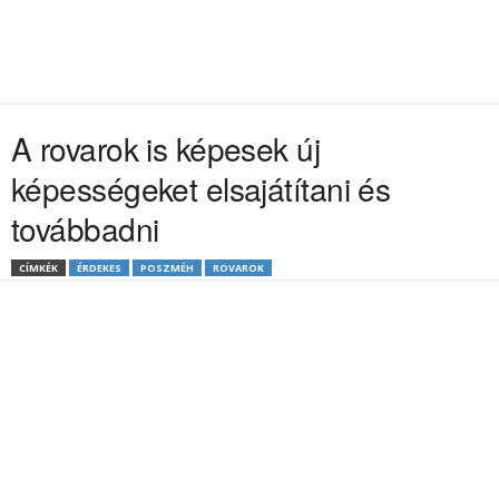
A rovarok is képesek új
képességeket elsajátítani és
továbbadni
CÍMKÉK
ÉRDEKES
POSZMÉH
ROVAROK